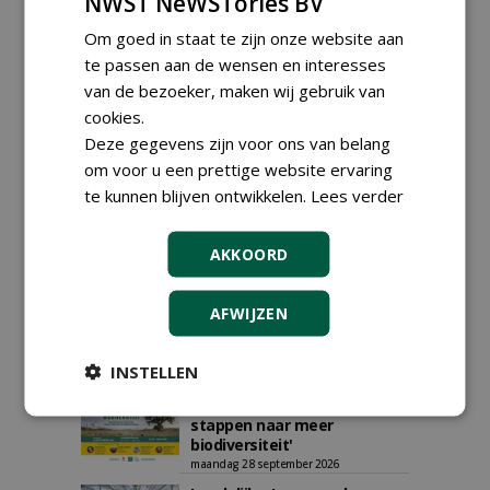
NWST NeWSTories BV
Om goed in staat te zijn onze website aan
te passen aan de wensen en interesses
van de bezoeker, maken wij gebruik van
AGENDA
cookies.
Deze gegevens zijn voor ons van belang
Vakdag 'All About Annuals'
om voor u een prettige website ervaring
zet eenjarige planten
te kunnen blijven ontwikkelen.
Lees verder
centraal in Appeltern
donderdag 27 augustus 2026
DCM Innovation Expo op 1 en
AKKOORD
2 september 2026
dinsdag 1 september 2026
t/m woensdag 2 september 2026
AFWIJZEN
Data Innovatiedagen
Boomkwekerij bekend
woensdag 9 september 2026
INSTELLEN
t/m vrijdag 18 september 2026
Kennismiddag: 'Natuurlijke
stappen naar meer
biodiversiteit'
maandag 28 september 2026