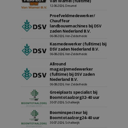
Van Wamel (fulltime)
12-06-2026, Dreumel
Proefveldmedewerker/
Chauffeur
landbouwmachines bij DSV
zaden Nederland B.V.
06-08-2026, Ven-Zelderheide
Kasmedewerker (fulltime) bij
DSV zaden Nederland B.V.
06-08-2026, Ven-Zelderheide
Allround
magazijnmedewerker
(fulltime) bij DSV zaden
Nederland B.V.
06-08-2026, Ven Zelderheide
Groeiplaats specialist bij
Boomtotaalzorg32-40 uur
30-07-2026, Schalkwijk
Boominspecteur bij
Boomtotaalzorg24-40 uur
30-07-2026, Schalkwijk