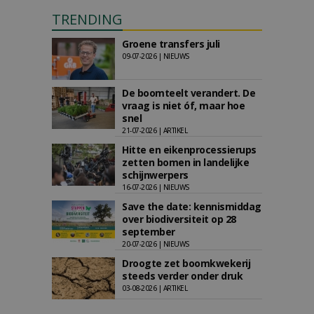
TRENDING
Groene transfers juli
09-07-2026 | NIEUWS
De boomteelt verandert. De
vraag is niet óf, maar hoe
snel
21-07-2026 | ARTIKEL
Hitte en eikenprocessierups
zetten bomen in landelijke
schijnwerpers
16-07-2026 | NIEUWS
Save the date: kennismiddag
over biodiversiteit op 28
september
20-07-2026 | NIEUWS
Droogte zet boomkwekerij
steeds verder onder druk
03-08-2026 | ARTIKEL