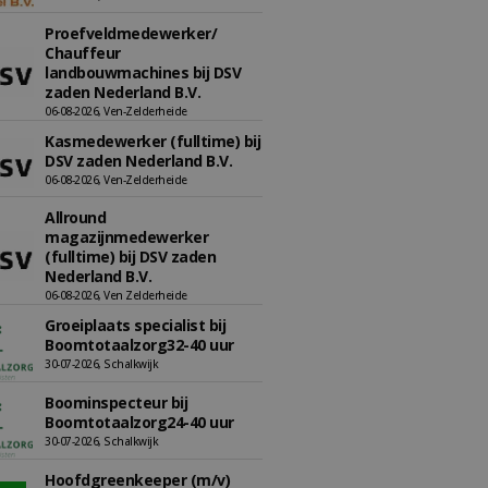
Proefveldmedewerker/
Chauffeur
landbouwmachines bij DSV
zaden Nederland B.V.
06-08-2026, Ven-Zelderheide
Kasmedewerker (fulltime) bij
DSV zaden Nederland B.V.
06-08-2026, Ven-Zelderheide
Allround
magazijnmedewerker
(fulltime) bij DSV zaden
Nederland B.V.
06-08-2026, Ven Zelderheide
Groeiplaats specialist bij
Boomtotaalzorg32-40 uur
30-07-2026, Schalkwijk
Boominspecteur bij
Boomtotaalzorg24-40 uur
30-07-2026, Schalkwijk
Hoofdgreenkeeper (m/v)