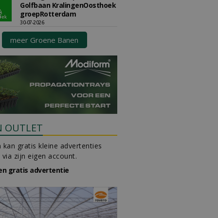
Golfbaan KralingenOosthoek
groepRotterdam
30-07-2026
meer Groene Banen
N OUTLET
 kan gratis kleine advertenties
 via zijn eigen account.
en gratis advertentie