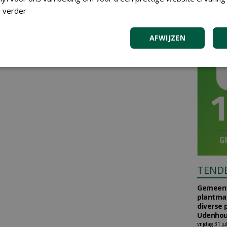
 verder
AFWIJZEN
TEND
Gemeent
plantma
diverse 
Udenhou
vrijdag 31 ju