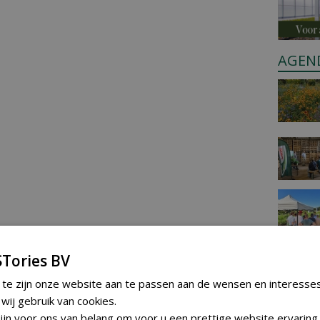
AGEN
Tories BV
 te zijn onze website aan te passen aan de wensen en interesse
ij gebruik van cookies.
jn voor ons van belang om voor u een prettige website ervaring 