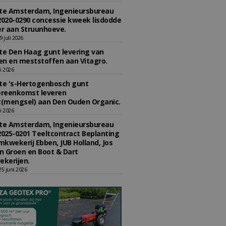
e Amsterdam, Ingenieursbureau
2020-0290 concessie kweek lisdodde
r aan Struunhoeve.
 juli 2026
e Den Haag gunt levering van
n en meststoffen aan Vitagro.
li 2026
e 's-Hertogenbosch gunt
reenkomst leveren
(mengsel) aan Den Ouden Organic.
li 2026
e Amsterdam, Ingenieursbureau
2025-0201 Teeltcontract Beplanting
kwekerij Ebben, JUB Holland, Jos
 Groen en Boot & Dart
kerijen.
5 juni 2026