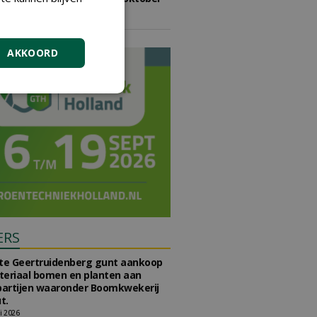
2026
vrijdag 9 oktober 2026
AKKOORD
ERS
e Geertruidenberg gunt aankoop
teriaal bomen en planten aan
partijen waaronder Boomkwekerij
t.
li 2026