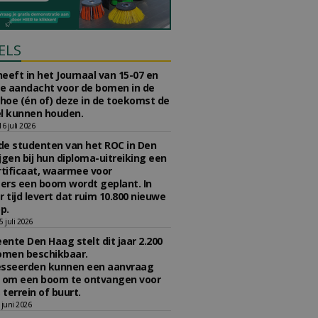
ELS
eeft in het Journaal van 15-07 en
te aandacht voor de bomen in de
 hoe (én of) deze in de toekomst de
l kunnen houden.
 juli 2026
e studenten van het ROC in Den
jgen bij hun diploma-uitreiking een
tificaat, waarmee voor
rs een boom wordt geplant. In
r tijd levert dat ruim 10.800 nieuwe
p.
 juli 2026
nte Den Haag stelt dit jaar 2.200
omen beschikbaar.
esseerden kunnen een aanvraag
n om een boom te ontvangen voor
 terrein of buurt.
juni 2026