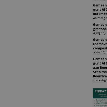
Gemeent
gunt AI 
Burkmee
woensdag 29
Gemeent
graszade
vrijdag 17 ju
Gemeent
raamove
compost
vrijdag 10 ju
Gemeent
gunt AI 
aan Boom
Scholman
Boomkwe
donderdag 2