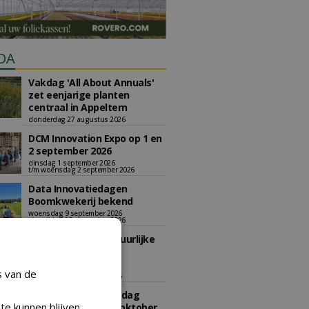
DA
Vakdag 'All About Annuals'
zet eenjarige planten
centraal in Appeltern
donderdag 27 augustus 2026
DCM Innovation Expo op 1 en
2 september 2026
dinsdag 1 september 2026
t/m woensdag 2 september 2026
Data Innovatiedagen
Boomkwekerij bekend
woensdag 9 september 2026
t/m vrijdag 18 september 2026
Kennismiddag: 'Natuurlijke
stappen naar meer
biodiversiteit'
s van de
maandag 28 september 2026
Landelijke Jongerendag
te kunnen blijven
Boomkwekerij op 9 oktober