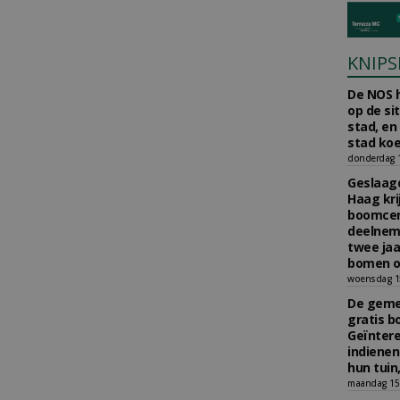
KNIPS
De NOS h
op de si
stad, en
stad koe
donderdag 16
Geslaagd
Haag kri
boomcer
deelneme
twee jaa
bomen o
woensdag 15
De gemee
gratis b
Geïnter
indiene
hun tuin,
maandag 15 