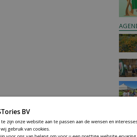
AGEN
Tories BV
 te zijn onze website aan te passen aan de wensen en interesse
ij gebruik van cookies.
jn voor ons van belang om voor u een prettige website ervaring 