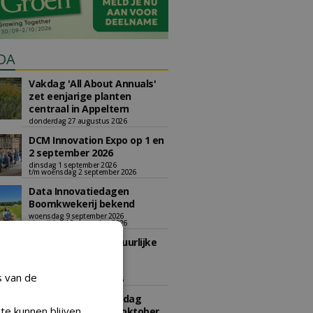
DA
Vakdag 'All About Annuals'
zet eenjarige planten
centraal in Appeltern
donderdag 27 augustus 2026
DCM Innovation Expo op 1 en
2 september 2026
dinsdag 1 september 2026
t/m woensdag 2 september 2026
Data Innovatiedagen
Boomkwekerij bekend
woensdag 9 september 2026
t/m vrijdag 18 september 2026
Kennismiddag: 'Natuurlijke
stappen naar meer
biodiversiteit'
s van de
maandag 28 september 2026
Landelijke Jongerendag
te kunnen blijven
Boomkwekerij op 9 oktober