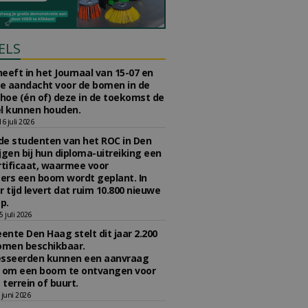
ELS
eeft in het Journaal van 15-07 en
te aandacht voor de bomen in de
 hoe (én of) deze in de toekomst de
l kunnen houden.
 juli 2026
e studenten van het ROC in Den
jgen bij hun diploma-uitreiking een
tificaat, waarmee voor
rs een boom wordt geplant. In
r tijd levert dat ruim 10.800 nieuwe
p.
 juli 2026
nte Den Haag stelt dit jaar 2.200
omen beschikbaar.
esseerden kunnen een aanvraag
n om een boom te ontvangen voor
 terrein of buurt.
juni 2026