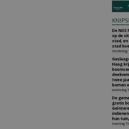
KNIPS
De NOS h
op de si
stad, en
stad koe
donderdag 16
Geslaagd
Haag kri
boomcer
deelneme
twee jaa
bomen o
woensdag 15
De gemee
gratis b
Geïnter
indiene
hun tuin,
maandag 15 