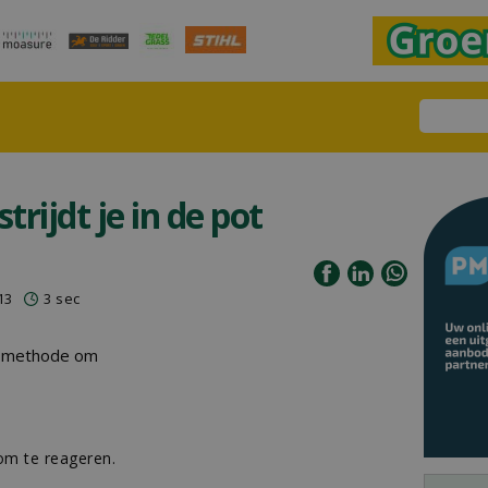
rijdt je in de pot
13
3 sec
e methode om
m te reageren.