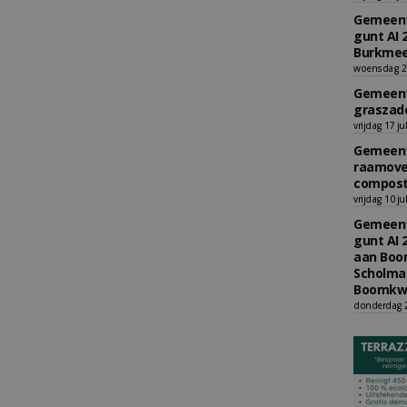
Gemeent
gunt AI 
Burkmee
woensdag 29
Gemeent
graszade
vrijdag 17 ju
Gemeent
raamove
compost
vrijdag 10 ju
Gemeent
gunt AI 
aan Boom
Scholman
Boomkwe
donderdag 2