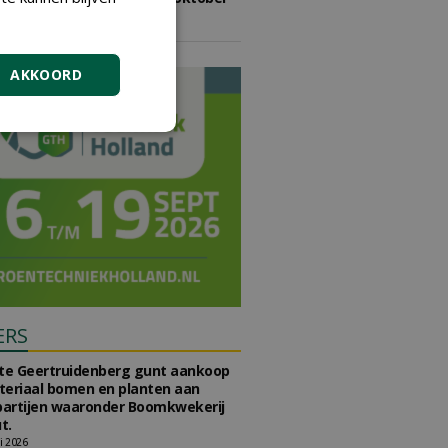
2026
vrijdag 9 oktober 2026
AKKOORD
ERS
e Geertruidenberg gunt aankoop
teriaal bomen en planten aan
partijen waaronder Boomkwekerij
t.
li 2026