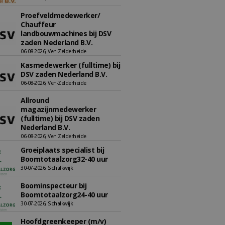
Proefveldmedewerker/
Chauffeur
landbouwmachines bij DSV
zaden Nederland B.V.
06-08-2026, Ven-Zelderheide
Kasmedewerker (fulltime) bij
DSV zaden Nederland B.V.
06-08-2026, Ven-Zelderheide
Allround
magazijnmedewerker
(fulltime) bij DSV zaden
Nederland B.V.
06-08-2026, Ven Zelderheide
Groeiplaats specialist bij
Boomtotaalzorg32-40 uur
30-07-2026, Schalkwijk
Boominspecteur bij
Boomtotaalzorg24-40 uur
30-07-2026, Schalkwijk
Hoofdgreenkeeper (m/v)