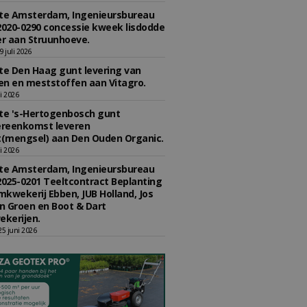
e Amsterdam, Ingenieursbureau
2020-0290 concessie kweek lisdodde
r aan Struunhoeve.
 juli 2026
e Den Haag gunt levering van
n en meststoffen aan Vitagro.
li 2026
e 's-Hertogenbosch gunt
reenkomst leveren
(mengsel) aan Den Ouden Organic.
li 2026
e Amsterdam, Ingenieursbureau
2025-0201 Teeltcontract Beplanting
kwekerij Ebben, JUB Holland, Jos
 Groen en Boot & Dart
kerijen.
5 juni 2026