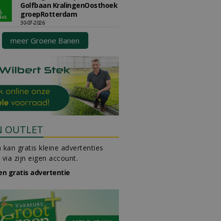
Golfbaan KralingenOosthoek
groepRotterdam
30-07-2026
meer Groene Banen
N OUTLET
 kan gratis kleine advertenties
 via zijn eigen account.
en gratis advertentie