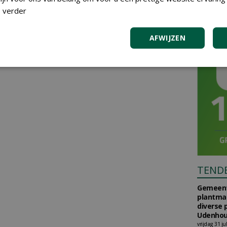
 verder
AFWIJZEN
TEND
Gemeent
plantma
diverse 
Udenhou
vrijdag 31 ju