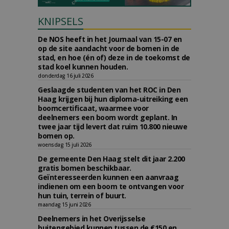
KNIPSELS
De NOS heeft in het Journaal van 15-07 en
op de site aandacht voor de bomen in de
stad, en hoe (én of) deze in de toekomst de
stad koel kunnen houden.
donderdag 16 juli 2026
Geslaagde studenten van het ROC in Den
Haag krijgen bij hun diploma-uitreiking een
boomcertificaat, waarmee voor
deelnemers een boom wordt geplant. In
twee jaar tijd levert dat ruim 10.800 nieuwe
bomen op.
woensdag 15 juli 2026
De gemeente Den Haag stelt dit jaar 2.200
gratis bomen beschikbaar.
Geïnteresseerden kunnen een aanvraag
indienen om een boom te ontvangen voor
hun tuin, terrein of buurt.
maandag 15 juni 2026
Deelnemers in het Overijsselse
buitengebied kunnen tussen de €150 en