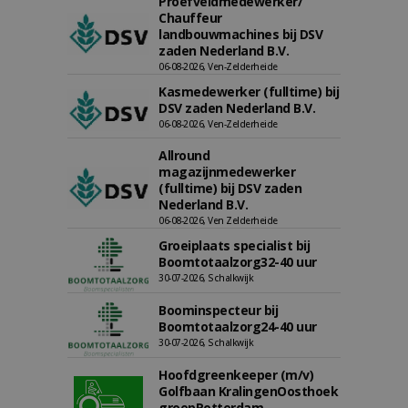
Proefveldmedewerker/
Chauffeur
landbouwmachines bij DSV
zaden Nederland B.V.
06-08-2026, Ven-Zelderheide
Kasmedewerker (fulltime) bij
DSV zaden Nederland B.V.
06-08-2026, Ven-Zelderheide
Allround
magazijnmedewerker
(fulltime) bij DSV zaden
Nederland B.V.
06-08-2026, Ven Zelderheide
Groeiplaats specialist bij
Boomtotaalzorg32-40 uur
30-07-2026, Schalkwijk
Boominspecteur bij
Boomtotaalzorg24-40 uur
30-07-2026, Schalkwijk
Hoofdgreenkeeper (m/v)
Golfbaan KralingenOosthoek
groepRotterdam