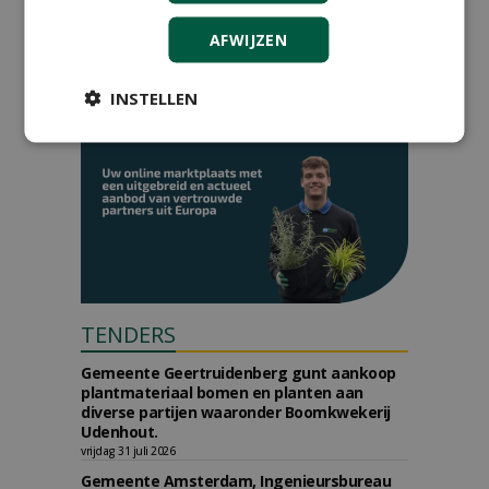
vrijdag 9 oktober 2026
AFWIJZEN
INSTELLEN
TENDERS
Gemeente Geertruidenberg gunt aankoop
plantmateriaal bomen en planten aan
diverse partijen waaronder Boomkwekerij
Udenhout.
vrijdag 31 juli 2026
Gemeente Amsterdam, Ingenieursbureau