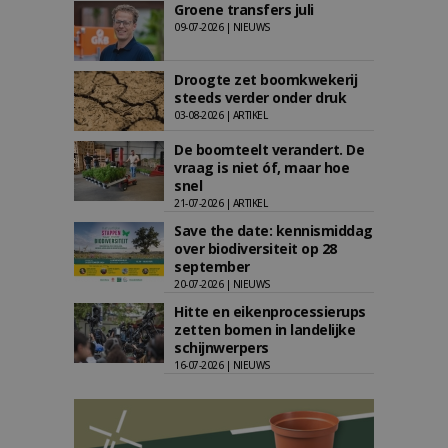
Groene transfers juli
09-07-2026 | NIEUWS
Droogte zet boomkwekerij
steeds verder onder druk
03-08-2026 | ARTIKEL
De boomteelt verandert. De
vraag is niet óf, maar hoe
snel
21-07-2026 | ARTIKEL
Save the date: kennismiddag
over biodiversiteit op 28
september
20-07-2026 | NIEUWS
Hitte en eikenprocessierups
zetten bomen in landelijke
schijnwerpers
16-07-2026 | NIEUWS