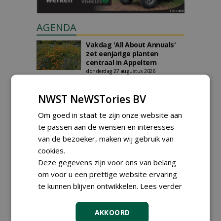
AGENDA
Vakdag 'All About Annuals'
zet eenjarige planten
centraal in Appeltern
donderdag 27 augustus 2026
DCM Innovation Expo op 1 en
2 september 2026
NWST NeWSTories BV
dinsdag 1 september 2026
t/m woensdag 2 september 2026
Om goed in staat te zijn onze website aan
Data Innovatiedagen
te passen aan de wensen en interesses
Boomkwekerij bekend
van de bezoeker, maken wij gebruik van
woensdag 9 september 2026
t/m vrijdag 18 september 2026
cookies.
Kennismiddag: 'Natuurlijke
Deze gegevens zijn voor ons van belang
stappen naar meer
om voor u een prettige website ervaring
biodiversiteit'
maandag 28 september 2026
te kunnen blijven ontwikkelen.
Lees verder
Landelijke Jongerendag
Boomkwekerij op 9 oktober
AKKOORD
2026