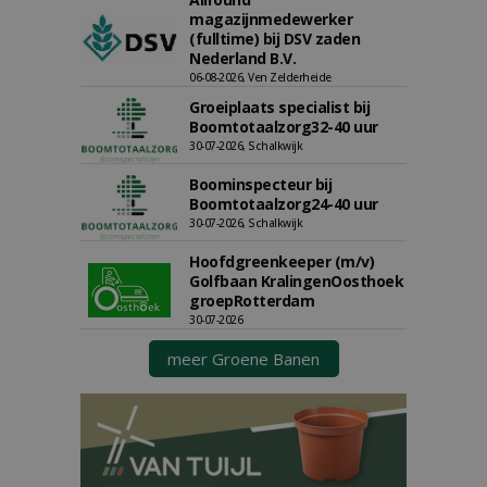
magazijnmedewerker
(fulltime) bij DSV zaden
Nederland B.V.
06-08-2026, Ven Zelderheide
Groeiplaats specialist bij
Boomtotaalzorg32-40 uur
30-07-2026, Schalkwijk
Boominspecteur bij
Boomtotaalzorg24-40 uur
30-07-2026, Schalkwijk
Hoofdgreenkeeper (m/v)
Golfbaan KralingenOosthoek
groepRotterdam
30-07-2026
meer Groene Banen