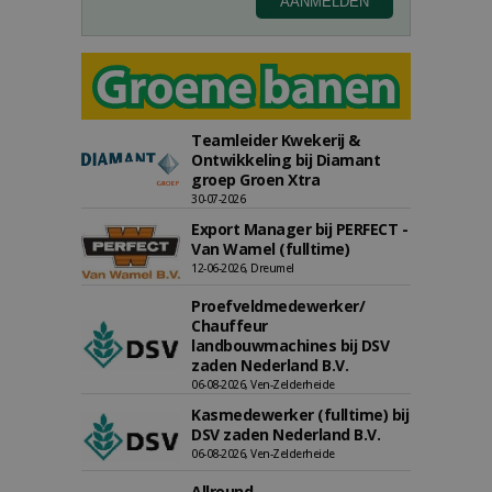
Teamleider Kwekerij &
Ontwikkeling bij Diamant
groep Groen Xtra
30-07-2026
Export Manager bij PERFECT -
Van Wamel (fulltime)
12-06-2026, Dreumel
Proefveldmedewerker/
Chauffeur
landbouwmachines bij DSV
zaden Nederland B.V.
06-08-2026, Ven-Zelderheide
Kasmedewerker (fulltime) bij
DSV zaden Nederland B.V.
06-08-2026, Ven-Zelderheide
Allround