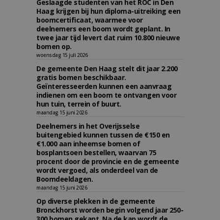
Geslaagde studenten van het ROC in Den
Haag krijgen bij hun diploma-uitreiking een
boomcertificaat, waarmee voor
deelnemers een boom wordt geplant. In
twee jaar tijd levert dat ruim 10.800 nieuwe
bomen op.
woensdag 15 juli 2026
De gemeente Den Haag stelt dit jaar 2.200
gratis bomen beschikbaar.
Geïnteresseerden kunnen een aanvraag
indienen om een boom te ontvangen voor
hun tuin, terrein of buurt.
maandag 15 juni 2026
Deelnemers in het Overijsselse
buitengebied kunnen tussen de €150 en
€1.000 aan inheemse bomen of
bosplantsoen bestellen, waarvan 75
procent door de provincie en de gemeente
wordt vergoed, als onderdeel van de
Boomdeeldagen.
maandag 15 juni 2026
Op diverse plekken in de gemeente
Bronckhorst worden begin volgend jaar 250-
300 bomen gekapt. Na de kap wordt de