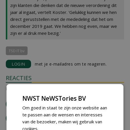
zijn klanten die denken dat de nieuwe verordening dit
jaar al ingaat, vertelt Koster. 'Gelukkig kunnen we hen
direct geruststellen met de mededeling dat het om
december 2019 gaat. We hebben nog even, maar we
zijn er al druk mee bezig.'
TSD IT bv
LOGIN
met je e-mailadres om te reageren.
REACTIES
Er zijn nog geen reacties.
NWST NeWSTories BV
download artikel
Om goed in staat te zijn onze website aan
te passen aan de wensen en interesses
bestel tijdschrift
van de bezoeker, maken wij gebruik van
cookies.