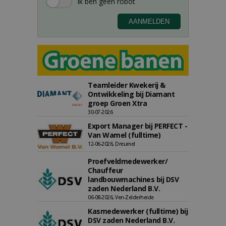
Teamleider Kwekerij &
Ontwikkeling bij Diamant
groep Groen Xtra
30-07-2026
Export Manager bij PERFECT -
Van Wamel (fulltime)
12-06-2026, Dreumel
Proefveldmedewerker/
Chauffeur
landbouwmachines bij DSV
zaden Nederland B.V.
06-08-2026, Ven-Zelderheide
Kasmedewerker (fulltime) bij
DSV zaden Nederland B.V.