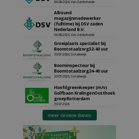
06-08-2026, Ven-Zelderheide
Allround
magazijnmedewerker
(fulltime) bij DSV zaden
Nederland B.V.
06-08-2026, Ven Zelderheide
Groeiplaats specialist bij
Boomtotaalzorg32-40 uur
30-07-2026, Schalkwijk
Boominspecteur bij
Boomtotaalzorg24-40 uur
30-07-2026, Schalkwijk
Hoofdgreenkeeper (m/v)
Golfbaan KralingenOosthoek
groepRotterdam
30-07-2026
meer Groene Banen