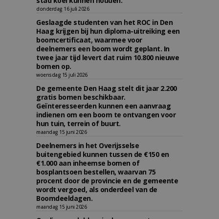
stad koel kunnen houden.
donderdag 16 juli 2026
Geslaagde studenten van het ROC in Den
Haag krijgen bij hun diploma-uitreiking een
boomcertificaat, waarmee voor
deelnemers een boom wordt geplant. In
twee jaar tijd levert dat ruim 10.800 nieuwe
bomen op.
woensdag 15 juli 2026
De gemeente Den Haag stelt dit jaar 2.200
gratis bomen beschikbaar.
Geïnteresseerden kunnen een aanvraag
indienen om een boom te ontvangen voor
hun tuin, terrein of buurt.
maandag 15 juni 2026
Deelnemers in het Overijsselse
buitengebied kunnen tussen de €150 en
€1.000 aan inheemse bomen of
bosplantsoen bestellen, waarvan 75
procent door de provincie en de gemeente
wordt vergoed, als onderdeel van de
Boomdeeldagen.
maandag 15 juni 2026