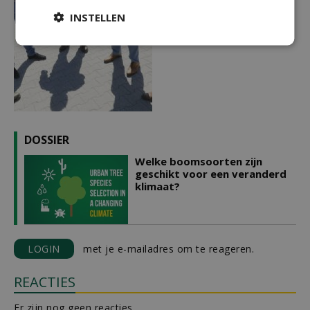
INSTELLEN
DOSSIER
Welke boomsoorten zijn
geschikt voor een veranderd
klimaat?
LOGIN
met je e-mailadres om te reageren.
REACTIES
Er zijn nog geen reacties.