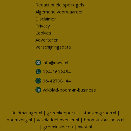
Redactionele spelregels
Algemene voorwaarden
Disclaimer
Privacy
Cookies
Adverteren
Verschijningsdata
info@nwst.nl
024-3602454
06-42798144
vakblad-boom-in-business
fieldmanager.nl
|
greenkeeper.nl
|
stad-en-groen.nl
|
boomzorg.nl
|
vakbladdehovenier.nl
|
boom-in-business.nl
|
greeninside.eu
|
nwst.nl