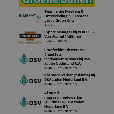
Teamleider Kwekerij &
Ontwikkeling bij Diamant
groep Groen Xtra
30-07-2026
Export Manager bij PERFECT -
Van Wamel (fulltime)
12-06-2026, Dreumel
Proefveldmedewerker/
Chauffeur
landbouwmachines bij DSV
zaden Nederland B.V.
06-08-2026, Ven-Zelderheide
Kasmedewerker (fulltime) bij
DSV zaden Nederland B.V.
06-08-2026, Ven-Zelderheide
Allround
magazijnmedewerker
(fulltime) bij DSV zaden
Nederland B.V.
06-08-2026, Ven Zelderheide