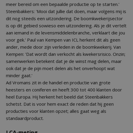
meer bereid om een bepaalde productie op te starten.'
Steenbakkers: 'Mooi dat jullie dat doen, maar volgens mij is
dit nog steeds een uitzondering. De boomkwekerijsector
is op dit gebied sowieso een uitzondering. Als je dit vertelt
aan iemand in de levensmiddelenbranche, verklaart die jou
voor gek.' Paul van Kempen van ICL herkent dit als geen
ander, mede door zijn verleden in de boomkwekerij. Van
Kempen: 'Dat wordt dan verkocht als kwekersrisico. Onzin;
samenwerken betekent dat je de winst mag delen, maar
ook dat je de pijn moet delen als het onverhoopt wat
minder gaat.'
Ad Vromans zit in de handel en productie van grote
heesters en coniferen en heeft 300 tot 400 klanten door
heel Europa. Hij herkent het beeld dat Steenbakkers
schetst. Dat is voor hem exact de reden dat hij geen
producties voor klanten opzet; alles gaat weg als
standaardproduct.
LCA-meting