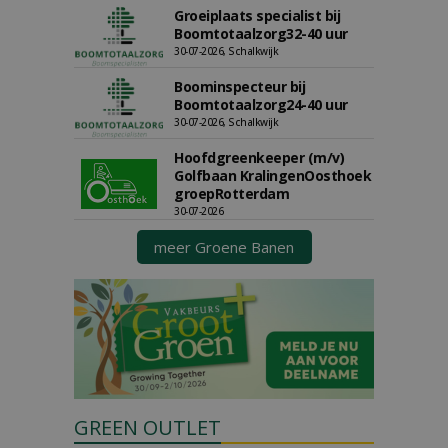
Groeiplaats specialist bij
Boomtotaalzorg32-40 uur
30-07-2026, Schalkwijk
Boominspecteur bij
Boomtotaalzorg24-40 uur
30-07-2026, Schalkwijk
Hoofdgreenkeeper (m/v)
Golfbaan KralingenOosthoek
groepRotterdam
30-07-2026
meer Groene Banen
GREEN OUTLET