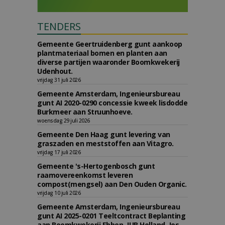
TENDERS
Gemeente Geertruidenberg gunt aankoop
plantmateriaal bomen en planten aan
diverse partijen waaronder Boomkwekerij
Udenhout.
vrijdag 31 juli 2026
Gemeente Amsterdam, Ingenieursbureau
gunt AI 2020-0290 concessie kweek lisdodde
Burkmeer aan Struunhoeve.
woensdag 29 juli 2026
Gemeente Den Haag gunt levering van
graszaden en meststoffen aan Vitagro.
vrijdag 17 juli 2026
Gemeente 's-Hertogenbosch gunt
raamovereenkomst leveren
compost(mengsel) aan Den Ouden Organic.
vrijdag 10 juli 2026
Gemeente Amsterdam, Ingenieursbureau
gunt AI 2025-0201 Teeltcontract Beplanting
aan Boomkwekerij Ebben, JUB Holland, Jos