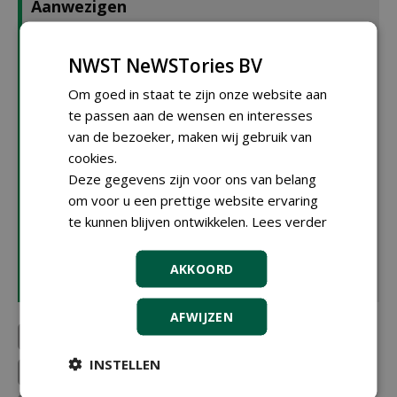
Aanwezigen
Rozenkwekerij De Bierkreek
, Hans van Hage
Arie Bouman Tuinplanten
, Dirk Bouman
NWST NeWSTories BV
Arie Bouman Tuinplanten
, Dennis van Willegen
Arie Bouman Tuinplanten
, Marco Schrijvers
Om goed in staat te zijn onze website aan
MPS
, Raymond Scheepens
te passen aan de wensen en interesses
Telermaat
, Jeroen Fase
van de bezoeker, maken wij gebruik van
Vromans Kwekerijen
, Ad Vromans
cookies.
Plantipp
, Peter van Rijssen
Deze gegevens zijn voor ons van belang
LTO
, Jan van Leeuwen
om voor u een prettige website ervaring
Boom in Business
, Hein van Iersel
te kunnen blijven ontwikkelen.
Lees verder
NFO Fruitteelt, Ank van Lier
DE FRUITHOF
, Christiaan Kersten
AKKOORD
Delphy
, John Steenbakkers
AFWIJZEN
Rozenkwekerij 'De Bierkre...
Arie Bouman Tuinplanten B...
INSTELLEN
LTO Vakgroep Bomen, Vaste...
Delphy B.V.
MPS Groep