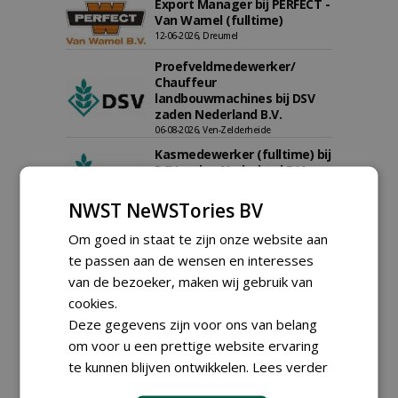
Export Manager bij PERFECT -
Van Wamel (fulltime)
12-06-2026, Dreumel
Proefveldmedewerker/
Chauffeur
landbouwmachines bij DSV
zaden Nederland B.V.
06-08-2026, Ven-Zelderheide
Kasmedewerker (fulltime) bij
DSV zaden Nederland B.V.
06-08-2026, Ven-Zelderheide
NWST NeWSTories BV
Allround
magazijnmedewerker
Om goed in staat te zijn onze website aan
(fulltime) bij DSV zaden
te passen aan de wensen en interesses
Nederland B.V.
van de bezoeker, maken wij gebruik van
06-08-2026, Ven Zelderheide
cookies.
Groeiplaats specialist bij
Boomtotaalzorg32-40 uur
Deze gegevens zijn voor ons van belang
30-07-2026, Schalkwijk
om voor u een prettige website ervaring
te kunnen blijven ontwikkelen.
Lees verder
Boominspecteur bij
Boomtotaalzorg24-40 uur