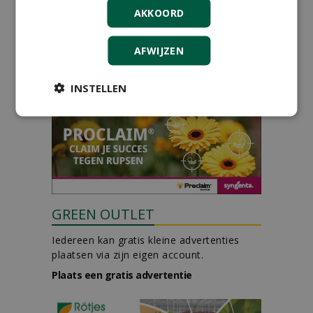
30-07-2026, Schalkwijk
AKKOORD
Hoofdgreenkeeper (m/v)
Golfbaan KralingenOosthoek
AFWIJZEN
groepRotterdam
30-07-2026
INSTELLEN
meer Groene Banen
GREEN OUTLET
Iedereen kan gratis kleine advertenties
plaatsen via zijn eigen account.
Plaats een gratis advertentie