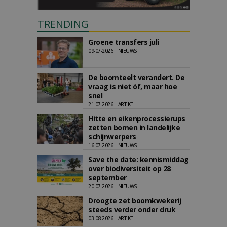
TRENDING
Groene transfers juli
09-07-2026 | NIEUWS
De boomteelt verandert. De
vraag is niet óf, maar hoe
snel
21-07-2026 | ARTIKEL
Hitte en eikenprocessierups
zetten bomen in landelijke
schijnwerpers
16-07-2026 | NIEUWS
Save the date: kennismiddag
over biodiversiteit op 28
september
20-07-2026 | NIEUWS
Droogte zet boomkwekerij
steeds verder onder druk
03-08-2026 | ARTIKEL