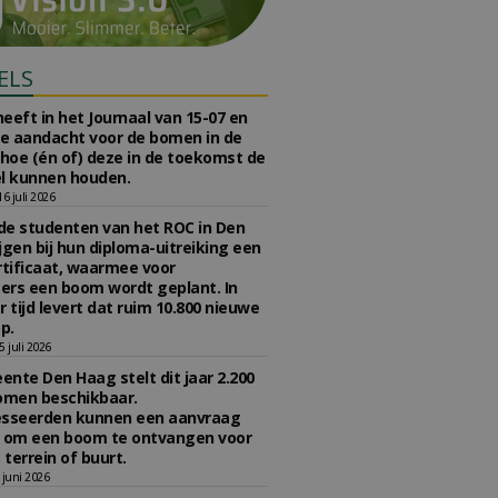
ELS
eeft in het Journaal van 15-07 en
te aandacht voor de bomen in de
 hoe (én of) deze in de toekomst de
l kunnen houden.
 juli 2026
e studenten van het ROC in Den
jgen bij hun diploma-uitreiking een
tificaat, waarmee voor
rs een boom wordt geplant. In
r tijd levert dat ruim 10.800 nieuwe
p.
 juli 2026
nte Den Haag stelt dit jaar 2.200
omen beschikbaar.
esseerden kunnen een aanvraag
n om een boom te ontvangen voor
 terrein of buurt.
juni 2026