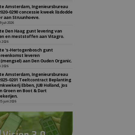
e Amsterdam, Ingenieursbureau
2020-0290 concessie kweek lisdodde
r aan Struunhoeve.
 juli 2026
e Den Haag gunt levering van
n en meststoffen aan Vitagro.
li 2026
e 's-Hertogenbosch gunt
reenkomst leveren
(mengsel) aan Den Ouden Organic.
li 2026
e Amsterdam, Ingenieursbureau
2025-0201 Teeltcontract Beplanting
kwekerij Ebben, JUB Holland, Jos
 Groen en Boot & Dart
kerijen.
5 juni 2026