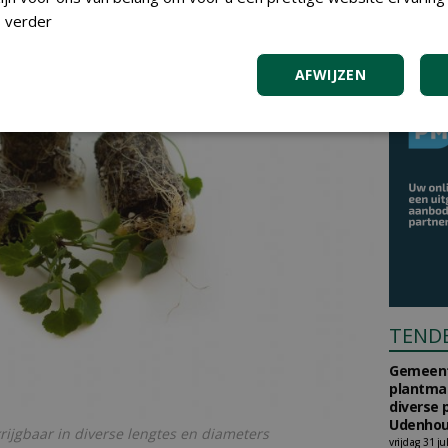
 verder
AFWIJZEN
TEND
Gemeent
plantma
diverse 
Udenhou
rijgbaar in diverse lengtes en diameters
vrijdag 31 ju