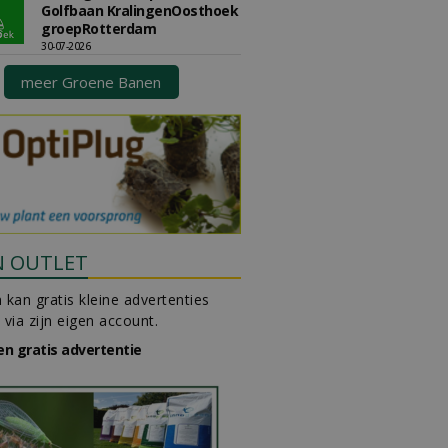
Golfbaan KralingenOosthoek
groepRotterdam
30-07-2026
meer Groene Banen
N OUTLET
 kan gratis kleine advertenties
 via zijn eigen account.
en gratis advertentie