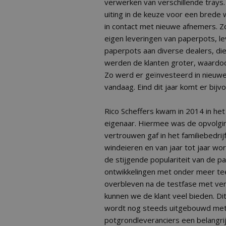
verwerken van verschillende trays. 
uiting in de keuze voor een brede 
in contact met nieuwe afnemers. Zo 
eigen leveringen van paperpots, le
paperpots aan diverse dealers, di
werden de klanten groter, waardoo
Zo werd er geïnvesteerd in nieuwe
vandaag. Eind dit jaar komt er bijv
Rico Scheffers kwam in 2014 in het 
eigenaar. Hiermee was de opvolgi
vertrouwen gaf in het familiebedrij
windeieren en van jaar tot jaar wo
de stijgende populariteit van de p
ontwikkelingen met onder meer tee
overbleven na de testfase met vers
kunnen we de klant veel bieden. Di
wordt nog steeds uitgebouwd met 
potgrondleveranciers een belangri