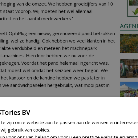
rhoging van de omzet. We hebben groeicijfers van 10
it staat voorop. Wij moeten het wel allemaal
iteit en het aantal medewerkers.'
AGEN
heeft OptiPlug een nieuw, gerenoveerd pand betrokken
veiling, wel zo handig. Ook hebben we veel klanten in het
lakte verdubbeld en meteen het machinepark
ot-machines. Hierdoor hebben we nu voor de
ekregen. Voordat het pand helemaal ingericht was,
. Dat moest wel omdat het seizoen weer begon. We
het kantoor en de kantine hebben we pas later in
 we sandwichpanelen hergebruikt, wat mooi past in
Tories BV
 te zijn onze website aan te passen aan de wensen en interesse
ij gebruik van cookies.
jn voor ons van belang om voor u een prettige website ervaring 