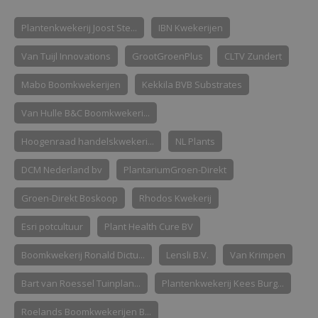
Plantenkwekerij Joost Ste...
IBN Kwekerijen
Van Tuijl Innovations
GrootGroenPlus
CLTV Zundert
Mabo Boomkwekerijen
Kekkila BVB Substrates
Van Hulle B&C Boomkwekeri...
Hoogenraad handelskwekeri...
NL Plants
DCM Nederland bv
PlantariumGroen-Direkt
Groen-Direkt Boskoop
Rhodos Kwekerij
Esri potcultuur
Plant Health Cure BV
Boomkwekerij Ronald Dictu...
Lensli B.V.
Van Krimpen
Bart van Roessel Tuinplan...
Plantenkwekerij Kees Burg...
Roelands Boomkwekerijen B...