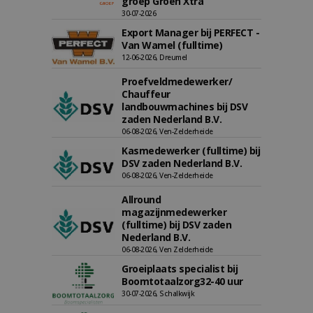
groep Groen Xtra
30-07-2026
Export Manager bij PERFECT -
Van Wamel (fulltime)
12-06-2026, Dreumel
Proefveldmedewerker/
Chauffeur
landbouwmachines bij DSV
zaden Nederland B.V.
06-08-2026, Ven-Zelderheide
Kasmedewerker (fulltime) bij
DSV zaden Nederland B.V.
06-08-2026, Ven-Zelderheide
Allround
magazijnmedewerker
(fulltime) bij DSV zaden
Nederland B.V.
06-08-2026, Ven Zelderheide
Groeiplaats specialist bij
Boomtotaalzorg32-40 uur
30-07-2026, Schalkwijk