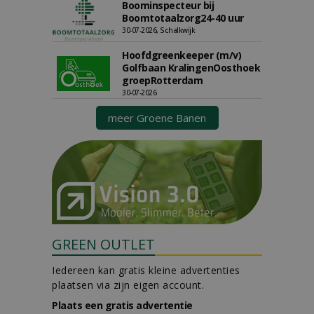
Boominspecteur bij
Boomtotaalzorg24-40 uur
30-07-2026, Schalkwijk
Hoofdgreenkeeper (m/v)
Golfbaan KralingenOosthoek
groepRotterdam
30-07-2026
meer Groene Banen
GREEN OUTLET
Iedereen kan gratis kleine advertenties
plaatsen via zijn eigen account.
Plaats een gratis advertentie