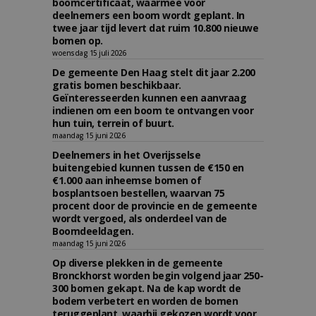
boomcertificaat, waarmee voor
deelnemers een boom wordt geplant. In
twee jaar tijd levert dat ruim 10.800 nieuwe
bomen op.
woensdag 15 juli 2026
De gemeente Den Haag stelt dit jaar 2.200
gratis bomen beschikbaar.
Geïnteresseerden kunnen een aanvraag
indienen om een boom te ontvangen voor
hun tuin, terrein of buurt.
maandag 15 juni 2026
Deelnemers in het Overijsselse
buitengebied kunnen tussen de €150 en
€1.000 aan inheemse bomen of
bosplantsoen bestellen, waarvan 75
procent door de provincie en de gemeente
wordt vergoed, als onderdeel van de
Boomdeeldagen.
maandag 15 juni 2026
Op diverse plekken in de gemeente
Bronckhorst worden begin volgend jaar 250-
300 bomen gekapt. Na de kap wordt de
bodem verbetert en worden de bomen
teruggeplant, waarbij gekozen wordt voor