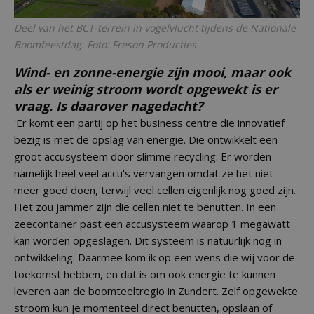
Deel van het BCT-terrein in vogelvlucht tijdens de Nationale
Boomfeestdag. Foto: Freson Producties
Wind- en zonne-energie zijn mooi, maar ook
als er weinig stroom wordt opgewekt is er
vraag. Is daarover nagedacht?
'Er komt een partij op het business centre die innovatief
bezig is met de opslag van energie. Die ontwikkelt een
groot accusysteem door slimme recycling. Er worden
namelijk heel veel accu's vervangen omdat ze het niet
meer goed doen, terwijl veel cellen eigenlijk nog goed zijn.
Het zou jammer zijn die cellen niet te benutten. In een
zeecontainer past een accusysteem waarop 1 megawatt
kan worden opgeslagen. Dit systeem is natuurlijk nog in
ontwikkeling. Daarmee kom ik op een wens die wij voor de
toekomst hebben, en dat is om ook energie te kunnen
leveren aan de boomteeltregio in Zundert. Zelf opgewekte
stroom kun je momenteel direct benutten, opslaan of