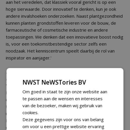
aan het veredelen, dat klassiek vooral gericht is op een
hoge sierwaarde. Door innovatief te denken, kun je ook
andere invalshoeken onderzoeken. Naast plantgezondheid
kunnen planten grondstoffen leveren voor de bouw, de
farmaceutische of cosmetische industrie en andere
toepassingen. We denken dat een innovatieve boost nodig
is, voor een toekomstbestendige sector zelfs een
noodzaak. Het kenniscentrum speelt daarbij de rol van
inspirator en aanjager.'
Kun je voorbeelden noemen van bedrijven
die zich op BCT vestigen?
NWST NeWSTories BV
'De bedrijven die zich vestigen op het park zijn heel divers.
Om goed in staat te zijn onze website aan
Een van de eerste is de
Cold Store
. In 22 koelcellen zijn nu
te passen aan de wensen en interesses
de eerste boomkwekerijproducten opgeslagen. Voor
van de bezoeker, maken wij gebruik van
telers is dit een manier om de winter te verlengen, om
cookies.
uiteindelijk jaarrond planten te kunnen leveren.
Deze gegevens zijn voor ons van belang
Een andere is de
Treehub
. Daar worden momenteel de
om voor u een prettige website ervaring
eerste plantorders verzameld en verdicht voor verdere