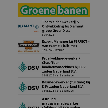
Teamleider Kwekerij &
Ontwikkeling bij Diamant
groep Groen Xtra
30-07-2026
Export Manager bij PERFECT -
Van Wamel (fulltime)
12-06-2026, Dreumel
Proefveldmedewerker/
Chauffeur
landbouwmachines bij DSV
zaden Nederland B.V.
06-08-2026, Ven-Zelderheide
Kasmedewerker (fulltime) bij
DSV zaden Nederland B.V.
06-08-2026, Ven-Zelderheide
Allround
magazijnmedewerker
(fulltime) bij DSV zaden