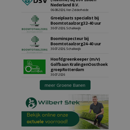
Nederland B.V.
06-08-2026, Ven Zelderheide
Groeiplaats specialist bij
Boomtotaalzorg32-40 uur
30-07-2026, Schalkwijk
Boominspecteur bij
Boomtotaalzorg24-40 uur
30-07-2026, Schalkwijk
Hoofdgreenkeeper (m/v)
Golfbaan KralingenOosthoek
groepRotterdam
30-07-2026
meer Groene Banen