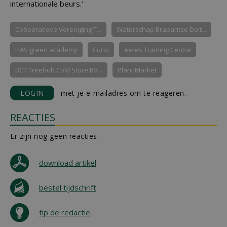
internationale beurs.'
Coöperatieve Vereniging T...
Waterschap Brabantse Delt...
HAS green academy
Curio
Aeres Training Centre
BCT Treehub Cold Store BV...
Plant Market
LOGIN
met je e-mailadres om te reageren.
REACTIES
Er zijn nog geen reacties.
download artikel
bestel tijdschrift
tip de redactie