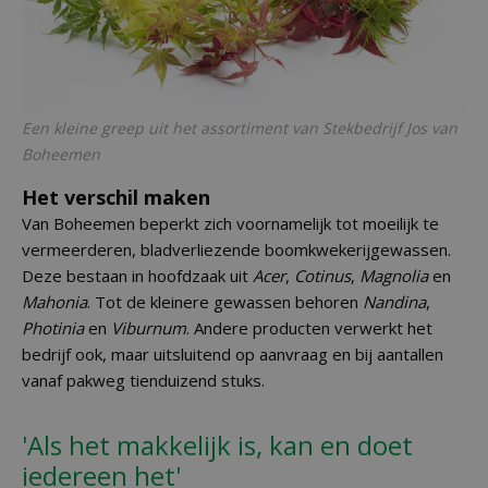
Een kleine greep uit het assortiment van Stekbedrijf Jos van
Boheemen
Het verschil maken
Van Boheemen beperkt zich voornamelijk tot moeilijk te
vermeerderen, bladverliezende boomkwekerijgewassen.
Deze bestaan in hoofdzaak uit
Acer
,
Cotinus
,
Magnolia
en
Mahonia
. Tot de kleinere gewassen behoren
Nandina
,
Photinia
en
Viburnum
. Andere producten verwerkt het
bedrijf ook, maar uitsluitend op aanvraag en bij aantallen
vanaf pakweg tienduizend stuks.
'Als het makkelijk is, kan en doet
iedereen het'