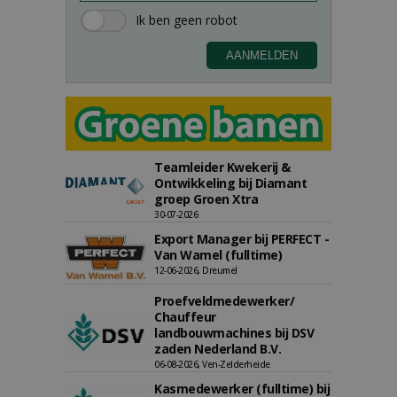
Teamleider Kwekerij &
Ontwikkeling bij Diamant
groep Groen Xtra
30-07-2026
Export Manager bij PERFECT -
Van Wamel (fulltime)
12-06-2026, Dreumel
Proefveldmedewerker/
Chauffeur
landbouwmachines bij DSV
zaden Nederland B.V.
06-08-2026, Ven-Zelderheide
Kasmedewerker (fulltime) bij