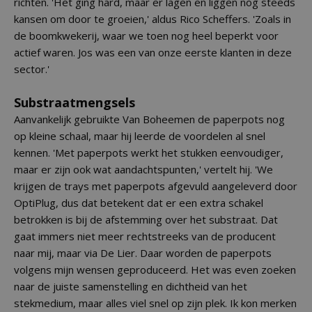
richten. 'Het ging hard, maar er lagen en liggen nog steeds
kansen om door te groeien,' aldus Rico Scheffers. 'Zoals in
de boomkwekerij, waar we toen nog heel beperkt voor
actief waren. Jos was een van onze eerste klanten in deze
sector.'
Substraatmengsels
Aanvankelijk gebruikte Van Boheemen de paperpots nog
op kleine schaal, maar hij leerde de voordelen al snel
kennen. 'Met paperpots werkt het stukken eenvoudiger,
maar er zijn ook wat aandachtspunten,' vertelt hij. 'We
krijgen de trays met paperpots afgevuld aangeleverd door
OptiPlug, dus dat betekent dat er een extra schakel
betrokken is bij de afstemming over het substraat. Dat
gaat immers niet meer rechtstreeks van de producent
naar mij, maar via De Lier. Daar worden de paperpots
volgens mijn wensen geproduceerd. Het was even zoeken
naar de juiste samenstelling en dichtheid van het
stekmedium, maar alles viel snel op zijn plek. Ik kon merken