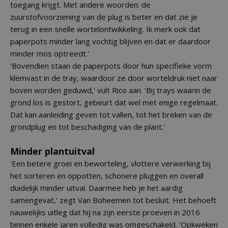
toegang krijgt. Met andere woorden: de
zuurstofvoorziening van de plug is beter en dat zie je
terug in een snelle wortelontwikkeling. Ik merk ook dat
paperpots minder lang vochtig blijven en dat er daardoor
minder mos optreedt.'
'Bovendien staan de paperpots door hun specifieke vorm
klemvast in de tray, waardoor ze door worteldruk niet naar
boven worden geduwd,' vult Rico aan. 'Bij trays waarin de
grond los is gestort, gebeurt dat wel met enige regelmaat.
Dat kan aanleiding geven tot vallen, tot het breken van de
grondplug en tot beschadiging van de plant.'
Minder plantuitval
'Een betere groei en beworteling, vlottere verwerking bij
het sorteren en oppotten, schonere pluggen en overall
duidelijk minder uitval. Daarmee heb je het aardig
samengevat,' zegt Van Boheemen tot besluit. Het behoeft
nauwelijks uitleg dat hij na zijn eerste proeven in 2016
binnen enkele jaren volledig was omgeschakeld. 'Opkweken