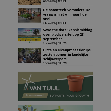
03-08-2026 | ARTIKEL
De boomteelt verandert. De
vraag is niet óf, maar hoe
snel
21-07-2026 | ARTIKEL
Save the date: kennismiddag
over biodiversiteit op 28
september
20-07-2026 | NIEUWS
Hitte en eikenprocessierups
zetten bomen in landelijke
schijnwerpers
16-07-2026 | NIEUWS