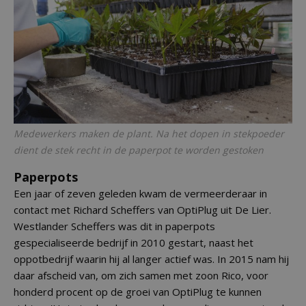
Medewerkers maken de plant. Na het dopen in stekpoeder
dient de stek recht in de paperpot te worden gestoken
Paperpots
Een jaar of zeven geleden kwam de vermeerderaar in
contact met Richard Scheffers van OptiPlug uit De Lier.
Westlander Scheffers was dit in paperpots
gespecialiseerde bedrijf in 2010 gestart, naast het
oppotbedrijf waarin hij al langer actief was. In 2015 nam hij
daar afscheid van, om zich samen met zoon Rico, voor
honderd procent op de groei van OptiPlug te kunnen