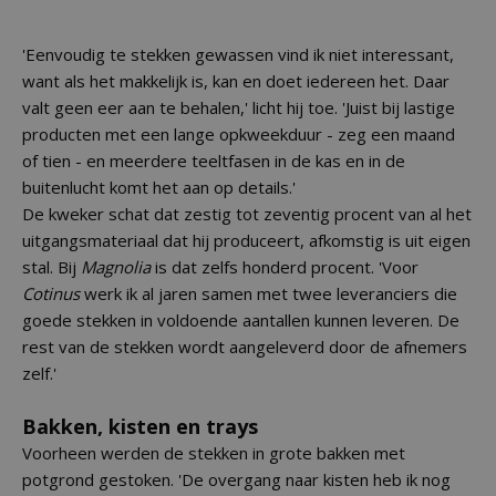
'Eenvoudig te stekken gewassen vind ik niet interessant,
want als het makkelijk is, kan en doet iedereen het. Daar
valt geen eer aan te behalen,' licht hij toe. 'Juist bij lastige
producten met een lange opkweekduur - zeg een maand
of tien - en meerdere teeltfasen in de kas en in de
buitenlucht komt het aan op details.'
De kweker schat dat zestig tot zeventig procent van al het
uitgangsmateriaal dat hij produceert, afkomstig is uit eigen
stal. Bij
Magnolia
is dat zelfs honderd procent. 'Voor
Cotinus
werk ik al jaren samen met twee leveranciers die
goede stekken in voldoende aantallen kunnen leveren. De
rest van de stekken wordt aangeleverd door de afnemers
zelf.'
Bakken, kisten en trays
Voorheen werden de stekken in grote bakken met
potgrond gestoken. 'De overgang naar kisten heb ik nog