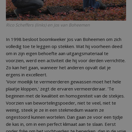
Rico Scheffers (links) en Jos van Boheemen
In 1998 besloot boomkweker Jos van Boheemen om zich
volledig toe te leggen op stekken. Wat hij voorheen deed
om in zijn eigen behoefte aan uitgangsmateriaal te
voorzien, werd een activiteit die hij voor derden verrichtte.
Zo kan het gaan, wanneer het anderen opvalt dat je
ergens in excelleert.
'Voor moeilijk te vermeerderen gewassen moet het hele
plaatje kloppen,' zegt de ervaren vermeerderaar. 'Te
beginnen met de kwaliteit en homogeniteit van de stekjes.
Voorzien van bewortelingspoeder, niet te veel, niet te
weinig, steek je ze in een stekmedium waarin ze
ongestoord kunnen wortelen. Dan gaan ze voor een tijdje
de kas in, om in een perfect klimaat aan te slaan. Eerst
onder folie om het vochtverlies te beperken, dan in de vrije