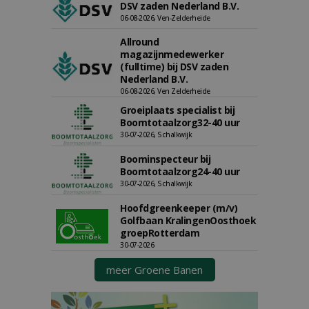
DSV zaden Nederland B.V.
06-08-2026, Ven-Zelderheide
Allround
magazijnmedewerker
(fulltime) bij DSV zaden
Nederland B.V.
06-08-2026, Ven Zelderheide
Groeiplaats specialist bij
Boomtotaalzorg32-40 uur
30-07-2026, Schalkwijk
Boominspecteur bij
Boomtotaalzorg24-40 uur
30-07-2026, Schalkwijk
Hoofdgreenkeeper (m/v)
Golfbaan KralingenOosthoek
groepRotterdam
30-07-2026
meer Groene Banen