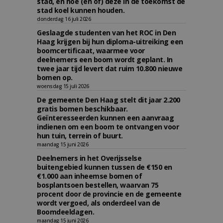
stad, en hoe (én of) deze in de toekomst de
stad koel kunnen houden.
donderdag 16 juli 2026
Geslaagde studenten van het ROC in Den
Haag krijgen bij hun diploma-uitreiking een
boomcertificaat, waarmee voor
deelnemers een boom wordt geplant. In
twee jaar tijd levert dat ruim 10.800 nieuwe
bomen op.
woensdag 15 juli 2026
De gemeente Den Haag stelt dit jaar 2.200
gratis bomen beschikbaar.
Geïnteresseerden kunnen een aanvraag
indienen om een boom te ontvangen voor
hun tuin, terrein of buurt.
maandag 15 juni 2026
Deelnemers in het Overijsselse
buitengebied kunnen tussen de €150 en
€1.000 aan inheemse bomen of
bosplantsoen bestellen, waarvan 75
procent door de provincie en de gemeente
wordt vergoed, als onderdeel van de
Boomdeeldagen.
maandag 15 juni 2026