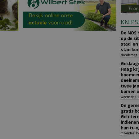
KNIPS
De NOS h
op de si
stad, en
stad koe
donderdag 16
Geslaagd
Haag kri
boomcer
deelneme
twee jaa
bomen o
woensdag 15
De gemee
gratis b
Geïnter
indiene
hun tuin,
maandag 15 