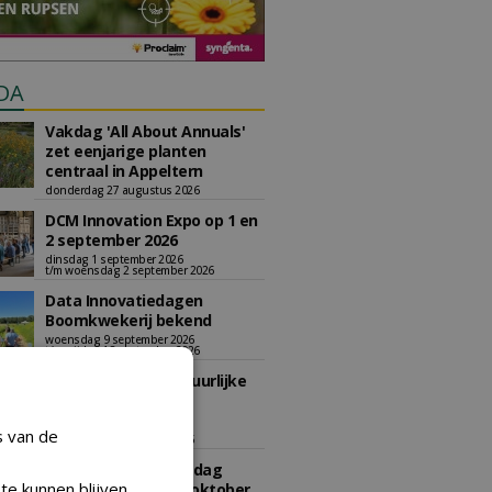
DA
Vakdag 'All About Annuals'
zet eenjarige planten
centraal in Appeltern
donderdag 27 augustus 2026
DCM Innovation Expo op 1 en
2 september 2026
dinsdag 1 september 2026
t/m woensdag 2 september 2026
Data Innovatiedagen
Boomkwekerij bekend
woensdag 9 september 2026
t/m vrijdag 18 september 2026
Kennismiddag: 'Natuurlijke
stappen naar meer
biodiversiteit'
s van de
maandag 28 september 2026
Landelijke Jongerendag
te kunnen blijven
Boomkwekerij op 9 oktober