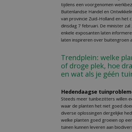
tijdens een voorgenomen werkbezo
Buitenlandse Handel en Ontwikkel
van provincie Zuid-Holland en het
dinsdag 7 februari. De minister z
enkele exposanten laten informeren
laten inspireren over buitengroen 
Trendplein: welke pla
of droge plek, hoe dra
en wat als je géén tu
Hedendaagse tuinprobleme
Steeds meer tuinbezitters willen ee
waar de planten het niet goed do
diverse oplossingen dergelijke he
welke planten goed groeien op een 
tuinen kunnen leveren aan biodivers