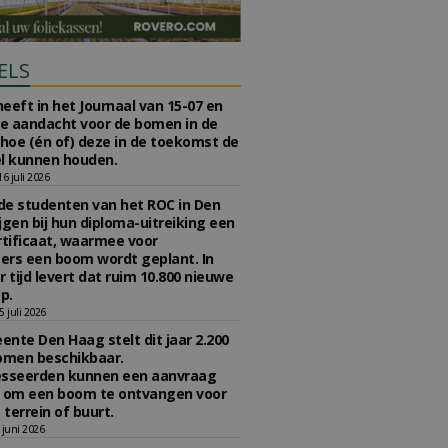
ELS
eeft in het Journaal van 15-07 en
te aandacht voor de bomen in de
 hoe (én of) deze in de toekomst de
l kunnen houden.
 juli 2026
e studenten van het ROC in Den
jgen bij hun diploma-uitreiking een
tificaat, waarmee voor
rs een boom wordt geplant. In
r tijd levert dat ruim 10.800 nieuwe
p.
 juli 2026
nte Den Haag stelt dit jaar 2.200
omen beschikbaar.
esseerden kunnen een aanvraag
n om een boom te ontvangen voor
 terrein of buurt.
juni 2026