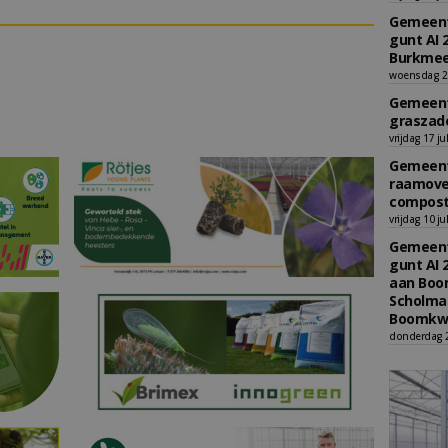
Gemeent
gunt AI 
Burkmee
woensdag 29
Gemeent
graszade
vrijdag 17 ju
Gemeent
raamove
compost
vrijdag 10 ju
Gemeent
gunt AI 
aan Boom
Scholman
Boomkwe
donderdag 2