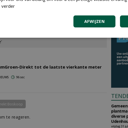
 verder
oud
er'
AFWIJZEN
'
e'
umGroen-Direkt tot de laatste vierkante meter
 NIEUWS
96 sec
TEND
rekt Boskoop
Gemeent
plantma
diverse 
m te reageren.
Udenhou
vrijdag 31 ju