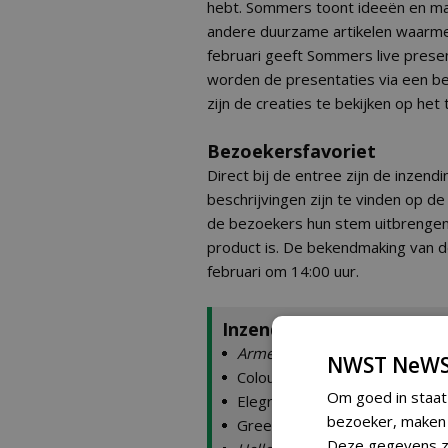
hebt. Sommers toont ideeën en ma
andere duurzame artikelen waarme
februari geeft Sommers live prese
worden de presentaties via een b
zijn de creaties te bekijken op het 
Bezoekersfavoriet
Direct bij de entree zijn de inzen
beschrijvingen zijn te vinden op d
de bezoekers hun stem uitbrengen 
product is. De bekendmaking van d
februari om 14:00 uur.
Inzendingen Bezoekersfa
Armeria
Dreameria Sweet Dr
NWST NeWS
Colour your garden Bloemenm
Om goed in staat
Elegrass - Dianella Blue Strea
bezoeker, maken w
Green Elements
Deze gegevens zi