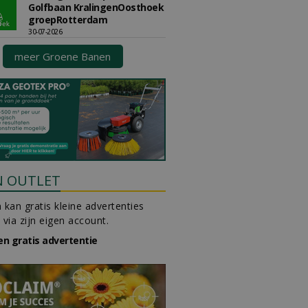
Golfbaan KralingenOosthoek
groepRotterdam
30-07-2026
meer Groene Banen
N OUTLET
 kan gratis kleine advertenties
 via zijn eigen account.
en gratis advertentie