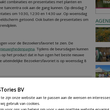
akt combinaties en presentaties met planten en
e tuincentra ook aan de gang kunnen. Op dinsdag 7
ntaties om 10:30, 12:30 en 14:30 uur. Op woensdag
eeldscherm getoond. Ook buiten de presentaties om
AGEN
trendplein.
dingen voor de Bezoekersfavoriet te zien. De
e
nieuwighedenpagina
. Tijdens de beursdagen kunnen
op het product dat in hun ogen het beste nieuwe
e uiteindelijke Bezoekersfavoriet is op woensdag 8
voriet
eams
Tories BV
ix
 te zijn onze website aan te passen aan de wensen en interesse
m
ij gebruik van cookies.
jn voor ons van belang om voor u een prettige website ervaring 