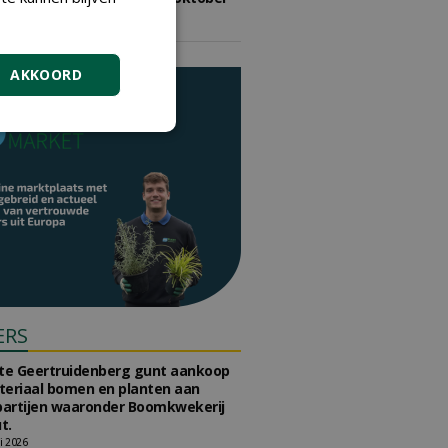
2026
vrijdag 9 oktober 2026
AKKOORD
ERS
e Geertruidenberg gunt aankoop
teriaal bomen en planten aan
partijen waaronder Boomkwekerij
t.
li 2026