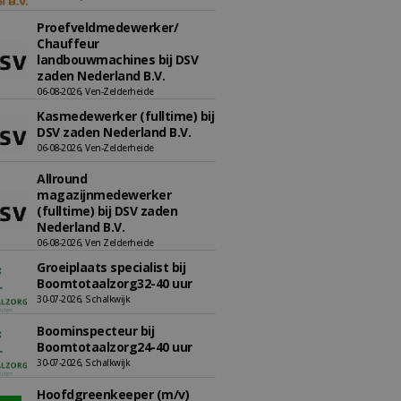
Proefveldmedewerker/
Chauffeur
landbouwmachines bij DSV
zaden Nederland B.V.
06-08-2026, Ven-Zelderheide
Kasmedewerker (fulltime) bij
DSV zaden Nederland B.V.
06-08-2026, Ven-Zelderheide
Allround
magazijnmedewerker
(fulltime) bij DSV zaden
Nederland B.V.
06-08-2026, Ven Zelderheide
Groeiplaats specialist bij
Boomtotaalzorg32-40 uur
30-07-2026, Schalkwijk
Boominspecteur bij
Boomtotaalzorg24-40 uur
30-07-2026, Schalkwijk
Hoofdgreenkeeper (m/v)