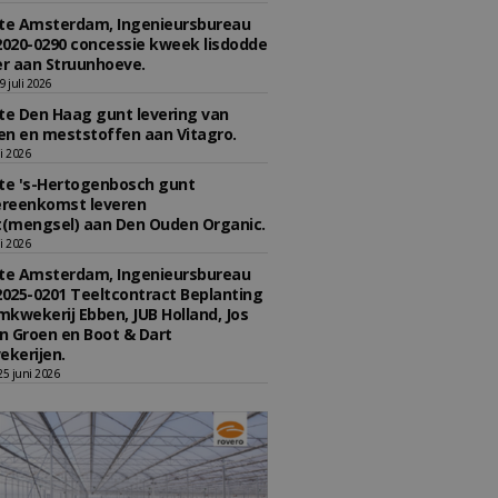
e Amsterdam, Ingenieursbureau
2020-0290 concessie kweek lisdodde
r aan Struunhoeve.
 juli 2026
e Den Haag gunt levering van
n en meststoffen aan Vitagro.
li 2026
e 's-Hertogenbosch gunt
reenkomst leveren
(mengsel) aan Den Ouden Organic.
li 2026
e Amsterdam, Ingenieursbureau
2025-0201 Teeltcontract Beplanting
kwekerij Ebben, JUB Holland, Jos
 Groen en Boot & Dart
kerijen.
5 juni 2026