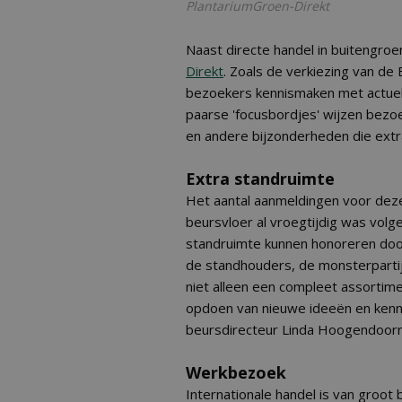
PlantariumGroen-Direkt
Naast directe handel in buitengro
Direkt
. Zoals de verkiezing van de
bezoekers kennismaken met actue
paarse 'focusbordjes' wijzen bezo
en andere bijzonderheden die extr
Extra standruimte
Het aantal aanmeldingen voor dez
beursvloer al vroegtijdig was volg
standruimte kunnen honoreren door
de standhouders, de monsterpartij
niet alleen een compleet assortime
opdoen van nieuwe ideeën en kenni
beursdirecteur Linda Hoogendoorn
Werkbezoek
Internationale handel is van groo