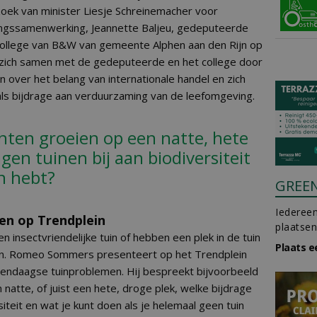
ek van minister Liesje Schreinemacher voor
ingssamenwerking, Jeannette Baljeu, gedeputeerde
 college van B&W van gemeente Alphen aan den Rijn op
al zich samen met de gedeputeerde en het college door
 over het belang van internationale handel en zich
als bijdrage aan verduurzaming van de leefomgeving.
nten groeien op een natte, hete
gen tuinen bij aan biodiversiteit
in hebt?
GREE
Iedereen
n op Trendplein
plaatsen
n insectvriendelijke tuin of hebben een plek in de tuin
Plaats e
en. Romeo Sommers presenteert op het Trendplein
dendaagse tuinproblemen. Hij bespreekt bijvoorbeeld
natte, of juist een hete, droge plek, welke bijdrage
iteit en wat je kunt doen als je helemaal geen tuin