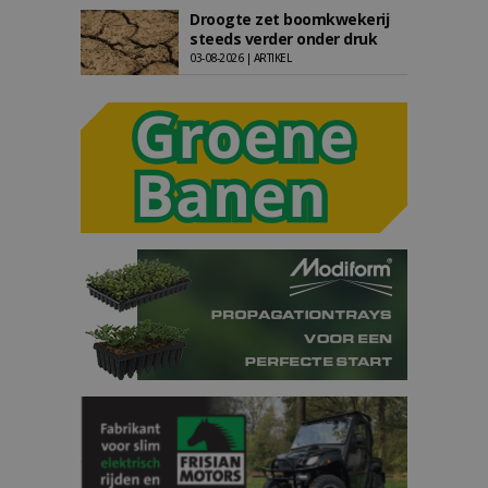
Droogte zet boomkwekerij
steeds verder onder druk
03-08-2026 | ARTIKEL