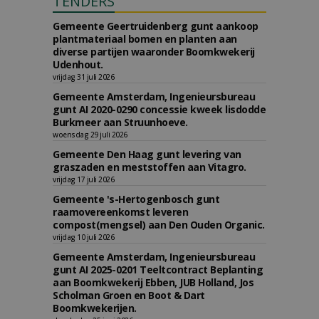
TENDERS
Gemeente Geertruidenberg gunt aankoop
plantmateriaal bomen en planten aan
diverse partijen waaronder Boomkwekerij
Udenhout.
vrijdag 31 juli 2026
Gemeente Amsterdam, Ingenieursbureau
gunt AI 2020-0290 concessie kweek lisdodde
Burkmeer aan Struunhoeve.
woensdag 29 juli 2026
Gemeente Den Haag gunt levering van
graszaden en meststoffen aan Vitagro.
vrijdag 17 juli 2026
Gemeente 's-Hertogenbosch gunt
raamovereenkomst leveren
compost(mengsel) aan Den Ouden Organic.
vrijdag 10 juli 2026
Gemeente Amsterdam, Ingenieursbureau
gunt AI 2025-0201 Teeltcontract Beplanting
aan Boomkwekerij Ebben, JUB Holland, Jos
Scholman Groen en Boot & Dart
Boomkwekerijen.