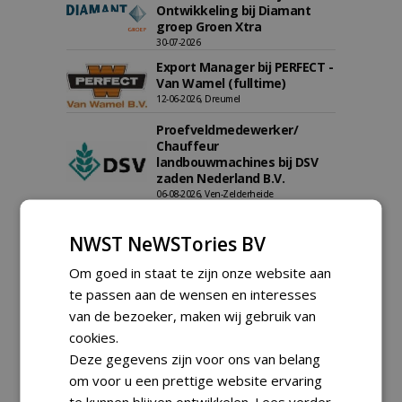
Ontwikkeling bij Diamant
groep Groen Xtra
30-07-2026
Export Manager bij PERFECT -
Van Wamel (fulltime)
12-06-2026, Dreumel
Proefveldmedewerker/
Chauffeur
landbouwmachines bij DSV
zaden Nederland B.V.
06-08-2026, Ven-Zelderheide
Kasmedewerker (fulltime) bij
DSV zaden Nederland B.V.
NWST NeWSTories BV
06-08-2026, Ven-Zelderheide
Om goed in staat te zijn onze website aan
Allround
te passen aan de wensen en interesses
magazijnmedewerker
(fulltime) bij DSV zaden
van de bezoeker, maken wij gebruik van
Nederland B.V.
cookies.
06-08-2026, Ven Zelderheide
Deze gegevens zijn voor ons van belang
Groeiplaats specialist bij
om voor u een prettige website ervaring
Boomtotaalzorg32-40 uur
te kunnen blijven ontwikkelen.
Lees verder