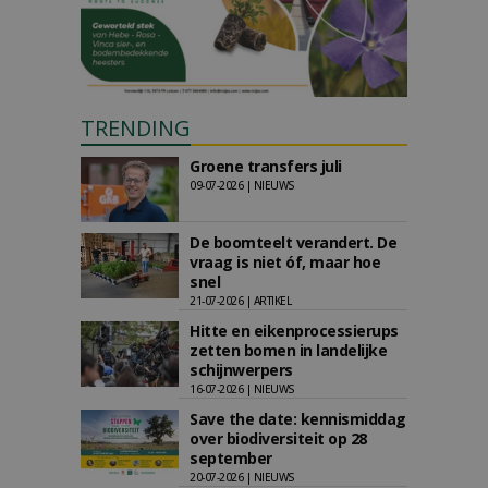
TRENDING
Groene transfers juli
09-07-2026 | NIEUWS
De boomteelt verandert. De
vraag is niet óf, maar hoe
snel
21-07-2026 | ARTIKEL
Hitte en eikenprocessierups
zetten bomen in landelijke
schijnwerpers
16-07-2026 | NIEUWS
Save the date: kennismiddag
over biodiversiteit op 28
september
20-07-2026 | NIEUWS