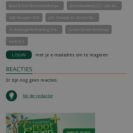
Boot & Dart Boomkwekerije...
Boomkwekerij S.C. van de...
A&E Maaijen VOF
Joh. Stolwijk en Zonen Bo...
St. Belangenbeharting Gre...
Groen-Direkt Boskoop
Varb B.V.
LOGIN
met je e-mailadres om te reageren.
REACTIES
Er zijn nog geen reacties.
tip de redactie