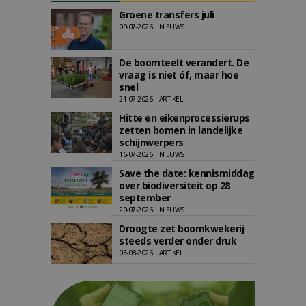
Groene transfers juli
09-07-2026 | NIEUWS
De boomteelt verandert. De
vraag is niet óf, maar hoe
snel
21-07-2026 | ARTIKEL
Hitte en eikenprocessierups
zetten bomen in landelijke
schijnwerpers
16-07-2026 | NIEUWS
Save the date: kennismiddag
over biodiversiteit op 28
september
20-07-2026 | NIEUWS
Droogte zet boomkwekerij
steeds verder onder druk
03-08-2026 | ARTIKEL