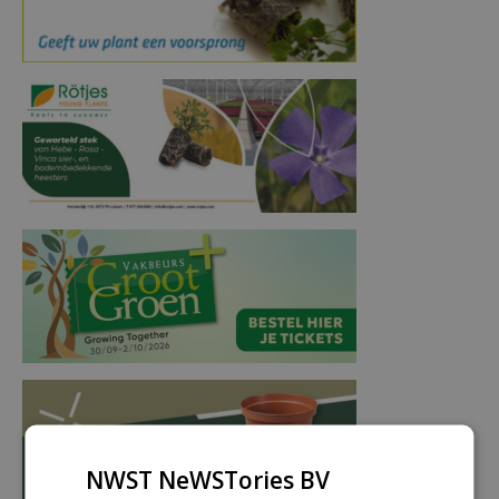
NWST NeWSTories BV