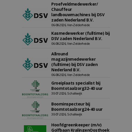
Proefveldmedewerker/
Chauffeur
landbouwmachines bij DSV
zaden Nederland B.V.
06-08-2026, Ven-Zelderheide
Kasmedewerker (fulltime) bij
DSV zaden Nederland B.V.
06-08-2026, Ven-Zelderheide
Allround
magazijnmedewerker
(fulltime) bij DSV zaden
Nederland B.V.
06-08-2026, Ven Zelderheide
Groeiplaats specialist bij
Boomtotaalzorg32-40 uur
30-07-2026, Schalkwijk
Boominspecteur bij
Boomtotaalzorg24-40 uur
30-07-2026, Schalkwijk
Hoofdgreenkeeper (m/v)
Golfbaan KralingenOosthoek