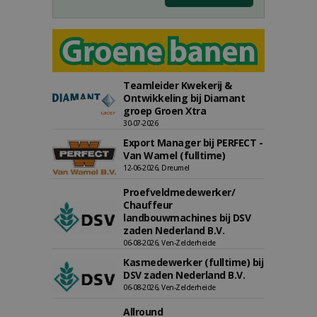
Teamleider Kwekerij &
Ontwikkeling bij Diamant
groep Groen Xtra
30-07-2026
Export Manager bij PERFECT -
Van Wamel (fulltime)
12-06-2026, Dreumel
Proefveldmedewerker/
Chauffeur
landbouwmachines bij DSV
zaden Nederland B.V.
06-08-2026, Ven-Zelderheide
Kasmedewerker (fulltime) bij
DSV zaden Nederland B.V.
06-08-2026, Ven-Zelderheide
Allround