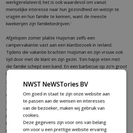
werkgerelateerd; het is ook waardevol om vanuit
menselijke interesse naar hun gezondheid en welzijn te
vragen en hun familie te kennen, want de meeste
kwekerijen zijn familiebedrijven.'
Afgelopen zomer plakte Huijsman zelfs een
campervakantie vast aan een klantbezoek in Ierland.
Tijdens die vakantie brachten Huijsman en zijn vrouw ook
tijd door met de klant en zijn gezin. 'Een hapje eten met
die familie schept een band. En een barbecue op zo'n groot
bedrijf, samen met al het personeel, leert ons wie de
gezichten zijn achter de e-mails met bestellingen. Tijdens
NWST NeWSTories BV
zo'n barbecue kunnen wij onze waardering tonen aan al
Om goed in staat te zijn onze website aan
deze mensen.'
te passen aan de wensen en interesses
Huijsman vervolgt: 'Uiteraard kun je tijdens die bezoeken
van de bezoeker, maken wij gebruik van
ook zakelijk overleg plegen over recente ontwikkelingen en
cookies.
bespreken wat goed gaat en wat we eventueel beter
Deze gegevens zijn voor ons van belang
kunnen doen. En je ziet in één oogopslag of het bedrijf er
om voor u een prettige website ervaring
netjes bij ligt; dat is vooral belangrijk bij klanten in het