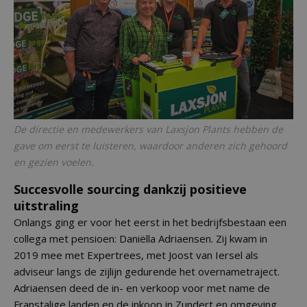
De directie en medewerkers van Laxsjon Plants hebben de
gave om eerst te luisteren, waardoor anderen zich gehoord
en gezien voelen.
Succesvolle sourcing dankzij positieve
uitstraling
Onlangs ging er voor het eerst in het bedrijfsbestaan een
collega met pensioen: Daniëlla Adriaensen. Zij kwam in
2019 mee met Expertrees, met Joost van Iersel als
adviseur langs de zijlijn gedurende het overnametraject.
Adriaensen deed de in- en verkoop voor met name de
Franstalige landen en de inkoop in Zundert en omgeving.