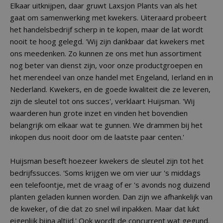
Elkaar uitknijpen, daar gruwt Laxsjon Plants van als het
gaat om samenwerking met kwekers. Uiteraard probeert
het handelsbedrijf scherp in te kopen, maar de lat wordt
nooit te hoog gelegd. 'Wij zijn dankbaar dat kwekers met
ons meedenken. Zo kunnen ze ons met hun assortiment
nog beter van dienst zijn, voor onze productgroepen en
het merendeel van onze handel met Engeland, Ierland en in
Nederland. Kwekers, en de goede kwaliteit die ze leveren,
zijn de sleutel tot ons succes', verklaart Huijsman. 'Wij
waarderen hun grote inzet en vinden het bovendien
belangrijk om elkaar wat te gunnen. We drammen bij het
inkopen dus nooit door om de laatste paar centen.'
Huijsman beseft hoezeer kwekers de sleutel zijn tot het
bedrijfssucces. 'Soms krijgen we om vier uur 's middags
een telefoontje, met de vraag of er 's avonds nog duizend
planten geladen kunnen worden. Dan zijn we afhankelijk van
de kweker, of die dat zo snel wil inpakken. Maar dat lukt
eigenlijk bijna altijd.' Ook wordt de concurrent wat gegund.