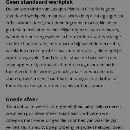
Geen standaard werkplek
De kantoorruimte van Laxsjon Plants in Otterlo is geen
standaard werkplek, maar is al sinds de oprichting ingericht
in 'huiskamersfeer', met dennengroene muren, kleine en
grote kamerplanten en huiselijke objecten aan de muren,
waaronder hertengeweien. In het midden staat een lange
rustieke houten tafel, met daarop bijpassende decoratie,
vakbladen en een grote schaal met vers fruit, die dagelijks
wordt aangevuld. Rond de tafel staan de bureaus in een
kring opgesteld, niemand zit met de rug naar een ander
toe. Aan de tafel wordt geluncht, maar er worden ook
klanten, kwekers en chauffeurs ontvangen met koffie of
thee. Zo maken ze meteen kennis met het team.
Goede sfeer
'Doordat onze werkruimte gezelligheid uitstraalt, creëren
we al een positieve sfeer. Daarnaast motiveren we
collega's met kleine dingen die voor hen van waarde zijn',
vertelt Huijsman. 'Als ze plotseling vrij willen hebben, doen