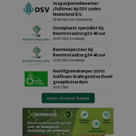
magazijnmedewerker
(fulltime) bij DSV zaden
Nederland B.V.
06-08-2026, Ven Zelderheide
Groeiplaats specialist bij
Boomtotaalzorg32-40 uur
30-07-2026, Schalkwijk
Boominspecteur bij
Boomtotaalzorg24-40 uur
30-07-2026, Schalkwijk
Hoofdgreenkeeper (m/v)
Golfbaan KralingenOosthoek
groepRotterdam
30-07-2026
meer Groene Banen