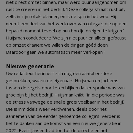
niet direct omzet binnen, maar werd puur aangenomen om
rust te creëren in het bedrijf. 'Deze collega straalt rust uit,
zelfs in zijn rol als planner, en is de spin in het web. Hij
neemt een deel van het werk over van collega's die op een
bepaald moment teveel op hun bordje dreigen te krijgen.'
Huijsman concludeert: 'We zijn niet puur en alleen gefocust
op omzet draaien; we willen de dingen góéd doen.
Daardoor gaan we automatisch meer verkopen.'
Nieuwe generatie
Uw redacteur herinnert zich nog een aantal eerdere
gesprekken, waarin de eigenaars Huijsman en Jochems
tussen de regels door lieten blijken dat er sprake was van
groeipijn bij het bedrijf. Huijsman knikt. 'In die periode was
de stress vanwege de snelle groei voelbaar in het bedrijf.
Die is inmiddels weer verdwenen, deels door het
aannemen van de eerder genoemde collega's. Verder is
het te danken aan de komst van een nieuwe generatie in
2022: Evert Jansen trad toe tot de directie en het