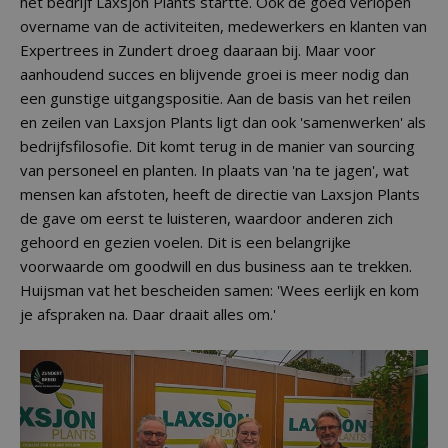
het bedrijf Laxsjon Plants startte. Ook de goed verlopen
overname van de activiteiten, medewerkers en klanten van
Expertrees in Zundert droeg daaraan bij. Maar voor
aanhoudend succes en blijvende groei is meer nodig dan
een gunstige uitgangspositie. Aan de basis van het reilen
en zeilen van Laxsjon Plants ligt dan ook 'samenwerken' als
bedrijfsfilosofie. Dit komt terug in de manier van sourcing
van personeel en planten. In plaats van 'na te jagen', wat
mensen kan afstoten, heeft de directie van Laxsjon Plants
de gave om eerst te luisteren, waardoor anderen zich
gehoord en gezien voelen. Dit is een belangrijke
voorwaarde om goodwill en dus business aan te trekken.
Huijsman vat het bescheiden samen: 'Wees eerlijk en kom
je afspraken na. Daar draait alles om.'