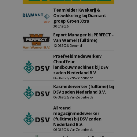
Teamleider Kwekerij &
Ontwikkeling bij Diamant
groep Groen Xtra
30-07-2026
Export Manager bij PERFECT -
Van Wamel (fulltime)
12-06-2026, Dreumel
Proefveldmedewerker/
Chauffeur
landbouwmachines bij DSV
zaden Nederland B.V.
06-08-2026, Ven-Zelderheide
Kasmedewerker (fulltime) bij
DSV zaden Nederland B.V.
06-08-2026, Ven-Zelderheide
Allround
magazijnmedewerker
(fulltime) bij DSV zaden
Nederland B.V.
06-08-2026, Ven Zelderheide