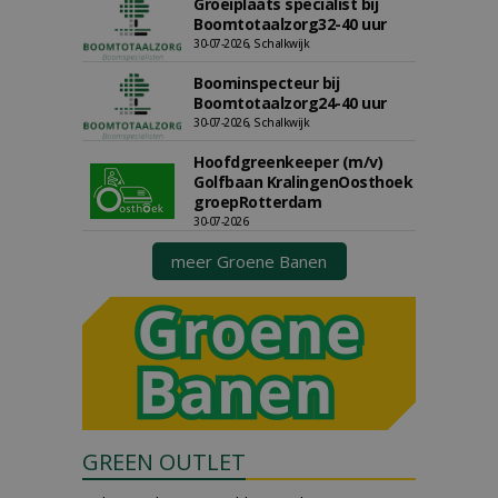
Groeiplaats specialist bij
Boomtotaalzorg32-40 uur
30-07-2026, Schalkwijk
Boominspecteur bij
Boomtotaalzorg24-40 uur
30-07-2026, Schalkwijk
Hoofdgreenkeeper (m/v)
Golfbaan KralingenOosthoek
groepRotterdam
30-07-2026
meer Groene Banen
GREEN OUTLET