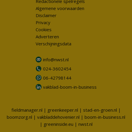
Redactionele spelregels
Algemene voorwaarden
Disclaimer
Privacy
Cookies
Adverteren
Verschijningsdata
info@nwst.nl
024-3602454
06-42798144
vakblad-boom-in-business
fieldmanager.nl
|
greenkeeper.nl
|
stad-en-groen.nl
|
boomzorg.nl
|
vakbladdehovenier.nl
|
boom-in-business.nl
|
greeninside.eu
|
nwst.nl