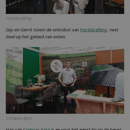
HortiGrafting
Gijs en Gerrit tonen de entrobot van
HortiGrafting
,
next
level
op het gebied van enten.
Compas Agro
Has van
Compas Agro
is er voor het eerst bij op de beurs.