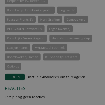
Herplant BVBA / Better Bu...
Boomkamp Boomkwekerijen B...
Engrow BV
Faassen Plants BV
Horti Grafting
Compas Agro
INFOGROEN Software BV
Ergon Kwekerij
Koninklijke Vereniging vo...
Handelsonderneming Klep
Laxsjon Plants
MVL Metaal Techniek
Boomkwekerij Damen
ICL Specialty Fertilizers
Optiplug
LOGIN
met je e-mailadres om te reageren.
REACTIES
Er zijn nog geen reacties.