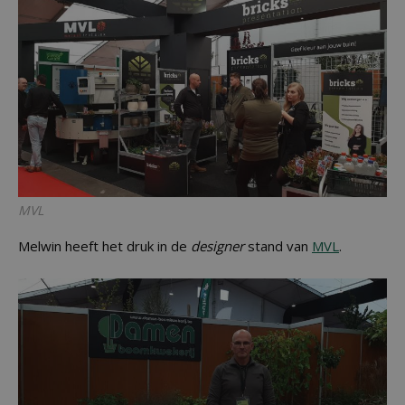
MVL
Melwin heeft het druk in de
designer
stand van
MVL
.