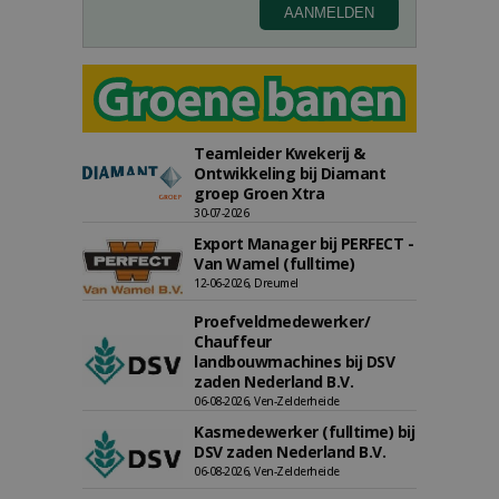
Teamleider Kwekerij &
Ontwikkeling bij Diamant
groep Groen Xtra
30-07-2026
Export Manager bij PERFECT -
Van Wamel (fulltime)
12-06-2026, Dreumel
Proefveldmedewerker/
Chauffeur
landbouwmachines bij DSV
zaden Nederland B.V.
06-08-2026, Ven-Zelderheide
Kasmedewerker (fulltime) bij
DSV zaden Nederland B.V.
06-08-2026, Ven-Zelderheide