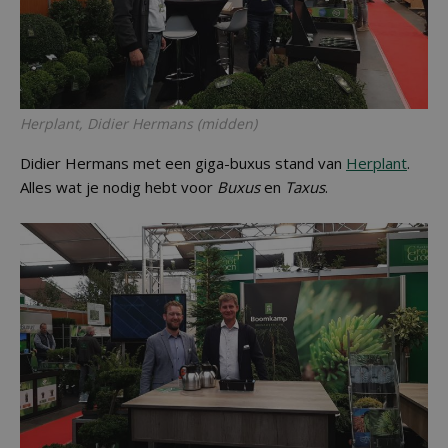
Herplant, Didier Hermans (midden)
Didier Hermans met een giga-buxus stand van
Herplant
.
Alles wat je nodig hebt voor
Buxus
en
Taxus
.