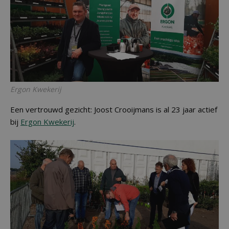
Ergon Kwekerij
Een vertrouwd gezicht: Joost Crooijmans is al 23 jaar actief
bij
Ergon Kwekerij
.