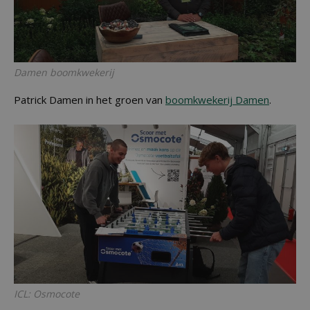
Damen boomkwekerij
Patrick Damen in het groen van
boomkwekerij Damen
.
ICL: Osmocote