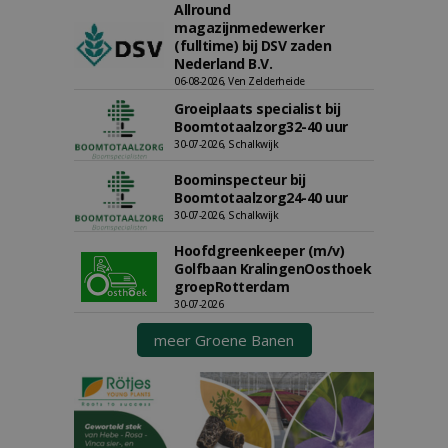
Allround
magazijnmedewerker
(fulltime) bij DSV zaden
Nederland B.V.
06-08-2026, Ven Zelderheide
Groeiplaats specialist bij
Boomtotaalzorg32-40 uur
30-07-2026, Schalkwijk
Boominspecteur bij
Boomtotaalzorg24-40 uur
30-07-2026, Schalkwijk
Hoofdgreenkeeper (m/v)
Golfbaan KralingenOosthoek
groepRotterdam
30-07-2026
meer Groene Banen