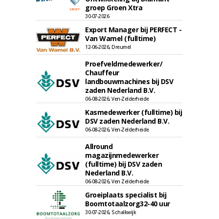
groep Groen Xtra
30-07-2026
Export Manager bij PERFECT -
Van Wamel (fulltime)
12-06-2026, Dreumel
Proefveldmedewerker/
Chauffeur
landbouwmachines bij DSV
zaden Nederland B.V.
06-08-2026, Ven-Zelderheide
Kasmedewerker (fulltime) bij
DSV zaden Nederland B.V.
06-08-2026, Ven-Zelderheide
Allround
magazijnmedewerker
(fulltime) bij DSV zaden
Nederland B.V.
06-08-2026, Ven Zelderheide
Groeiplaats specialist bij
Boomtotaalzorg32-40 uur
30-07-2026, Schalkwijk