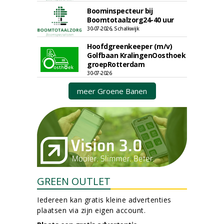
Boominspecteur bij
Boomtotaalzorg24-40 uur
30-07-2026, Schalkwijk
Hoofdgreenkeeper (m/v)
Golfbaan KralingenOosthoek
groepRotterdam
30-07-2026
meer Groene Banen
GREEN OUTLET
Iedereen kan gratis kleine advertenties
plaatsen via zijn eigen account.