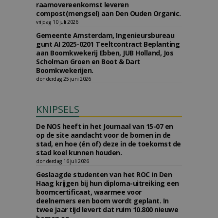
raamovereenkomst leveren
compost(mengsel) aan Den Ouden Organic.
vrijdag 10 juli 2026
Gemeente Amsterdam, Ingenieursbureau
gunt AI 2025-0201 Teeltcontract Beplanting
aan Boomkwekerij Ebben, JUB Holland, Jos
Scholman Groen en Boot & Dart
Boomkwekerijen.
donderdag 25 juni 2026
KNIPSELS
De NOS heeft in het Journaal van 15-07 en
op de site aandacht voor de bomen in de
stad, en hoe (én of) deze in de toekomst de
stad koel kunnen houden.
donderdag 16 juli 2026
Geslaagde studenten van het ROC in Den
Haag krijgen bij hun diploma-uitreiking een
boomcertificaat, waarmee voor
deelnemers een boom wordt geplant. In
twee jaar tijd levert dat ruim 10.800 nieuwe