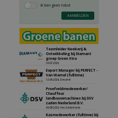
Teamleider Kwekerij &
Ontwikkeling bij Diamant
groep Groen Xtra
30-07-2026
Export Manager bij PERFECT -
Van Wamel (fulltime)
12-06-2026, Dreumel
Proefveldmedewerker/
Chauffeur
landbouwmachines bij DSV
zaden Nederland B.V.
06-08-2026, Ven-Zelderheide
Kasmedewerker (fulltime) bij