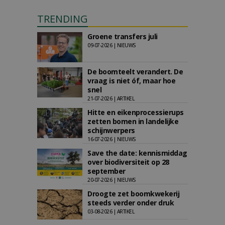
TRENDING
Groene transfers juli
09-07-2026 | NIEUWS
De boomteelt verandert. De
vraag is niet óf, maar hoe
snel
21-07-2026 | ARTIKEL
Hitte en eikenprocessierups
zetten bomen in landelijke
schijnwerpers
16-07-2026 | NIEUWS
Save the date: kennismiddag
over biodiversiteit op 28
september
20-07-2026 | NIEUWS
Droogte zet boomkwekerij
steeds verder onder druk
03-08-2026 | ARTIKEL