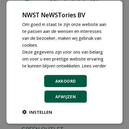
DSV zaden Nederland B.V.
06-08-2026, Ven-Zelderheide
NWST NeWSTories BV
Allround
magazijnmedewerker
Om goed in staat te zijn onze website aan
(fulltime) bij DSV zaden
te passen aan de wensen en interesses
Nederland B.V.
van de bezoeker, maken wij gebruik van
06-08-2026, Ven Zelderheide
cookies.
Groeiplaats specialist bij
Boomtotaalzorg32-40 uur
Deze gegevens zijn voor ons van belang
30-07-2026, Schalkwijk
om voor u een prettige website ervaring
te kunnen blijven ontwikkelen.
Lees verder
Boominspecteur bij
Boomtotaalzorg24-40 uur
30-07-2026, Schalkwijk
AKKOORD
Hoofdgreenkeeper (m/v)
Golfbaan KralingenOosthoek
groepRotterdam
AFWIJZEN
30-07-2026
meer Groene Banen
INSTELLEN