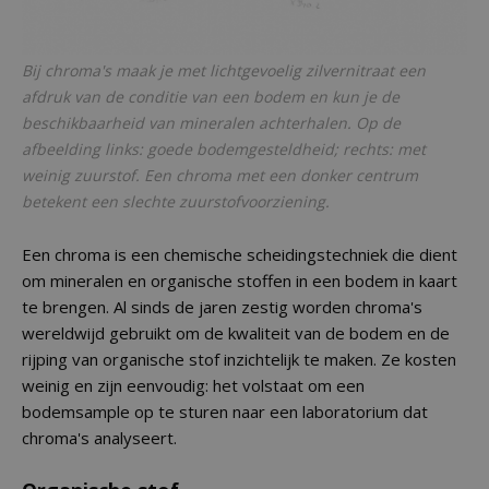
Bij chroma's maak je met lichtgevoelig zilvernitraat een
afdruk van de conditie van een bodem en kun je de
beschikbaarheid van mineralen achterhalen. Op de
afbeelding links: goede bodemgesteldheid; rechts: met
weinig zuurstof. Een chroma met een donker centrum
betekent een slechte zuurstofvoorziening.
Een chroma is een chemische scheidingstechniek die dient
om mineralen en organische stoffen in een bodem in kaart
te brengen. Al sinds de jaren zestig worden chroma's
wereldwijd gebruikt om de kwaliteit van de bodem en de
rijping van organische stof inzichtelijk te maken. Ze kosten
weinig en zijn eenvoudig: het volstaat om een
bodemsample op te sturen naar een laboratorium dat
chroma's analyseert.