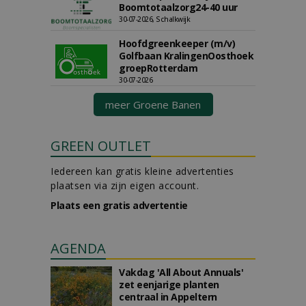
Boomtotaalzorg24-40 uur
30-07-2026, Schalkwijk
Hoofdgreenkeeper (m/v)
Golfbaan KralingenOosthoek
groepRotterdam
30-07-2026
meer Groene Banen
GREEN OUTLET
Iedereen kan gratis kleine advertenties
plaatsen via zijn eigen account.
Plaats een gratis advertentie
AGENDA
Vakdag 'All About Annuals'
zet eenjarige planten
centraal in Appeltern