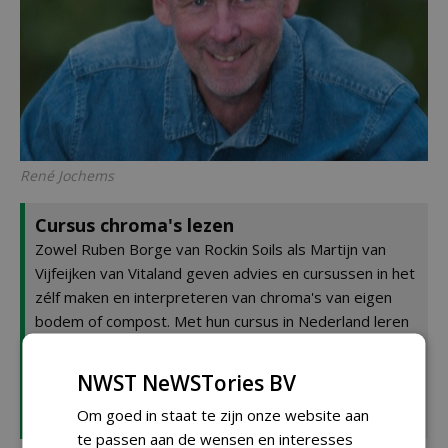
René Jochems
Cursus chroma's lezen
Zowel Ruben Borge van Rockin Soils als Martijn van
Vijfeijken van Vitaland geven advies en cursussen in het
zélf maken en interpreteren van chroma's van eigen
bodem of compost. Met hun cursus in Nederland leren
zij cursisten om chroma's te maken en te interpreteren.
Deze cursus organiseren zij samen met
GroeiBalans
in
NWST NeWSTories BV
Zundert, het adviesbureau van René Jochems en René
Om goed in staat te zijn onze website aan
van Gastel.
te passen aan de wensen en interesses