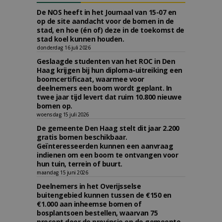
De NOS heeft in het Journaal van 15-07 en
op de site aandacht voor de bomen in de
stad, en hoe (én of) deze in de toekomst de
stad koel kunnen houden.
donderdag 16 juli 2026
Geslaagde studenten van het ROC in Den
Haag krijgen bij hun diploma-uitreiking een
boomcertificaat, waarmee voor
deelnemers een boom wordt geplant. In
twee jaar tijd levert dat ruim 10.800 nieuwe
bomen op.
woensdag 15 juli 2026
De gemeente Den Haag stelt dit jaar 2.200
gratis bomen beschikbaar.
Geïnteresseerden kunnen een aanvraag
indienen om een boom te ontvangen voor
hun tuin, terrein of buurt.
maandag 15 juni 2026
Deelnemers in het Overijsselse
buitengebied kunnen tussen de €150 en
€1.000 aan inheemse bomen of
bosplantsoen bestellen, waarvan 75
procent door de provincie en de gemeente