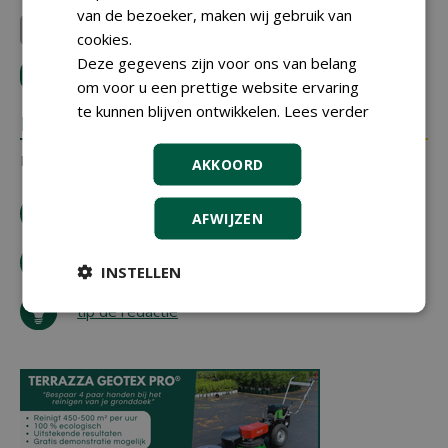
van de bezoeker, maken wij gebruik van
Ekatop Grond- en groentec...
VITALAND
Groeibalans
cookies.
Deze gegevens zijn voor ons van belang
LOGIN
met je e-mailadres om te reageren.
om voor u een prettige website ervaring
te kunnen blijven ontwikkelen.
Lees verder
REACTIES
Er zijn nog geen reacties.
AKKOORD
download artikel
AFWIJZEN
bestel tijdschrift
INSTELLEN
tip de redactie