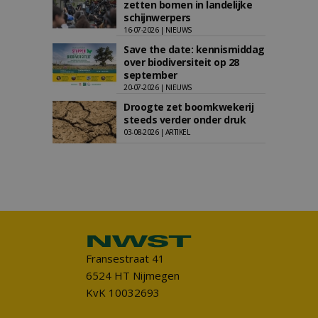
zetten bomen in landelijke
schijnwerpers
16-07-2026 | NIEUWS
Save the date: kennismiddag
over biodiversiteit op 28
september
20-07-2026 | NIEUWS
Droogte zet boomkwekerij
steeds verder onder druk
03-08-2026 | ARTIKEL
Fransestraat 41
6524 HT Nijmegen
KvK 10032693