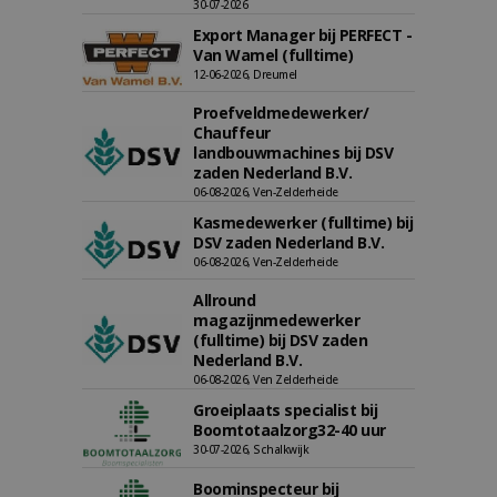
30-07-2026
Export Manager bij PERFECT -
Van Wamel (fulltime)
12-06-2026, Dreumel
Proefveldmedewerker/
Chauffeur
landbouwmachines bij DSV
zaden Nederland B.V.
06-08-2026, Ven-Zelderheide
Kasmedewerker (fulltime) bij
DSV zaden Nederland B.V.
06-08-2026, Ven-Zelderheide
Allround
magazijnmedewerker
(fulltime) bij DSV zaden
Nederland B.V.
06-08-2026, Ven Zelderheide
Groeiplaats specialist bij
Boomtotaalzorg32-40 uur
30-07-2026, Schalkwijk
Boominspecteur bij