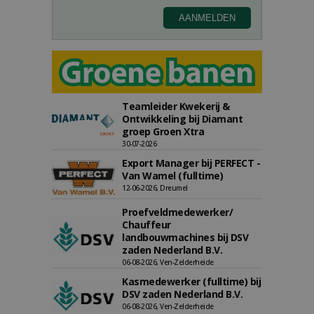
Teamleider Kwekerij &
Ontwikkeling bij Diamant
groep Groen Xtra
30-07-2026
Export Manager bij PERFECT -
Van Wamel (fulltime)
12-06-2026, Dreumel
Proefveldmedewerker/
Chauffeur
landbouwmachines bij DSV
zaden Nederland B.V.
06-08-2026, Ven-Zelderheide
Kasmedewerker (fulltime) bij
DSV zaden Nederland B.V.
06-08-2026, Ven-Zelderheide