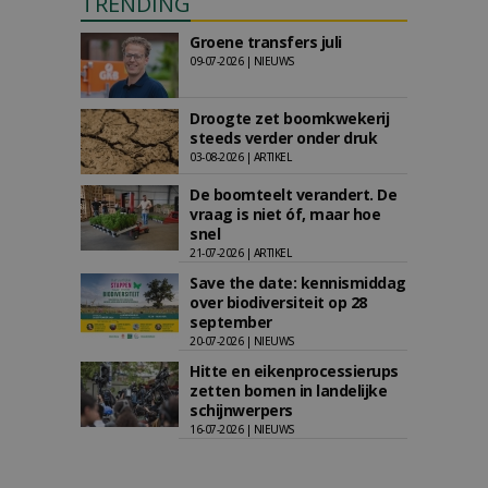
TRENDING
Groene transfers juli
09-07-2026 | NIEUWS
Droogte zet boomkwekerij
steeds verder onder druk
03-08-2026 | ARTIKEL
De boomteelt verandert. De
vraag is niet óf, maar hoe
snel
21-07-2026 | ARTIKEL
Save the date: kennismiddag
over biodiversiteit op 28
september
20-07-2026 | NIEUWS
Hitte en eikenprocessierups
zetten bomen in landelijke
schijnwerpers
16-07-2026 | NIEUWS