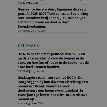
vrijdag 10 juli 2026
Gemeente Amsterdam, Ingenieursbureau
gunt AI 2025-0201 Teeltcontract Beplanting
aan Boomkwekerij Ebben, JUB Holland, Jos
Scholman Groen en Boot & Dart
Boomkwekerijen.
donderdag 25 juni 2026
KNIPSELS
De NOS heeft in het Journaal van 15-07 en
op de site aandacht voor de bomen in de
stad, en hoe (én of) deze in de toekomst de
stad koel kunnen houden.
donderdag 16 juli 2026
Geslaagde studenten van het ROC in Den
Haag krijgen bij hun diploma-uitreiking een
boomcertificaat, waarmee voor
deelnemers een boom wordt geplant. In
twee jaar tijd levert dat ruim 10.800 nieuwe
bomen op.
woensdag 15 juli 2026