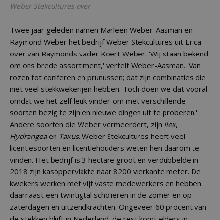
Weber Stekcultures over
Twee jaar geleden namen Marleen Weber-Aasman en
Raymond Weber het bedrijf Weber Stekcultures uit Erica
over van Raymonds vader Koert Weber. 'Wij staan bekend
om ons brede assortiment,' vertelt Weber-Aasman. 'Van
rozen tot coniferen en prunussen; dat zijn combinaties die
niet veel stekkwekerijen hebben. Toch doen we dat vooral
omdat we het zelf leuk vinden om met verschillende
soorten bezig te zijn en nieuwe dingen uit te proberen.'
Andere soorten die Weber vermeerdert, zijn
Ilex
,
Hydrangea
en
Taxus
. Weber Stekcultures heeft veel
licentiesoorten en licentiehouders weten hen daarom te
vinden. Het bedrijf is 3 hectare groot en verdubbelde in
2018 zijn kasoppervlakte naar 8200 vierkante meter. De
kwekers werken met vijf vaste medewerkers en hebben
daarnaast een twintigtal scholieren in de zomer en op
zaterdagen en uitzendkrachten. Ongeveer 60 procent van
de stekken blijft in Nederland, de rest komt elders in