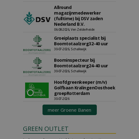
Allround
magazijnmedewerker
(fulltime) bij DSV zaden
Nederland B.V.
06-08-2026, Ven Zelderheide
Groeiplaats specialist bij
Boomtotaalzorg32-40 uur
30-07-2026, Schalkwijk
Boominspecteur bij
Boomtotaalzorg24-40 uur
30-07-2026, Schalkwijk
Hoofdgreenkeeper (m/v)
Golfbaan KralingenOosthoek
groepRotterdam
30-07-2026
meer Groene Banen
GREEN OUTLET