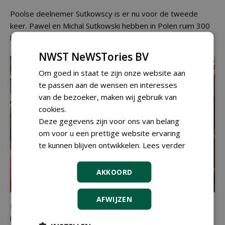
Poolse deelnemer Sutkowscy is er nu voor de tweede
keer. Pawel en Michal Sutkowski hebben in Polen ruim 300
hectare staan!
NWST NeWSTories BV
Om goed in staat te zijn onze website aan
te passen aan de wensen en interesses
van de bezoeker, maken wij gebruik van
cookies.
Deze gegevens zijn voor ons van belang
om voor u een prettige website ervaring
te kunnen blijven ontwikkelen.
Lees verder
AKKOORD
AFWIJZEN
Daan van Os van
DvO Engineering
spreekt veel zeer
interessante bezoekers: 'Ik mag niet klagen!'