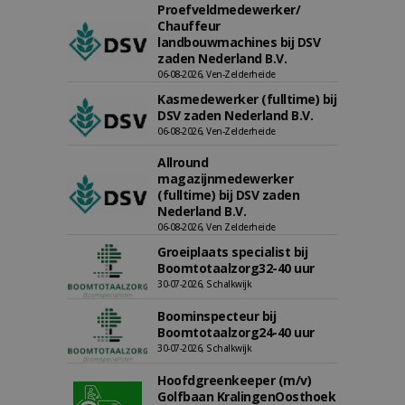
Proefveldmedewerker/
Chauffeur
landbouwmachines bij DSV
zaden Nederland B.V.
06-08-2026, Ven-Zelderheide
Kasmedewerker (fulltime) bij
DSV zaden Nederland B.V.
06-08-2026, Ven-Zelderheide
Allround
magazijnmedewerker
(fulltime) bij DSV zaden
Nederland B.V.
06-08-2026, Ven Zelderheide
Groeiplaats specialist bij
Boomtotaalzorg32-40 uur
30-07-2026, Schalkwijk
Boominspecteur bij
Boomtotaalzorg24-40 uur
30-07-2026, Schalkwijk
Hoofdgreenkeeper (m/v)
Golfbaan KralingenOosthoek