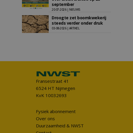
september
20-07-2026 | NIEUWS
Droogte zet boomkwekerij
steeds verder onder druk
03-08-2026 | ARTIKEL
Fransestraat 41
6524 HT Nijmegen
KvK 10032693
Fysiek abonnement
Over ons
Duurzaamheid & NWST
Contact