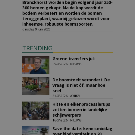
Bronckhorst worden begin volgend jaar 250-
300 bomen gekapt. Na de kap wordt de
bodem verbetert en worden de bomen
teruggeplant, waarbij gekozen wordt voor
inheemse, robuuste boomsoorten.
dinsdag 9 juni 2026
TRENDING
Groene transfers juli
09-07-2026 | NIEUWS
De boomteelt verandert. De
vraag is niet óf, maar hoe
snel
21-07-2026 | ARTIKEL
Hitte en eikenprocessierups
zetten bomen in landelijke
schijnwerpers
16-07-2026 | NIEUWS
Save the date: kennismiddag
over biodiversiteit op 28