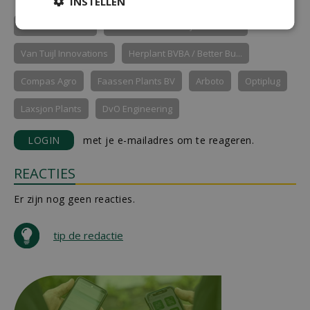
INSTELLEN
GrootGroenPlus
Vormboomkwekerij Ruud van...
Van Tuijl Innovations
Herplant BVBA / Better Bu...
Compas Agro
Faassen Plants BV
Arboto
Optiplug
Laxsjon Plants
DvO Engineering
LOGIN
met je e-mailadres om te reageren.
REACTIES
Er zijn nog geen reacties.
tip de redactie