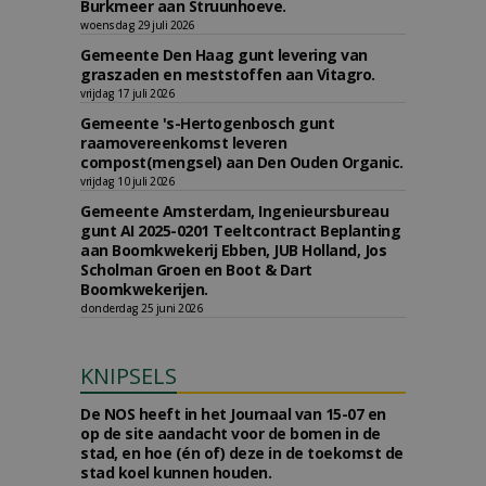
Burkmeer aan Struunhoeve.
woensdag 29 juli 2026
Gemeente Den Haag gunt levering van
graszaden en meststoffen aan Vitagro.
vrijdag 17 juli 2026
Gemeente 's-Hertogenbosch gunt
raamovereenkomst leveren
compost(mengsel) aan Den Ouden Organic.
vrijdag 10 juli 2026
Gemeente Amsterdam, Ingenieursbureau
gunt AI 2025-0201 Teeltcontract Beplanting
aan Boomkwekerij Ebben, JUB Holland, Jos
Scholman Groen en Boot & Dart
Boomkwekerijen.
donderdag 25 juni 2026
KNIPSELS
De NOS heeft in het Journaal van 15-07 en
op de site aandacht voor de bomen in de
stad, en hoe (én of) deze in de toekomst de
stad koel kunnen houden.