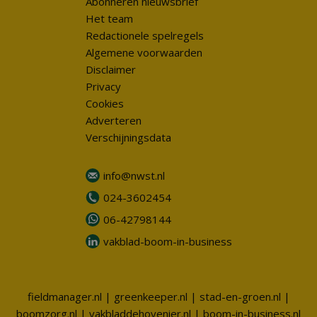
Abonneren nieuwsbrief
Het team
Redactionele spelregels
Algemene voorwaarden
Disclaimer
Privacy
Cookies
Adverteren
Verschijningsdata
info@nwst.nl
024-3602454
06-42798144
vakblad-boom-in-business
fieldmanager.nl
|
greenkeeper.nl
|
stad-en-groen.nl
|
boomzorg.nl
|
vakbladdehovenier.nl
|
boom-in-business.nl