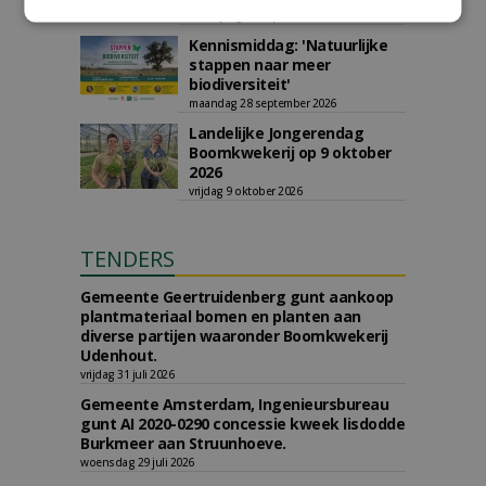
woensdag 9 september 2026
t/m vrijdag 18 september 2026
Kennismiddag: 'Natuurlijke
stappen naar meer
biodiversiteit'
maandag 28 september 2026
Landelijke Jongerendag
Boomkwekerij op 9 oktober
2026
vrijdag 9 oktober 2026
TENDERS
Gemeente Geertruidenberg gunt aankoop
plantmateriaal bomen en planten aan
diverse partijen waaronder Boomkwekerij
Udenhout.
vrijdag 31 juli 2026
Gemeente Amsterdam, Ingenieursbureau
gunt AI 2020-0290 concessie kweek lisdodde
Burkmeer aan Struunhoeve.
woensdag 29 juli 2026