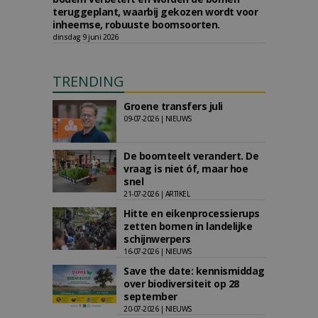
teruggeplant, waarbij gekozen wordt voor
inheemse, robuuste boomsoorten.
dinsdag 9 juni 2026
TRENDING
Groene transfers juli
09-07-2026 | NIEUWS
De boomteelt verandert. De
vraag is niet óf, maar hoe
snel
21-07-2026 | ARTIKEL
Hitte en eikenprocessierups
zetten bomen in landelijke
schijnwerpers
16-07-2026 | NIEUWS
Save the date: kennismiddag
over biodiversiteit op 28
september
20-07-2026 | NIEUWS