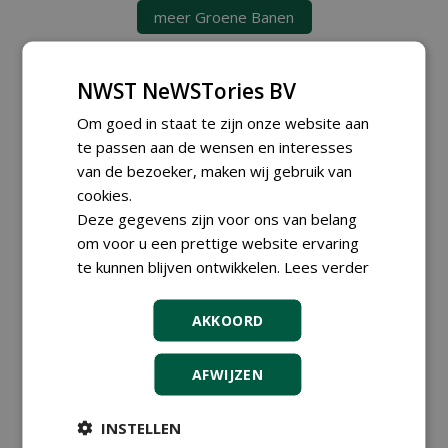
meer Groene Banen
GREEN OUTLET
NWST NeWSTories BV
Iedereen kan gratis kleine advertenties
Om goed in staat te zijn onze website aan
plaatsen via zijn eigen account.
te passen aan de wensen en interesses
Plaats een gratis advertentie
van de bezoeker, maken wij gebruik van
cookies.
Deze gegevens zijn voor ons van belang
AGENDA
om voor u een prettige website ervaring
Vakdag 'All About Annuals'
te kunnen blijven ontwikkelen.
Lees verder
zet eenjarige planten
centraal in Appeltern
donderdag 27 augustus 2026
AKKOORD
DCM Innovation Expo op 1 en
2 september 2026
AFWIJZEN
dinsdag 1 september 2026
t/m woensdag 2 september 2026
Data Innovatiedagen
INSTELLEN
Boomkwekerij bekend