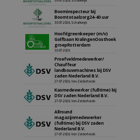
30-07-2026, Schalkwijk
Boominspecteur bij
Boomtotaalzorg24-40 uur
30-07-2026, Schalkwijk
Hoofdgreenkeeper (m/v)
Golfbaan KralingenOosthoek
groepRotterdam
30-07-2026
Proefveldmedewerker/
Chauffeur
landbouwmachines bij DSV
zaden Nederland B.V.
27-07-2026, Ven-Zelderheide
Kasmedewerker (fulltime) bij
DSV zaden Nederland B.V.
27-07-2026, Ven-Zelderheide
Allround
magazijnmedewerker
(fulltime) bij DSV zaden
Nederland B.V.
27-07-2026, Ven Zelderheide