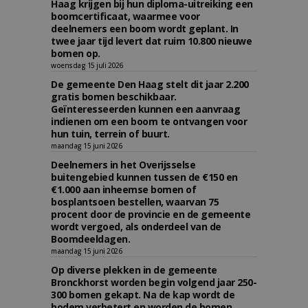
Haag krijgen bij hun diploma-uitreiking een
boomcertificaat, waarmee voor
deelnemers een boom wordt geplant. In
twee jaar tijd levert dat ruim 10.800 nieuwe
bomen op.
woensdag 15 juli 2026
De gemeente Den Haag stelt dit jaar 2.200
gratis bomen beschikbaar.
Geïnteresseerden kunnen een aanvraag
indienen om een boom te ontvangen voor
hun tuin, terrein of buurt.
maandag 15 juni 2026
Deelnemers in het Overijsselse
buitengebied kunnen tussen de €150 en
€1.000 aan inheemse bomen of
bosplantsoen bestellen, waarvan 75
procent door de provincie en de gemeente
wordt vergoed, als onderdeel van de
Boomdeeldagen.
maandag 15 juni 2026
Op diverse plekken in de gemeente
Bronckhorst worden begin volgend jaar 250-
300 bomen gekapt. Na de kap wordt de
bodem verbetert en worden de bomen