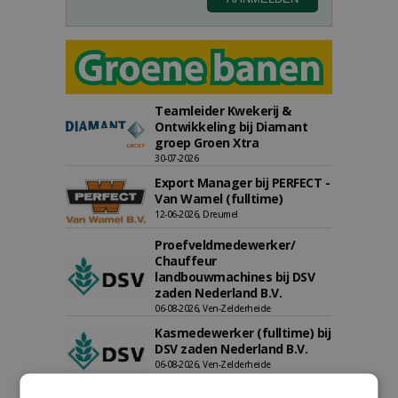
Teamleider Kwekerij &
Ontwikkeling bij Diamant
groep Groen Xtra
30-07-2026
Export Manager bij PERFECT -
Van Wamel (fulltime)
12-06-2026, Dreumel
Proefveldmedewerker/
Chauffeur
landbouwmachines bij DSV
zaden Nederland B.V.
06-08-2026, Ven-Zelderheide
Kasmedewerker (fulltime) bij
DSV zaden Nederland B.V.
06-08-2026, Ven-Zelderheide
Allround