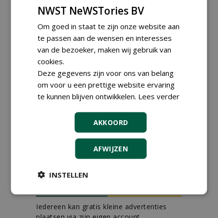
magazijnmedewerker
NWST NeWSTories BV
(fulltime) bij DSV zaden
Nederland B.V.
Om goed in staat te zijn onze website aan
06-08-2026, Ven Zelderheide
te passen aan de wensen en interesses
Groeiplaats specialist bij
van de bezoeker, maken wij gebruik van
Boomtotaalzorg32-40 uur
cookies.
30-07-2026, Schalkwijk
Deze gegevens zijn voor ons van belang
Boominspecteur bij
om voor u een prettige website ervaring
Boomtotaalzorg24-40 uur
te kunnen blijven ontwikkelen.
Lees verder
30-07-2026, Schalkwijk
Hoofdgreenkeeper (m/v)
AKKOORD
Golfbaan KralingenOosthoek
groepRotterdam
30-07-2026
AFWIJZEN
meer Groene Banen
INSTELLEN
GREEN OUTLET
Iedereen kan gratis kleine advertenties
plaatsen via zijn eigen account.