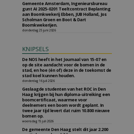
Gemeente Amsterdam, Ingenieursbureau
gunt AI 2025-0201 Teeltcontract Beplanting
aan Boomkwekerij Ebben, JUB Holland, Jos
Scholman Groen en Boot & Dart
Boomkwekerijen.
donderdag 25 juni 2026
KNIPSELS
De NOS heeft in het Journaal van 15-07 en
op de site aandacht voor de bomen in de
stad, en hoe (én of) deze in de toekomst de
stad koel kunnen houden.
donderdag 16 juli 2026
Geslaagde studenten van het ROC in Den
Haag krijgen bij hun diploma-uitreiking een
boomcertificaat, waarmee voor
deelnemers een boom wordt geplant. In
twee jaar tijd levert dat ruim 10.800 nieuwe
bomen op.
woensdag 15 juli 2026
De gemeente Den Haag stelt dit jaar 2.200