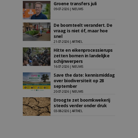
Groene transfers juli
09-07-2026 | NIEUWS
De boomteelt verandert. De
vraag is niet óf, maar hoe
snel
21-07-2026 | ARTIKEL
Hitte en eikenprocessierups
zetten bomen in landelijke
schijnwerpers
16-07-2026 | NIEUWS
Save the date: kennismiddag
over biodiversiteit op 28
september
20-07-2026 | NIEUWS
Droogte zet boomkwekerij
steeds verder onder druk
03-08-2026 | ARTIKEL