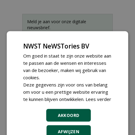
Meld je aan voor onze digitale
nieuwsbrief.
NWST NeWSTories BV
Om goed in staat te zijn onze website aan
te passen aan de wensen en interesses
van de bezoeker, maken wij gebruik van
cookies.
Deze gegevens zijn voor ons van belang
om voor u een prettige website ervaring
te kunnen blijven ontwikkelen.
Lees verder
AKKOORD
Teamleider Kwekerij &
Ontwikkeling bij Diamant
groep Groen Xtra
AFWIJZEN
30-07-2026