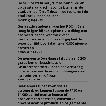
De NOS heeft in het Journaal van 15-07 en
op de site aandacht voor de bomen in de
stad, en hoe (én of) deze in de toekomst de
stad koel kunnen houden.
donderdag 16 juli 2026
Geslaagde studenten van het ROC in Den
Haag krijgen bij hun diploma-uitreiking een
boomcertificaat, waarmee voor
deelnemers een boom wordt geplant. In
twee jaar tijd levert dat ruim 10.800 nieuwe
bomen op.
woensdag 15 juli 2026
De gemeente Den Haag stelt dit jaar 2.200
gratis bomen beschikbaar.
Geïnteresseerden kunnen een aanvraag
indienen om een boom te ontvangen voor
hun tuin, terrein of buurt.
maandag 15 juni 2026
Deelnemers in het Overijsselse
buitengebied kunnen tussen de €150 en
€1.000 aan inheemse bomen of
bosplantsoen bestellen, waarvan 75
procent door de provincie en de gemeente