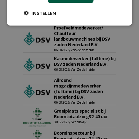
Export Manager bij PERFECT -
Van Wamel (fulltime)
INSTELLEN
12-06-2026, Dreumel
Proefveldmedewerker/
Chauffeur
landbouwmachines bij DSV
zaden Nederland B.V.
06-08-2026, Ven-Zelderheide
Kasmedewerker (fulltime) bij
DSV zaden Nederland B.V.
06-08-2026, Ven-Zelderheide
Allround
magazijnmedewerker
(fulltime) bij DSV zaden
Nederland B.V.
06-08-2026, Ven Zelderheide
Groeiplaats specialist bij
Boomtotaalzorg32-40 uur
30-07-2026, Schalkwijk
Boominspecteur bij
Boomtotaalzorg24-40 uur