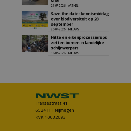
snel
21-07-2026 | ARTIKEL
Save the date: kennismiddag
over biodiversiteit op 28
september
20-07-2026 | NIEUWS
Hitte en eikenprocessierups
zetten bomen in landelijke
schijnwerpers
16-07-2026 | NIEUWS
Fransestraat 41
6524 HT Nijmegen
KvK 10032693