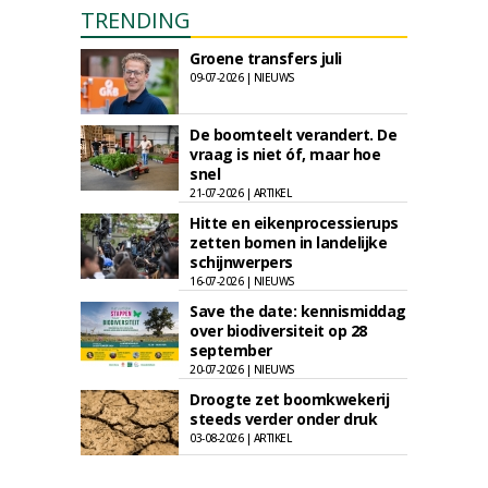
TRENDING
Groene transfers juli
09-07-2026 | NIEUWS
De boomteelt verandert. De
vraag is niet óf, maar hoe
snel
21-07-2026 | ARTIKEL
Hitte en eikenprocessierups
zetten bomen in landelijke
schijnwerpers
16-07-2026 | NIEUWS
Save the date: kennismiddag
over biodiversiteit op 28
september
20-07-2026 | NIEUWS
Droogte zet boomkwekerij
steeds verder onder druk
03-08-2026 | ARTIKEL