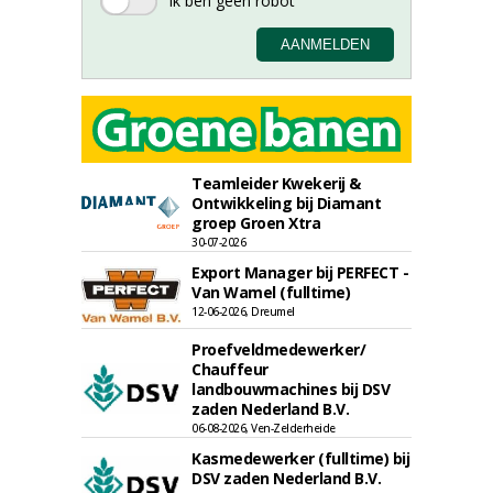
Teamleider Kwekerij &
Ontwikkeling bij Diamant
groep Groen Xtra
30-07-2026
Export Manager bij PERFECT -
Van Wamel (fulltime)
12-06-2026, Dreumel
Proefveldmedewerker/
Chauffeur
landbouwmachines bij DSV
zaden Nederland B.V.
06-08-2026, Ven-Zelderheide
Kasmedewerker (fulltime) bij
DSV zaden Nederland B.V.