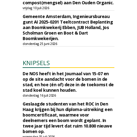
compost(mengsel) aan Den Ouden Organic.
vrijdag 10 juli 2026
Gemeente Amsterdam, Ingenieursbureau
gunt AI 2025-0201 Teeltcontract Beplanting
aan Boomkwekerij Ebben, JUB Holland, Jos
Scholman Groen en Boot & Dart
Boomkwekerijen.
donderdag 25 juni 2026
KNIPSELS
De NOS heeft in het Journaal van 15-07 en
op de site aandacht voor de bomen in de
stad, en hoe (én of) deze in de toekomst de
stad koel kunnen houden.
donderdag 16 juli 2026
Geslaagde studenten van het ROC in Den
Haag krijgen bij hun diploma-uitreiking een
boomcertificaat, waarmee voor
deelnemers een boom wordt geplant. In
twee jaar tijd levert dat ruim 10.800 nieuwe
bomen op.
woensdag 15 juli 2026