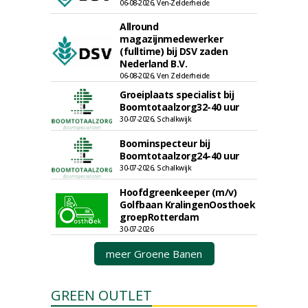
06-08-2026, Ven-Zelderheide
Allround
magazijnmedewerker
(fulltime) bij DSV zaden
Nederland B.V.
06-08-2026, Ven Zelderheide
Groeiplaats specialist bij
Boomtotaalzorg32-40 uur
30-07-2026, Schalkwijk
Boominspecteur bij
Boomtotaalzorg24-40 uur
30-07-2026, Schalkwijk
Hoofdgreenkeeper (m/v)
Golfbaan KralingenOosthoek
groepRotterdam
30-07-2026
meer Groene Banen
GREEN OUTLET