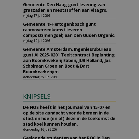
Gemeente Den Haag gunt levering van
graszaden en meststoffen aan Vitagro.
vrijdag 17 juli 2026
Gemeente 's-Hertogenbosch gunt
raamovereenkomst leveren
compost(mengsel) aan Den Ouden Organic.
vrijdag 10 juli 2026
Gemeente Amsterdam, Ingenieursbureau
gunt AI 2025-0201 Teeltcontract Beplanting
aan Boomkwekerij Ebben, JUB Holland, Jos
Scholman Groen en Boot & Dart
Boomkwekerijen.
donderdag 25 juni 2026
KNIPSELS
De NOS heeft in het Journaal van 15-07 en
op de site aandacht voor de bomen in de
stad, en hoe (én of) deze in de toekomst de
stad koel kunnen houden.
donderdag 16 juli 2026
Geslaagde studenten van het ROC in Den