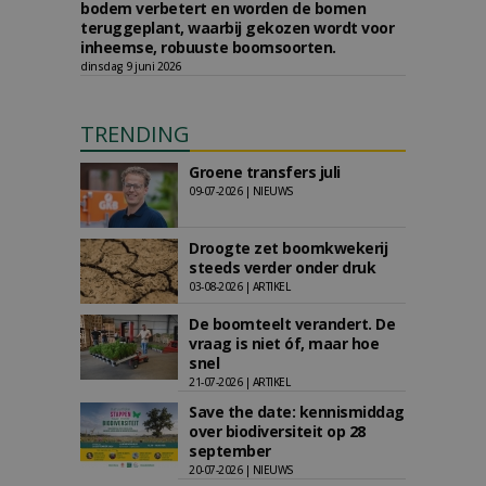
bodem verbetert en worden de bomen
teruggeplant, waarbij gekozen wordt voor
inheemse, robuuste boomsoorten.
dinsdag 9 juni 2026
TRENDING
Groene transfers juli
09-07-2026 | NIEUWS
Droogte zet boomkwekerij
steeds verder onder druk
03-08-2026 | ARTIKEL
De boomteelt verandert. De
vraag is niet óf, maar hoe
snel
21-07-2026 | ARTIKEL
Save the date: kennismiddag
over biodiversiteit op 28
september
20-07-2026 | NIEUWS