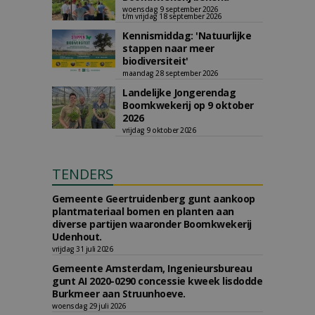
woensdag 9 september 2026
t/m vrijdag 18 september 2026
Kennismiddag: 'Natuurlijke
stappen naar meer
biodiversiteit'
maandag 28 september 2026
Landelijke Jongerendag
Boomkwekerij op 9 oktober
2026
vrijdag 9 oktober 2026
TENDERS
Gemeente Geertruidenberg gunt aankoop
plantmateriaal bomen en planten aan
diverse partijen waaronder Boomkwekerij
Udenhout.
vrijdag 31 juli 2026
Gemeente Amsterdam, Ingenieursbureau
gunt AI 2020-0290 concessie kweek lisdodde
Burkmeer aan Struunhoeve.
woensdag 29 juli 2026