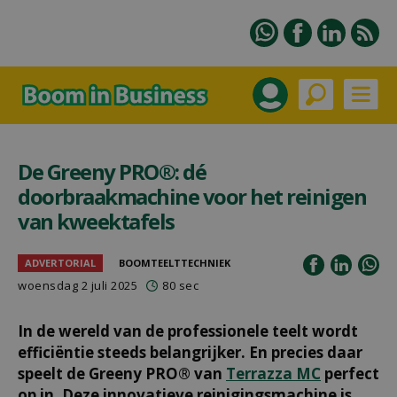
De Greeny PRO®: dé
doorbraakmachine voor het reinigen
van kweektafels
ADVERTORIAL
BOOMTEELTTECHNIEK
woensdag 2 juli 2025
80 sec
In de wereld van de professionele teelt wordt
efficiëntie steeds belangrijker. En precies daar
speelt de Greeny PRO® van
Terrazza MC
perfect
op in. Deze innovatieve reinigingsmachine is