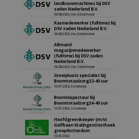
landbouwmachines bij DSV
zaden Nederland B.V.
06-08-2026, Ven-Zelderheide
Kasmedewerker (fulltime) bij
DSV zaden Nederland B.V.
06-08-2026, Ven-Zelderheide
Allround
magazijnmedewerker
(fulltime) bij DSV zaden
Nederland B.V.
06-08-2026, Ven Zelderheide
Groeiplaats specialist bij
Boomtotaalzorg32-40 uur
30-07-2026, Schalkwijk
Boominspecteur bij
Boomtotaalzorg24-40 uur
30-07-2026, Schalkwijk
Hoofdgreenkeeper (m/v)
Golfbaan KralingenOosthoek
groepRotterdam
30-07-2026