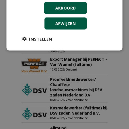
AKKOORD
AFWIJZEN
Teamleider Kwekerij &
INSTELLEN
Ontwikkeling bij Diamant
groep Groen Xtra
30-07-2026
Export Manager bij PERFECT -
Van Wamel (fulltime)
12-06-2026, Dreumel
Proefveldmedewerker/
Chauffeur
landbouwmachines bij DSV
zaden Nederland B.V.
06-08-2026, Ven-Zelderheide
Kasmedewerker (fulltime) bij
DSV zaden Nederland B.V.
06-08-2026, Ven-Zelderheide
Allround