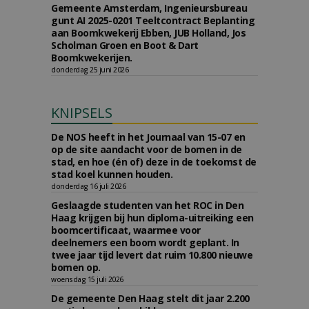
Gemeente Amsterdam, Ingenieursbureau
gunt AI 2025-0201 Teeltcontract Beplanting
aan Boomkwekerij Ebben, JUB Holland, Jos
Scholman Groen en Boot & Dart
Boomkwekerijen.
donderdag 25 juni 2026
KNIPSELS
De NOS heeft in het Journaal van 15-07 en
op de site aandacht voor de bomen in de
stad, en hoe (én of) deze in de toekomst de
stad koel kunnen houden.
donderdag 16 juli 2026
Geslaagde studenten van het ROC in Den
Haag krijgen bij hun diploma-uitreiking een
boomcertificaat, waarmee voor
deelnemers een boom wordt geplant. In
twee jaar tijd levert dat ruim 10.800 nieuwe
bomen op.
woensdag 15 juli 2026
De gemeente Den Haag stelt dit jaar 2.200