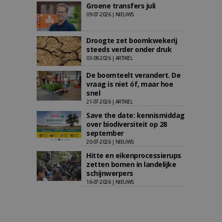
Groene transfers juli
09-07-2026 | NIEUWS
Droogte zet boomkwekerij
steeds verder onder druk
03-08-2026 | ARTIKEL
De boomteelt verandert. De
vraag is niet óf, maar hoe
snel
21-07-2026 | ARTIKEL
Save the date: kennismiddag
over biodiversiteit op 28
september
20-07-2026 | NIEUWS
Hitte en eikenprocessierups
zetten bomen in landelijke
schijnwerpers
16-07-2026 | NIEUWS