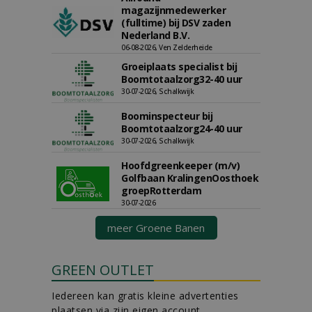
magazijnmedewerker
(fulltime) bij DSV zaden
Nederland B.V.
06-08-2026, Ven Zelderheide
Groeiplaats specialist bij
Boomtotaalzorg32-40 uur
30-07-2026, Schalkwijk
Boominspecteur bij
Boomtotaalzorg24-40 uur
30-07-2026, Schalkwijk
Hoofdgreenkeeper (m/v)
Golfbaan KralingenOosthoek
groepRotterdam
30-07-2026
meer Groene Banen
GREEN OUTLET
Iedereen kan gratis kleine advertenties
plaatsen via zijn eigen account.