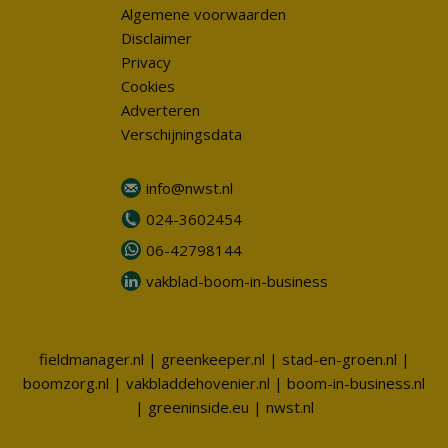
Algemene voorwaarden
Disclaimer
Privacy
Cookies
Adverteren
Verschijningsdata
info@nwst.nl
024-3602454
06-42798144
vakblad-boom-in-business
fieldmanager.nl
|
greenkeeper.nl
|
stad-en-groen.nl
|
boomzorg.nl
|
vakbladdehovenier.nl
|
boom-in-business.nl
|
greeninside.eu
|
nwst.nl