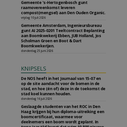
Gemeente 's-Hertogenbosch gunt
raamovereenkomst leveren
compost(mengsel) aan Den Ouden Organic.
vrijdag 10 juli 2026
Gemeente Amsterdam, Ingenieursbureau
gunt AI 2025-0201 Teeltcontract Beplanting
aan Boomkwekerij Ebben, JUB Holland, Jos
Scholman Groen en Boot & Dart
Boomkwekerijen.
donderdag 25 juni 2026
KNIPSELS
De NOS heeft in het Journaal van 15-07 en
op de site aandacht voor de bomen in de
stad, en hoe (én of) deze in de toekomst de
stad koel kunnen houden.
donderdag 16 juli 2026
Geslaagde studenten van het ROC in Den
Haag krijgen bij hun diploma-uitreiking een
boomcertificaat, waarmee voor
deelnemers een boom wordt geplant. In
twee jaar tijd levert dat ruim 10.800 nieuwe