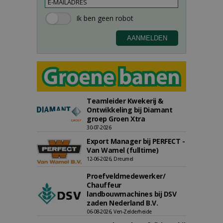
Teamleider Kwekerij &
Ontwikkeling bij Diamant
groep Groen Xtra
30-07-2026
Export Manager bij PERFECT -
Van Wamel (fulltime)
12-06-2026, Dreumel
Proefveldmedewerker/
Chauffeur
landbouwmachines bij DSV
zaden Nederland B.V.
06-08-2026, Ven-Zelderheide