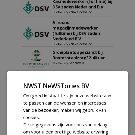
Kasmedewerker (fulltime) bij
DSV zaden Nederland B.V.
06-08-2026, Ven-Zelderheide
Allround
magazijnmedewerker
(fulltime) bij DSV zaden
Nederland B.V.
06-08-2026, Ven Zelderheide
Groeiplaats specialist bij
Boomtotaalzorg32-40 uur
30-07-2026, Schalkwijk
Boominspecteur bij
Boomtotaalzorg24-40 uur
NWST NeWSTories BV
30-07-2026, Schalkwijk
Om goed in staat te zijn onze website aan
Hoofdgreenkeeper (m/v)
Golfbaan KralingenOosthoek
te passen aan de wensen en interesses
groepRotterdam
van de bezoeker, maken wij gebruik van
30-07-2026
cookies.
meer Groene Banen
Deze gegevens zijn voor ons van belang
om voor u een prettige website ervaring