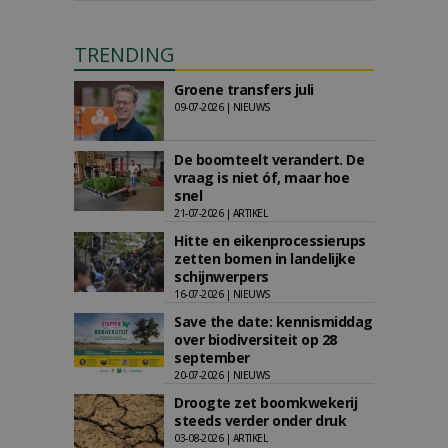
TRENDING
Groene transfers juli
09-07-2026 | NIEUWS
De boomteelt verandert. De
vraag is niet óf, maar hoe
snel
21-07-2026 | ARTIKEL
Hitte en eikenprocessierups
zetten bomen in landelijke
schijnwerpers
16-07-2026 | NIEUWS
Save the date: kennismiddag
over biodiversiteit op 28
september
20-07-2026 | NIEUWS
Droogte zet boomkwekerij
steeds verder onder druk
03-08-2026 | ARTIKEL