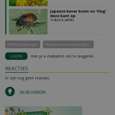
Japanse kever komt nu 'Vlug'
deze kant op
15-08-2018 | ARTIKEL
NVWA Wageningen
Naktuinbouw Hoofdvestigin...
LOGIN
met je e-mailadres om te reageren.
REACTIES
Er zijn nog geen reacties.
tip de redactie