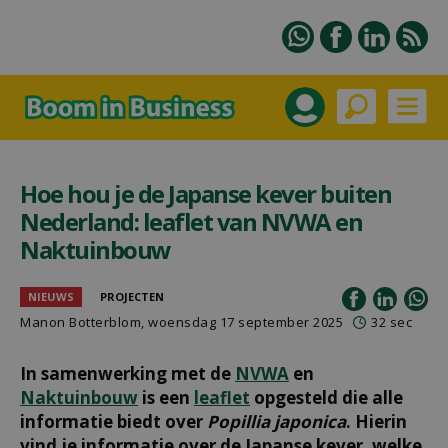
Hoe hou je de Japanse kever buiten
Nederland: leaflet van NVWA en
Naktuinbouw
NIEUWS
PROJECTEN
Manon Botterblom
, woensdag 17 september 2025
32 sec
In samenwerking met de
NVWA
en
Naktuinbouw
is een
leaflet
opgesteld die alle
informatie biedt over
Popillia japonica
. Hierin
vind je informatie over de Japanse kever, welke