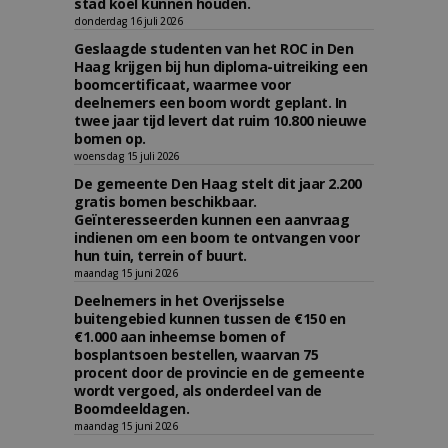
stad koel kunnen houden.
donderdag 16 juli 2026
Geslaagde studenten van het ROC in Den
Haag krijgen bij hun diploma-uitreiking een
boomcertificaat, waarmee voor
deelnemers een boom wordt geplant. In
twee jaar tijd levert dat ruim 10.800 nieuwe
bomen op.
woensdag 15 juli 2026
De gemeente Den Haag stelt dit jaar 2.200
gratis bomen beschikbaar.
Geïnteresseerden kunnen een aanvraag
indienen om een boom te ontvangen voor
hun tuin, terrein of buurt.
maandag 15 juni 2026
Deelnemers in het Overijsselse
buitengebied kunnen tussen de €150 en
€1.000 aan inheemse bomen of
bosplantsoen bestellen, waarvan 75
procent door de provincie en de gemeente
wordt vergoed, als onderdeel van de
Boomdeeldagen.
maandag 15 juni 2026