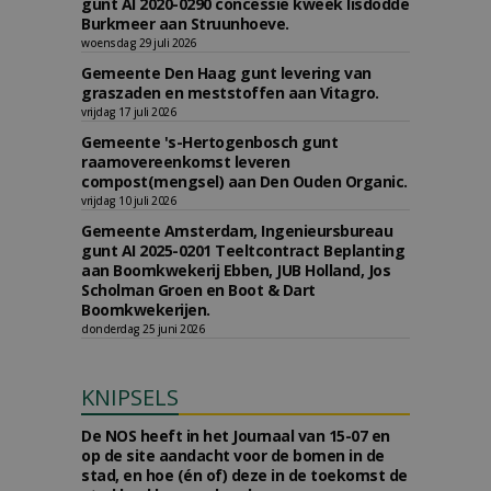
gunt AI 2020-0290 concessie kweek lisdodde
Burkmeer aan Struunhoeve.
woensdag 29 juli 2026
Gemeente Den Haag gunt levering van
graszaden en meststoffen aan Vitagro.
vrijdag 17 juli 2026
Gemeente 's-Hertogenbosch gunt
raamovereenkomst leveren
compost(mengsel) aan Den Ouden Organic.
vrijdag 10 juli 2026
Gemeente Amsterdam, Ingenieursbureau
gunt AI 2025-0201 Teeltcontract Beplanting
aan Boomkwekerij Ebben, JUB Holland, Jos
Scholman Groen en Boot & Dart
Boomkwekerijen.
donderdag 25 juni 2026
KNIPSELS
De NOS heeft in het Journaal van 15-07 en
op de site aandacht voor de bomen in de
stad, en hoe (én of) deze in de toekomst de