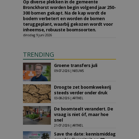
Op diverse plekken in de gemeente
Bronckhorst worden begin volgend jaar 250-
300 bomen gekapt. Na de kap wordt de
bodem verbetert en worden de bomen
teruggeplant, waarbij gekozen wordt voor
inheemse, robuuste boomsoorten.
dinsdag 9 juni 2026
TRENDING
Groene transfers juli
09-07-2026 | NIEUWS
Droogte zet boomkwekerij
steeds verder onder druk
03-08-2026 | ARTIKEL
De boomteelt verandert. De
vraag is niet óf, maar hoe
snel
21-07-2026 | ARTIKEL
Save the date: kennismiddag