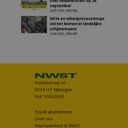
over biodiversiteit op 28
september
20-07-2026 | NIEUWS
Hitte en eikenprocessierups
zetten bomen in landelijke
schijnwerpers
16-07-2026 | NIEUWS
Fransestraat 41
6524 HT Nijmegen
KvK 10032693
Fysiek abonnement
Over ons
Duurzaamheid & NWST