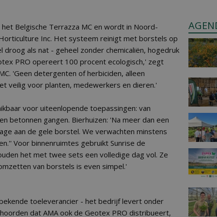
AGEN
 het Belgische Terrazza MC en wordt in Noord-
orticulture Inc. Het systeem reinigt met borstels op
l droog als nat - geheel zonder chemicaliën, hogedruk
otex PRO opereert 100 procent ecologisch,' zegt
. 'Geen detergenten of herbiciden, alleen
t veilig voor planten, medewerkers en dieren.'
chikbaar voor uiteenlopende toepassingen: van
g en betonnen gangen. Bierhuizen: 'Na meer dan een
ijtage aan de gele borstel. We verwachten minstens
en.'' Voor binnenruimtes gebruikt Sunrise de
 houden het met twee sets een volledige dag vol. Ze
omzetten van borstels is even simpel.'
ekende toeleverancier - het bedrijf levert onder
 hoorden dat AMA ook de Geotex PRO distribueert,