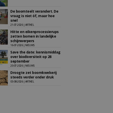
De boomteelt verandert. De
vraag is niet óf, maar hoe
snel
21-07-2026 | ARTIKEL
Hitte en eikenprocessierups
zetten bomen in landelijke
schijnwerpers
16-07-2026 | NIEUWS
Save the date: kennismiddag
over biodiversiteit op 28
september
20-07-2026 | NIEUWS
Droogte zet boomkwekerij
steeds verder onder druk
03-08-2026 | ARTIKEL