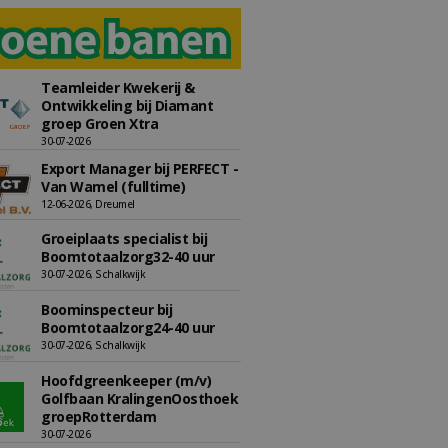
Teamleider Kwekerij &
Ontwikkeling bij Diamant
groep Groen Xtra
30-07-2026
Export Manager bij PERFECT -
Van Wamel (fulltime)
12-06-2026, Dreumel
Groeiplaats specialist bij
Boomtotaalzorg32-40 uur
30-07-2026, Schalkwijk
Boominspecteur bij
Boomtotaalzorg24-40 uur
30-07-2026, Schalkwijk
Hoofdgreenkeeper (m/v)
Golfbaan KralingenOosthoek
groepRotterdam
30-07-2026