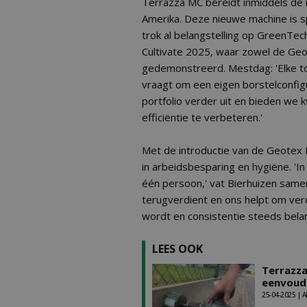
Terrazza MC bereidt inmiddels de 
Amerika. Deze nieuwe machine is sp
trok al belangstelling op GreenTech
Cultivate 2025, waar zowel de Ge
gedemonstreerd. Mestdag: 'Elke to
vraagt om een eigen borstelconfi
portfolio verder uit en bieden w
efficiëntie te verbeteren.'
Met de introductie van de Geotex 
in arbeidsbesparing en hygiëne. '
één persoon,' vat Bierhuizen samen.
terugverdient en ons helpt om verd
wordt en consistentie steeds belang
LEES OOK
Terrazza
eenvoudi
25-04-2025 | 