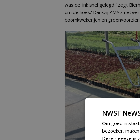
was de link snel gelegd,' zegt Bier
om de hoek.' Dankzij AMA's netwer
boomkwekerijen en groenvoorzieni
NWST NeWS
Om goed in staat
bezoeker, maken w
Deze gegevens zi