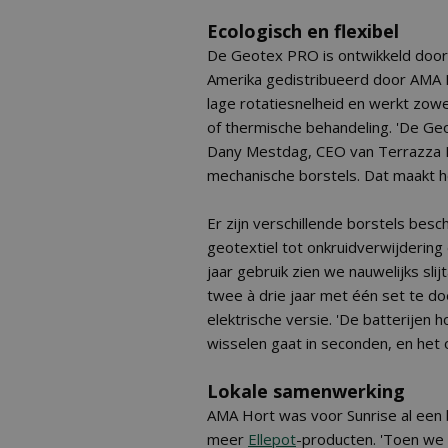
Ecologisch en flexibel
De Geotex PRO is ontwikkeld door
Amerika gedistribueerd door AMA H
lage rotatiesnelheid en werkt zowe
of thermische behandeling. 'De Ge
Dany Mestdag, CEO van Terrazza MC
mechanische borstels. Dat maakt he
Er zijn verschillende borstels bes
geotextiel tot onkruidverwijderin
jaar gebruik zien we nauwelijks sl
twee à drie jaar met één set te do
elektrische versie. 'De batterijen
wisselen gaat in seconden, en het 
Lokale samenwerking
AMA Hort was voor Sunrise al een b
meer
Ellepot
-producten. 'Toen we