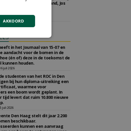
kwekerij Ebben, JUB Holland, Jos
 Groen en Boot & Dart
kerijen.
5 juni 2026
AKKOORD
ELS
eeft in het Journaal van 15-07 en
te aandacht voor de bomen in de
 hoe (én of) deze in de toekomst de
l kunnen houden.
 juli 2026
e studenten van het ROC in Den
jgen bij hun diploma-uitreiking een
tificaat, waarmee voor
rs een boom wordt geplant. In
r tijd levert dat ruim 10.800 nieuwe
p.
 juli 2026
nte Den Haag stelt dit jaar 2.200
omen beschikbaar.
esseerden kunnen een aanvraag