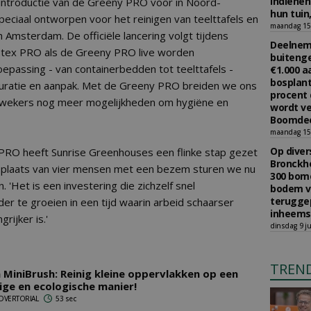
indiene
introductie van de Greeny PRO voor in Noord-
hun tuin,
eciaal ontworpen voor het reinigen van teelttafels en
maandag 15 
 Amsterdam. De officiële lancering volgt tijdens
Deelneme
otex PRO als de Greeny PRO live worden
buitenge
epassing - van containerbedden tot teelttafels -
€1.000 
bosplant
guratie en aanpak. Met de Greeny PRO breiden we ons
procent 
e kwekers nog meer mogelijkheden om hygiëne en
wordt ve
Boomdee
maandag 15 
Op diver
PRO heeft Sunrise Greenhouses een flinke stap gezet
Bronckho
In plaats van vier mensen met een bezem sturen we nu
300 bom
 'Het is een investering die zichzelf snel
bodem v
teruggep
er te groeien in een tijd waarin arbeid schaarser
inheems
rijker is.'
dinsdag 9 ju
TREN
 MiniBrush: Reinig kleine oppervlakken op een
ge en ecologische manier!
ADVERTORIAL
53 sec