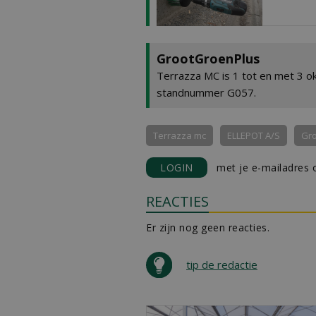
GrootGroenPlus
Terrazza MC is 1 tot en met 3 
standnummer G057.
Terrazza mc
ELLEPOT A/S
Gr
LOGIN
met je e-mailadres o
REACTIES
Er zijn nog geen reacties.
tip de redactie