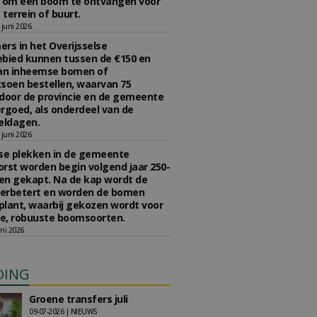
n om een boom te ontvangen voor
 terrein of buurt.
juni 2026
rs in het Overijsselse
bied kunnen tussen de €150 en
aan inheemse bomen of
soen bestellen, waarvan 75
door de provincie en de gemeente
rgoed, als onderdeel van de
ldagen.
juni 2026
se plekken in de gemeente
rst worden begin volgend jaar 250-
en gekapt. Na de kap wordt de
erbetert en worden de bomen
lant, waarbij gekozen wordt voor
e, robuuste boomsoorten.
ni 2026
DING
Groene transfers juli
09-07-2026 | NIEUWS