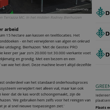
n Terrazza MC. In het midden Rodney Bierhuizen
er arbeid
im 15 hectare aan kassen en teeltlocaties. Het
nddoeken - en het verwijderen van algen en onkruid
inke uitdaging. Bierhuizen: 'Met de Geotex PRO
ie keer per jaar zo'n 20.000 tot 30.000 vierkante voet
gelijkmatig en grondig. Met een bezem en een
f van wie het doet. Deze machine levert altijd dezelfde
ast onderdeel van het standaard onderhoudsproces
GREE
ssysteem verwijdert niet alleen vuil, maar kan ook
ke keer dat de kas wordt schoongemaakt, zijn de
Iedereen
rhuizen. 'We gebruiken hem zelfs voor het reinigen van
plaatsen
t je al snel nieuwe toepassingen ziet.'
Plaats e