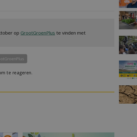
oktober op
GrootGroenPlus
te vinden met
ootGroenPlus
m te reageren.