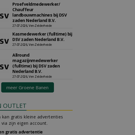
Proefveldmedewerker/
Chauffeur
landbouwmachines bij DSV
zaden Nederland B.V.
27-07-2026, Ven-Zelderheide
Kasmedewerker (fulltime) bij
DSV zaden Nederland B.V.
27-07-2026, Ven-Zelderheide
Allround
magazijnmedewerker
(fulltime) bij DSV zaden
Nederland B.V.
27-07-2026, Ven Zelderheide
meer Groene Banen
N OUTLET
 kan gratis kleine advertenties
 via zijn eigen account.
en gratis advertentie