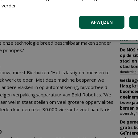
aan Boom
 verder
Scholman
Boomkwe
donderdag 2
AFWIJZEN
 cruciaal: 'We delen dezelfde visie op duurzaamheid
KNIPS
we onze technologie breed beschikbaar maken zonder
De NOS h
 principes.'
op de si
stad, en
k
stad koe
inbouw, merkt Bierhuizen. 'Het is lastig om mensen te
donderdag 16
ysiek werk te doen. Met deze machine besparen we
Geslaagd
Haag kri
p andere vlakken in op automatisering, bijvoorbeeld
boomcer
eigen verpakkingsapparatuur van Bold Robotics. 'We
deelneme
aar wel in staat stellen om veel grotere oppervlaktes
twee jaa
bomen o
eleden kon een teler 30.000 vierkante voet aan. Nu is
woensdag 15
De gemee
gratis b
O
Geïnter