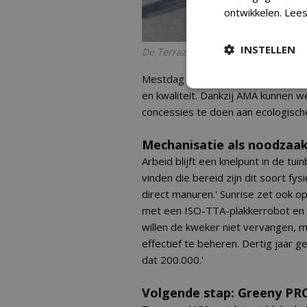
ontwikkelen.
Lees
INSTELLEN
De Terrazza Geotex PRO
Mestdag ziet die samenwerking als
en kwaliteit. Dankzij AMA kunnen 
concessies te doen aan ecologische
Mechanisatie als noodzaa
Arbeid blijft een knelpunt in de tu
vinden die bereid zijn dit soort f
direct manuren.' Sunrise zet ook o
met een ISO-TTA-plakkerrobot en 
willen de kweker niet vervangen, m
effectief te beheren. Dertig jaar g
dat 200.000.'
Volgende stap: Greeny PR