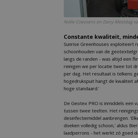
Nolle Coessens en Dany Mestdag va
Constante kwaliteit, mind
Sunrise Greenhouses exploiteert ru
schoonhouden van de geotextielgro
langs de randen - was altijd een fl
reinigen we per locatie twee tot dr
per dag. Het resultaat is telkens 
hogedrukspuit hangt de kwaliteit a
hoge standaard.'
De Geotex PRO is inmiddels een v
tussen twee teelten. Het reiniging
desinfectiemiddel aanbrengen. 'El
doeken volledig schoon,' aldus Bie
laadperrons - het werkt zó goed da