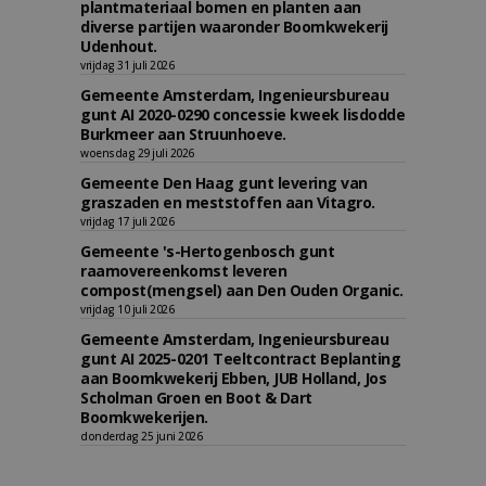
plantmateriaal bomen en planten aan
diverse partijen waaronder Boomkwekerij
Udenhout.
vrijdag 31 juli 2026
Gemeente Amsterdam, Ingenieursbureau
gunt AI 2020-0290 concessie kweek lisdodde
Burkmeer aan Struunhoeve.
woensdag 29 juli 2026
Gemeente Den Haag gunt levering van
graszaden en meststoffen aan Vitagro.
vrijdag 17 juli 2026
Gemeente 's-Hertogenbosch gunt
raamovereenkomst leveren
compost(mengsel) aan Den Ouden Organic.
vrijdag 10 juli 2026
Gemeente Amsterdam, Ingenieursbureau
gunt AI 2025-0201 Teeltcontract Beplanting
aan Boomkwekerij Ebben, JUB Holland, Jos
Scholman Groen en Boot & Dart
Boomkwekerijen.
donderdag 25 juni 2026