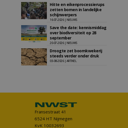
Hitte en eikenprocessierups
zetten bomen in landelijke
schijnwerpers
16-07-2026 | NIEUWS
Save the date: kennismiddag
over biodiversiteit op 28
september
20-07-2026 | NIEUWS
Droogte zet boomkwekerij
steeds verder onder druk
03-08-2026 | ARTIKEL
Fransestraat 41
6524 HT Nijmegen
KvK 10032693