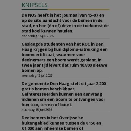
KNIPSELS
De NOS heeft in het Journaal van 15-07 en
op de site aandacht voor de bomen in de
stad, en hoe (én of) deze in de toekomst de
stad koel kunnen houden.
donderdag 16 juli 2026
Geslaagde studenten van het ROC in Den
Haag krijgen bij hun diploma-uitreiking een
boomcertificaat, waarmee voor
deelnemers een boom wordt geplant. In
twee jaar tijd levert dat ruim 10.800 nieuwe
bomen op.
woensdag 15 juli 2026
De gemeente Den Haag stelt dit jaar 2.200
gratis bomen beschikbaar.
Geïnteresseerden kunnen een aanvraag
indienen om een boom te ontvangen voor
hun tuin, terrein of buurt.
maandag 15 juni 2026
Deelnemers in het Overijsselse
buitengebied kunnen tussen de €150 en
€1.000 aan inheemse bomen of