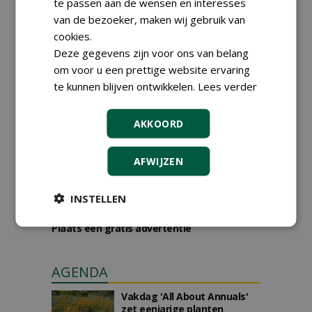
te passen aan de wensen en interesses
Boominspecteur bij
van de bezoeker, maken wij gebruik van
Boomtotaalzorg24-40 uur
cookies.
30-07-2026, Schalkwijk
Deze gegevens zijn voor ons van belang
Hoofdgreenkeeper (m/v)
om voor u een prettige website ervaring
Golfbaan KralingenOosthoek
te kunnen blijven ontwikkelen.
Lees verder
groepRotterdam
30-07-2026
AKKOORD
meer Groene Banen
AFWIJZEN
GREEN OUTLET
Iedereen kan gratis kleine advertenties
INSTELLEN
plaatsen via zijn eigen account.
Plaats een gratis advertentie
AGENDA
Vakdag 'All About Annuals'
zet eenjarige planten