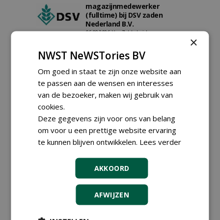
magazijnmedewerker
(fulltime) bij DSV zaden
Nederland B.V.
06-08-2026, Ven Zelderheide
×
Groeiplaats specialist bij
NWST NeWSTories BV
Boomtotaalzorg32-40 uur
30-07-2026, Schalkwijk
Om goed in staat te zijn onze website aan
Boominspecteur bij
te passen aan de wensen en interesses
Boomtotaalzorg24-40 uur
van de bezoeker, maken wij gebruik van
30-07-2026, Schalkwijk
cookies.
Hoofdgreenkeeper (m/v)
Deze gegevens zijn voor ons van belang
Golfbaan KralingenOosthoek
om voor u een prettige website ervaring
groepRotterdam
te kunnen blijven ontwikkelen.
Lees verder
30-07-2026
meer Groene Banen
AKKOORD
AFWIJZEN