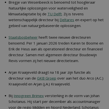
Bregje van Wesenbeeck is benoemd tot hoogleraar
Natuurlijke oplossingen voor waterveiligheid en
klimaatadaptatie bij de
TU Delft
. Zij is tevens
wetenschappelijk directeur bij
Deltares
en expert op het
gebied van natuurgebaseerde oplossingen.
Staatsbosbeheer
heeft twee nieuwe directeuren
benoemd. Per 1 januari 2026 treden Karen te Boome en
Erik de Heus aan als operationeel directeur en financieel
directeur. Samen met algemeen directeur Boudewijn
Revis vormen zij het nieuwe directieteam.
Arjan Kraaijeveld draagt na 18 jaar zijn functie als
directeur van de
GKB Groep
over aan het duo Arco (A.C.)
Kraaijeveld en Arjan (j.A.) Kraaijeveld.
Bij
Innogreen Brimex
versterking in de vorm van Johan
Schotanus. Hij start per december als accountmanager
voor de regio Midden en Noord Nederland. Schotanus