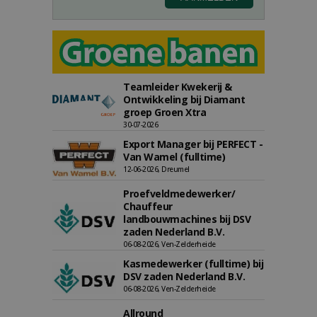
Teamleider Kwekerij &
Ontwikkeling bij Diamant
groep Groen Xtra
30-07-2026
Export Manager bij PERFECT -
Van Wamel (fulltime)
12-06-2026, Dreumel
Proefveldmedewerker/
Chauffeur
landbouwmachines bij DSV
zaden Nederland B.V.
06-08-2026, Ven-Zelderheide
Kasmedewerker (fulltime) bij
DSV zaden Nederland B.V.
06-08-2026, Ven-Zelderheide
Allround