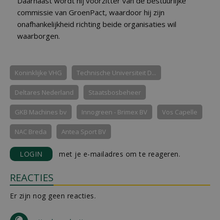
Daarnaast wordt hij voorzitter van de bestuurlijke
commissie van GroenPact, waardoor hij zijn
onafhankelijkheid richting beide organisaties wil
waarborgen.
Koninklijke VHG
Technische Universiteit D...
Deltares Nederland
Staatsbosbeheer
GKB Machines bv
Innogreen - Brimex BV
Vos Capelle
NAC Breda
Antea Sport BV
LOGIN
met je e-mailadres om te reageren.
REACTIES
Er zijn nog geen reacties.