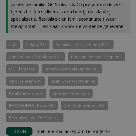
binnen de familie. GC Stolwijk & Co presenteerde zich
tijdens het kerstdiner als een bedrijf dat dankzij
specialisatie, flexibiliteit en familiecontinuïteit weer
stevig staat — en klaar is voor de volgende generatie.
aaff
Delphy B.V.
Boomkwekerij Udenhout B.V...
Arie Bouman Tuinplanten B...
Bart van Roessel Tuinplan...
BvE Plantgoed
Boomkwekerij Alexander va...
Agro De Arend BV
Bruin Groenvoorziening
Kwekerij Verdoorn
Rijnbeek Perennials
INFOGROEN Software BV
Den Ouden Groep B.V.
Rozenkwekerij 'De Bierkre...
LOGIN
met je e-mailadres om te reageren.