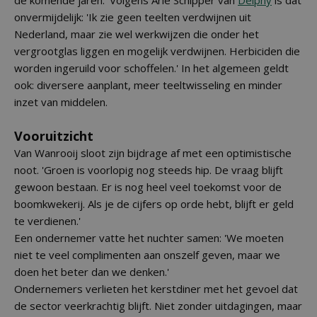
de komende jaren.' Volgens Arie Schipper van
Delphy
is dat
onvermijdelijk: 'Ik zie geen teelten verdwijnen uit
Nederland, maar zie wel werkwijzen die onder het
vergrootglas liggen en mogelijk verdwijnen. Herbiciden die
worden ingeruild voor schoffelen.' In het algemeen geldt
ook: diversere aanplant, meer teeltwisseling en minder
inzet van middelen.
Vooruitzicht
Van Wanrooij sloot zijn bijdrage af met een optimistische
noot. 'Groen is voorlopig nog steeds hip. De vraag blijft
gewoon bestaan. Er is nog heel veel toekomst voor de
boomkwekerij. Als je de cijfers op orde hebt, blijft er geld
te verdienen.'
Een ondernemer vatte het nuchter samen: 'We moeten
niet te veel complimenten aan onszelf geven, maar we
doen het beter dan we denken.'
Ondernemers verlieten het kerstdiner met het gevoel dat
de sector veerkrachtig blijft. Niet zonder uitdagingen, maar