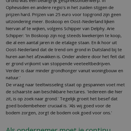
Grond was een belangrijk gespreksonderwerp. In
Opheusden en andere regio's in het zuiden stijgen de
prijzen hard. Prijzen van 25 euro voor topgrond zijn geen
uitzondering meer. Boskoop en Oost-Nederland lijken
hiervan af te wijken, volgens Schipper van Delphy. Arie
Schipper: 'In Boskoop zijn nog steeds kwekerijen te koop,
die al een aantal jaren in de etalage staan. En ik hoor uit
Oost-Nederland dat de trend om grond in Duitsland bij te
huren aan het afzwakken is. Onder andere door het feit dat
er grond vrijkomt van stoppende veeteeltbedrijven.
Verder is daar minder grondhonger vanuit woningbouw en
natuur.'
De vraag naar teeltwisseling staat op gespannen voet met
de schaarste aan beschikbare hectares. 'Iedereen die hier
zit, is op zoek naar grond.' Tegelijk groeit het besef dat
goed bodembeheer cruciaal is. 'Als wij goed voor de
bodem zorgen, zorgt de bodem ook goed voor ons.'
Als ondernemer moet je continu