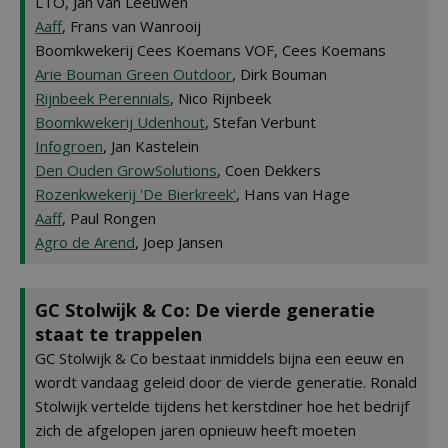
LTO, Jan van Leeuwen
Aaff
, Frans van Wanrooij
Boomkwekerij Cees Koemans VOF, Cees Koemans
Arie Bouman Green Outdoor
, Dirk Bouman
Rijnbeek Perennials
, Nico Rijnbeek
Boomkwekerij Udenhout
, Stefan Verbunt
Infogroen
, Jan Kastelein
Den Ouden GrowSolutions
, Coen Dekkers
Rozenkwekerij 'De Bierkreek'
, Hans van Hage
Aaff
, Paul Rongen
Agro de Arend
, Joep Jansen
GC Stolwijk & Co: De vierde generatie
staat te trappelen
GC Stolwijk & Co bestaat inmiddels bijna een eeuw en
wordt vandaag geleid door de vierde generatie. Ronald
Stolwijk vertelde tijdens het kerstdiner hoe het bedrijf
zich de afgelopen jaren opnieuw heeft moeten