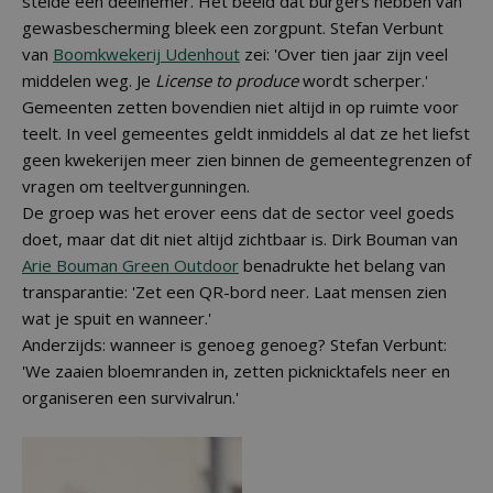
stelde een deelnemer. Het beeld dat burgers hebben van
gewasbescherming bleek een zorgpunt. Stefan Verbunt
van
Boomkwekerij Udenhout
zei: 'Over tien jaar zijn veel
middelen weg. Je
License to produce
wordt scherper.'
Gemeenten zetten bovendien niet altijd in op ruimte voor
teelt. In veel gemeentes geldt inmiddels al dat ze het liefst
geen kwekerijen meer zien binnen de gemeentegrenzen of
vragen om teeltvergunningen.
De groep was het erover eens dat de sector veel goeds
doet, maar dat dit niet altijd zichtbaar is. Dirk Bouman van
Arie Bouman Green Outdoor
benadrukte het belang van
transparantie: 'Zet een QR-bord neer. Laat mensen zien
wat je spuit en wanneer.'
Anderzijds: wanneer is genoeg genoeg? Stefan Verbunt:
'We zaaien bloemranden in, zetten picknicktafels neer en
organiseren een survivalrun.'