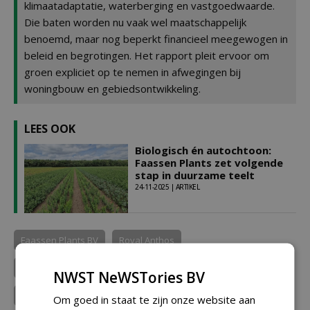
klimaatadaptatie, waterberging en vastgoedwaarde.
Die baten worden nu vaak wel maatschappelijk
benoemd, maar nog beperkt financieel meegewogen in
beleid en begrotingen. Het rapport pleit ervoor om
groen expliciet op te nemen in afwegingen bij
woningbouw en gebiedsontwikkeling.
LEES OOK
Biologisch én autochtoon:
Faassen Plants zet volgende
stap in duurzame teelt
24-11-2025 | ARTIKEL
Faassen Plants BV
Royal Anthos
Gemeente Amsterdam
Koninklijke VHG
NWST NeWSTories BV
LTO Vakgroep Bomen, Vaste...
Om goed in staat te zijn onze website aan