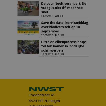
De boomteelt verandert. De
vraag is niet óf, maar hoe
snel
21-07-2026 | ARTIKEL
Save the date: kennismiddag
over biodiversiteit op 28
september
20-07-2026 | NIEUWS
Hitte en eikenprocessierups
zetten bomen in landelijke
schijnwerpers
16-07-2026 | NIEUWS
Fransestraat 41
6524 HT Nijmegen