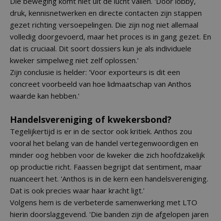
Die beweging komt niet uit de lucht vallen. 'Door lobby,
druk, kennisnetwerken en directe contacten zijn stappen
gezet richting versoepelingen. Die zijn nog niet allemaal
volledig doorgevoerd, maar het proces is in gang gezet. En
dat is cruciaal. Dit soort dossiers kun je als individuele
kweker simpelweg niet zelf oplossen.'
Zijn conclusie is helder: 'Voor exporteurs is dit een
concreet voorbeeld van hoe lidmaatschap van Anthos
waarde kan hebben.'
Handelsvereniging of kwekersbond?
Tegelijkertijd is er in de sector ook kritiek. Anthos zou
vooral het belang van de handel vertegenwoordigen en
minder oog hebben voor de kweker die zich hoofdzakelijk
op productie richt. Faassen begrijpt dat sentiment, maar
nuanceert het. 'Anthos is in de kern een handelsvereniging.
Dat is ook precies waar haar kracht ligt.'
Volgens hem is de verbeterde samenwerking met LTO
hierin doorslaggevend. 'Die banden zijn de afgelopen jaren