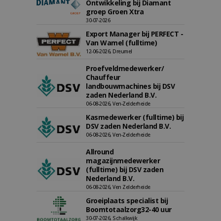
Ontwikkeling bij Diamant
groep Groen Xtra
30-07-2026
Export Manager bij PERFECT -
Van Wamel (fulltime)
12-06-2026, Dreumel
Proefveldmedewerker/
Chauffeur
landbouwmachines bij DSV
zaden Nederland B.V.
06-08-2026, Ven-Zelderheide
Kasmedewerker (fulltime) bij
DSV zaden Nederland B.V.
06-08-2026, Ven-Zelderheide
Allround
magazijnmedewerker
(fulltime) bij DSV zaden
Nederland B.V.
06-08-2026, Ven Zelderheide
Groeiplaats specialist bij
Boomtotaalzorg32-40 uur
30-07-2026, Schalkwijk