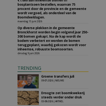
€1.000 aan inheemse bomen of
bosplantsoen bestellen, waarvan 75
procent door de provincie en de gemeente
wordt vergoed, als onderdeel van de
Boomdeeldagen.
maandag 15 juni 2026
Op diverse plekken in de gemeente
Bronckhorst worden begin volgend jaar 250-
300 bomen gekapt. Na de kap wordt de
bodem verbetert en worden de bomen
teruggeplant, waarbij gekozen wordt voor
inheemse, robuuste boomsoorten.
dinsdag 9 juni 2026
TRENDING
Groene transfers juli
09-07-2026 | NIEUWS
Droogte zet boomkwekerij
steeds verder onder druk
03-08-2026 | ARTIKEL