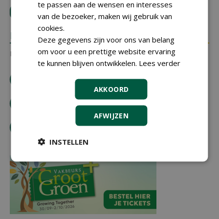
te passen aan de wensen en interesses
LOGIN
met je e-mailadres om te reageren.
van de bezoeker, maken wij gebruik van
cookies.
REACTIES
Deze gegevens zijn voor ons van belang
om voor u een prettige website ervaring
Er zijn nog geen reacties.
te kunnen blijven ontwikkelen.
Lees verder
download artikel
AKKOORD
bestel tijdschrift
AFWIJZEN
tip de redactie
INSTELLEN