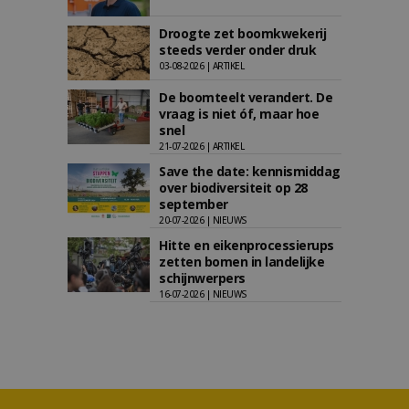
Droogte zet boomkwekerij
steeds verder onder druk
03-08-2026 | ARTIKEL
De boomteelt verandert. De
vraag is niet óf, maar hoe
snel
21-07-2026 | ARTIKEL
Save the date: kennismiddag
over biodiversiteit op 28
september
20-07-2026 | NIEUWS
Hitte en eikenprocessierups
zetten bomen in landelijke
schijnwerpers
16-07-2026 | NIEUWS