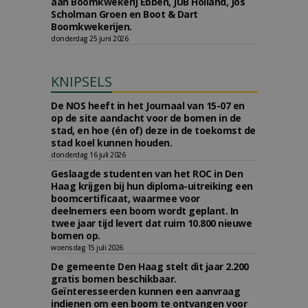
aan Boomkwekerij Ebben, JUB Holland, Jos
Scholman Groen en Boot & Dart
Boomkwekerijen.
donderdag 25 juni 2026
KNIPSELS
De NOS heeft in het Journaal van 15-07 en
op de site aandacht voor de bomen in de
stad, en hoe (én of) deze in de toekomst de
stad koel kunnen houden.
donderdag 16 juli 2026
Geslaagde studenten van het ROC in Den
Haag krijgen bij hun diploma-uitreiking een
boomcertificaat, waarmee voor
deelnemers een boom wordt geplant. In
twee jaar tijd levert dat ruim 10.800 nieuwe
bomen op.
woensdag 15 juli 2026
De gemeente Den Haag stelt dit jaar 2.200
gratis bomen beschikbaar.
Geïnteresseerden kunnen een aanvraag
indienen om een boom te ontvangen voor