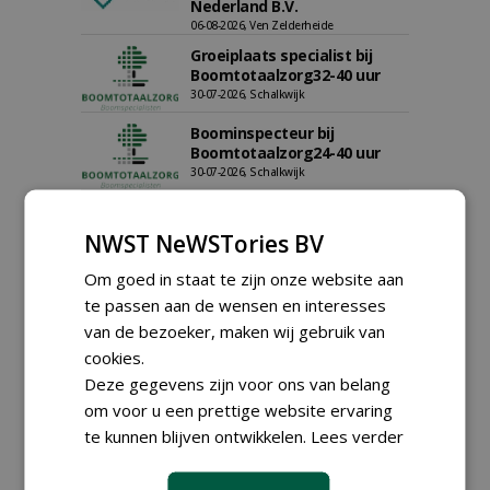
Nederland B.V.
06-08-2026, Ven Zelderheide
Groeiplaats specialist bij
Boomtotaalzorg32-40 uur
30-07-2026, Schalkwijk
Boominspecteur bij
Boomtotaalzorg24-40 uur
30-07-2026, Schalkwijk
Hoofdgreenkeeper (m/v)
Golfbaan KralingenOosthoek
NWST NeWSTories BV
groepRotterdam
30-07-2026
Om goed in staat te zijn onze website aan
te passen aan de wensen en interesses
meer Groene Banen
van de bezoeker, maken wij gebruik van
cookies.
GREEN OUTLET
Deze gegevens zijn voor ons van belang
om voor u een prettige website ervaring
Iedereen kan gratis kleine advertenties
te kunnen blijven ontwikkelen.
Lees verder
plaatsen via zijn eigen account.
Plaats een gratis advertentie