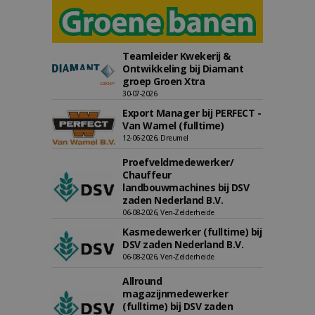
Teamleider Kwekerij &
Ontwikkeling bij Diamant
groep Groen Xtra
30-07-2026
Export Manager bij PERFECT -
Van Wamel (fulltime)
12-06-2026, Dreumel
Proefveldmedewerker/
Chauffeur
landbouwmachines bij DSV
zaden Nederland B.V.
06-08-2026, Ven-Zelderheide
Kasmedewerker (fulltime) bij
DSV zaden Nederland B.V.
06-08-2026, Ven-Zelderheide
Allround
magazijnmedewerker
(fulltime) bij DSV zaden