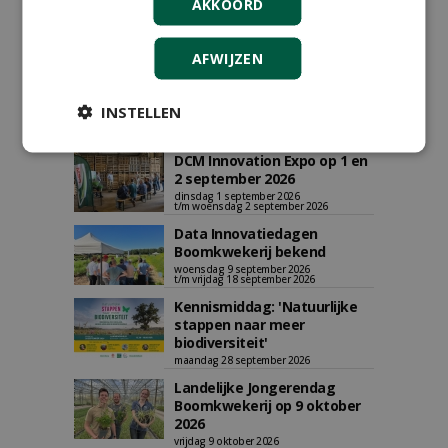
AKKOORD
AGENDA
AFWIJZEN
Vakdag 'All About Annuals'
zet eenjarige planten
INSTELLEN
centraal in Appeltern
donderdag 27 augustus 2026
DCM Innovation Expo op 1 en
2 september 2026
dinsdag 1 september 2026
t/m woensdag 2 september 2026
Data Innovatiedagen
Boomkwekerij bekend
woensdag 9 september 2026
t/m vrijdag 18 september 2026
Kennismiddag: 'Natuurlijke
stappen naar meer
biodiversiteit'
maandag 28 september 2026
Landelijke Jongerendag
Boomkwekerij op 9 oktober
2026
vrijdag 9 oktober 2026