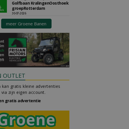
Golfbaan KralingenOosthoek
groepRotterdam
30-07-2026
meer Groene Banen
N OUTLET
 kan gratis kleine advertenties
 via zijn eigen account.
en gratis advertentie