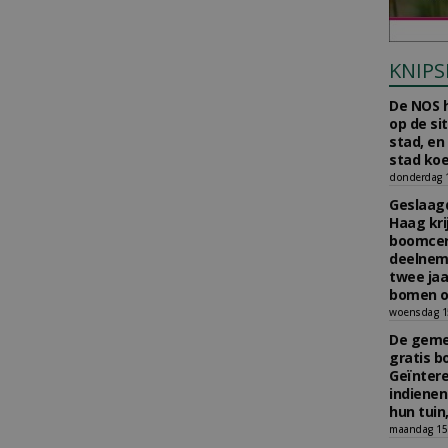
KNIPS
De NOS h
op de si
stad, en
stad koe
donderdag 16
Geslaagd
Haag kri
boomcer
deelneme
twee jaa
bomen o
woensdag 15
De gemee
gratis b
Geïnter
indiene
hun tuin,
maandag 15 