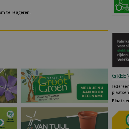
m te reageren.
GREE
Iedereen
plaatsen
Plaats e