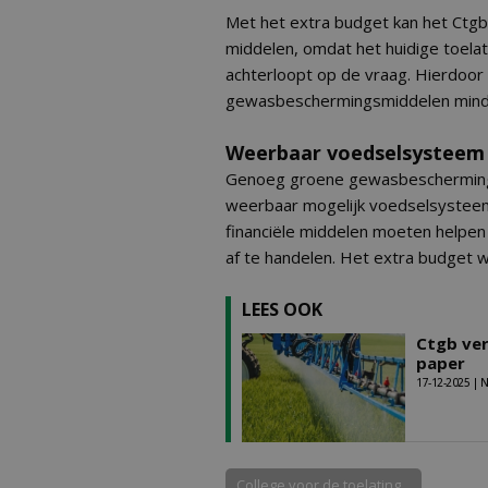
Met het extra budget kan het Ctgb
middelen, omdat het huidige toel
achterloopt op de vraag. Hierdoo
gewasbeschermingsmiddelen minde
Weerbaar voedselsysteem
Genoeg groene gewasbescherming
weerbaar mogelijk voedselsysteem 
financiële middelen moeten helpen
af te handelen. Het extra budget w
LEES OOK
Ctgb ver
paper
17-12-2025 |
College voor de toelating...