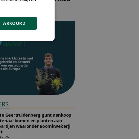
2026
vrijdag 9 oktober 2026
AKKOORD
ERS
e Geertruidenberg gunt aankoop
teriaal bomen en planten aan
partijen waaronder Boomkwekerij
t.
li 2026