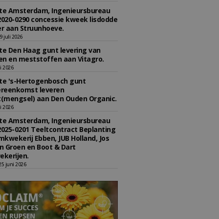
e Amsterdam, Ingenieursbureau
2020-0290 concessie kweek lisdodde
r aan Struunhoeve.
 juli 2026
e Den Haag gunt levering van
n en meststoffen aan Vitagro.
li 2026
e 's-Hertogenbosch gunt
reenkomst leveren
(mengsel) aan Den Ouden Organic.
li 2026
e Amsterdam, Ingenieursbureau
2025-0201 Teeltcontract Beplanting
kwekerij Ebben, JUB Holland, Jos
 Groen en Boot & Dart
kerijen.
5 juni 2026