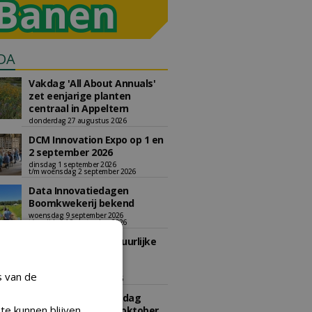
DA
Vakdag 'All About Annuals'
zet eenjarige planten
centraal in Appeltern
donderdag 27 augustus 2026
DCM Innovation Expo op 1 en
2 september 2026
dinsdag 1 september 2026
t/m woensdag 2 september 2026
Data Innovatiedagen
Boomkwekerij bekend
woensdag 9 september 2026
t/m vrijdag 18 september 2026
Kennismiddag: 'Natuurlijke
stappen naar meer
biodiversiteit'
s van de
maandag 28 september 2026
Landelijke Jongerendag
te kunnen blijven
Boomkwekerij op 9 oktober