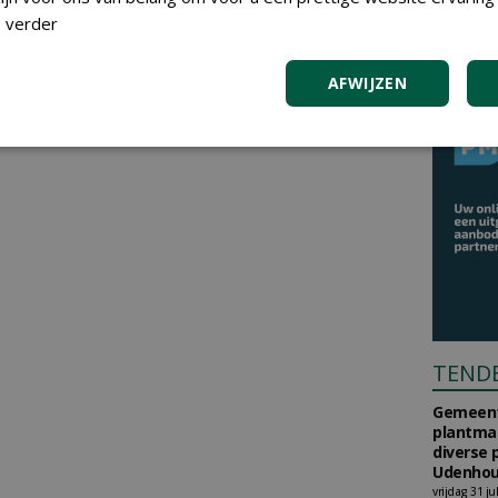
 verder
AFWIJZEN
TEND
Gemeent
plantma
diverse 
Udenhou
vrijdag 31 ju