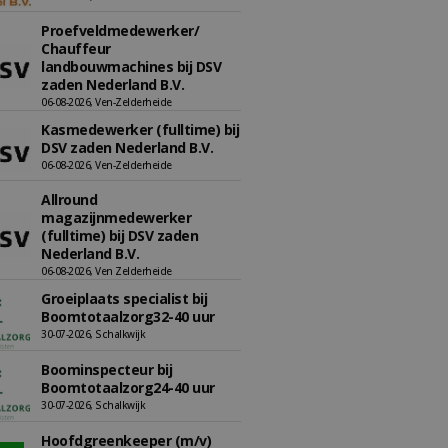
Proefveldmedewerker/
Chauffeur
landbouwmachines bij DSV
zaden Nederland B.V.
06-08-2026, Ven-Zelderheide
Kasmedewerker (fulltime) bij
DSV zaden Nederland B.V.
06-08-2026, Ven-Zelderheide
Allround
magazijnmedewerker
(fulltime) bij DSV zaden
Nederland B.V.
06-08-2026, Ven Zelderheide
Groeiplaats specialist bij
Boomtotaalzorg32-40 uur
30-07-2026, Schalkwijk
Boominspecteur bij
Boomtotaalzorg24-40 uur
30-07-2026, Schalkwijk
Hoofdgreenkeeper (m/v)