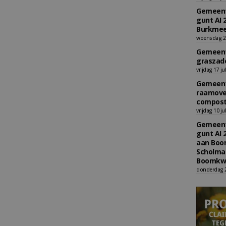
Gemeent
gunt AI 
Burkmee
woensdag 29
Gemeent
graszade
vrijdag 17 ju
Gemeent
raamove
compost
vrijdag 10 ju
Gemeent
gunt AI 
aan Boom
Scholman
Boomkwe
donderdag 2