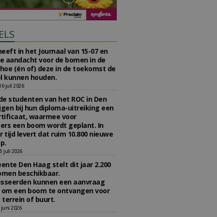
ELS
eeft in het Journaal van 15-07 en
te aandacht voor de bomen in de
 hoe (én of) deze in de toekomst de
l kunnen houden.
 juli 2026
e studenten van het ROC in Den
jgen bij hun diploma-uitreiking een
tificaat, waarmee voor
rs een boom wordt geplant. In
r tijd levert dat ruim 10.800 nieuwe
p.
 juli 2026
nte Den Haag stelt dit jaar 2.200
omen beschikbaar.
esseerden kunnen een aanvraag
n om een boom te ontvangen voor
 terrein of buurt.
juni 2026