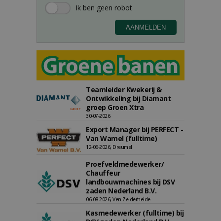
Teamleider Kwekerij &
Ontwikkeling bij Diamant
groep Groen Xtra
30-07-2026
Export Manager bij PERFECT -
Van Wamel (fulltime)
12-06-2026, Dreumel
Proefveldmedewerker/
Chauffeur
landbouwmachines bij DSV
zaden Nederland B.V.
06-08-2026, Ven-Zelderheide
Kasmedewerker (fulltime) bij