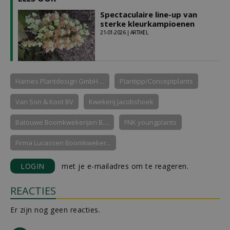
Spectaculaire line-up van
sterke kleurkampioenen
21-01-2026 | ARTIKEL
Harries Plantdesign GmbH ...
Plantipp/Conceptplants
Van Son & Koot BV
Kwekerij Jacobshoek
Batouwe Boomkwekerijen B....
FNK youngplants
Firma Lucassen Boomkweker...
LOGIN
met je e-mailadres om te reageren.
REACTIES
Er zijn nog geen reacties.