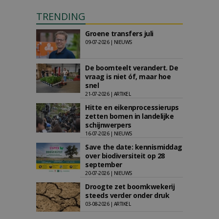
TRENDING
Groene transfers juli
09-07-2026 | NIEUWS
De boomteelt verandert. De
vraag is niet óf, maar hoe
snel
21-07-2026 | ARTIKEL
Hitte en eikenprocessierups
zetten bomen in landelijke
schijnwerpers
16-07-2026 | NIEUWS
Save the date: kennismiddag
over biodiversiteit op 28
september
20-07-2026 | NIEUWS
Droogte zet boomkwekerij
steeds verder onder druk
03-08-2026 | ARTIKEL