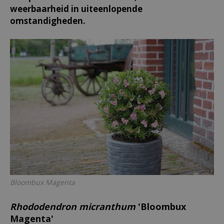
weerbaarheid in uiteenlopende
omstandigheden.
Bloombux Magenta
Rhododendron micranthum
'Bloombux
Magenta'