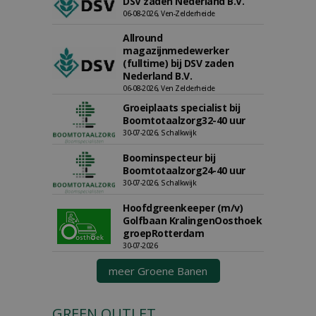
DSV zaden Nederland B.V.
06-08-2026, Ven-Zelderheide
Allround
magazijnmedewerker
(fulltime) bij DSV zaden
Nederland B.V.
06-08-2026, Ven Zelderheide
Groeiplaats specialist bij
Boomtotaalzorg32-40 uur
30-07-2026, Schalkwijk
Boominspecteur bij
Boomtotaalzorg24-40 uur
30-07-2026, Schalkwijk
Hoofdgreenkeeper (m/v)
Golfbaan KralingenOosthoek
groepRotterdam
30-07-2026
meer Groene Banen
GREEN OUTLET