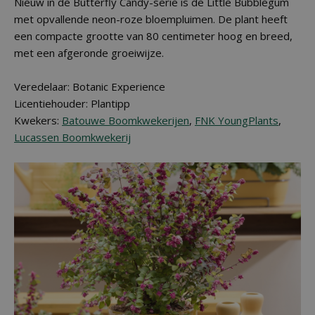
Nieuw in de Butterfly Candy-serie is de Little Bubblegum
met opvallende neon-roze bloempluimen. De plant heeft
een compacte grootte van 80 centimeter hoog en breed,
met een afgeronde groeiwijze.
Veredelaar: Botanic Experience
Licentiehouder: Plantipp
Kwekers:
Batouwe Boomkwekerijen
,
FNK YoungPlants
,
Lucassen Boomkwekerij