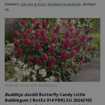
Kwekers:
Van Son & Koot
,
Kwekerij Jacobshoek
, Biotope
45
Butterfly Candy Little Bubblegum
Buddleja davidii
Butterfly Candy Little
Bubblegum ('BotEx 014'PBR) EU 20242105