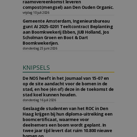
raamovereenkomst leveren
compost(mengsel) aan Den Ouden Organic.
vrijdag 10 juli 2026
Gemeente Amsterdam, Ingenieursbureau
gunt AI 2025-0201 Teeltcontract Beplanting
aan Boomkwekerij Ebben, JUB Holland, Jos
Scholman Groen en Boot & Dart
Boomkwekerijen.
donderdag 25 juni 2026
KNIPSELS
De NOS heeft in het Journaal van 15-07 en
op de site aandacht voor de bomen in de
stad, en hoe (én of) deze in de toekomst de
stad koel kunnen houden.
donderdag 16 juli 2026
Geslaagde studenten van het ROC in Den
Haag krijgen bij hun diploma-uitreiking een
boomcertificaat, waarmee voor
deelnemers een boom wordt geplant. In
twee jaar tijd levert dat ruim 10.800 nieuwe
bomen op.