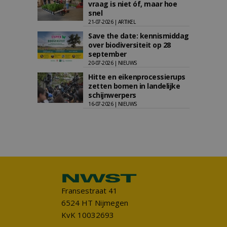
vraag is niet óf, maar hoe
snel
21-07-2026 | ARTIKEL
Save the date: kennismiddag
over biodiversiteit op 28
september
20-07-2026 | NIEUWS
Hitte en eikenprocessierups
zetten bomen in landelijke
schijnwerpers
16-07-2026 | NIEUWS
Fransestraat 41
6524 HT Nijmegen
KvK 10032693