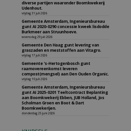
diverse partijen waaronder Boomkwekerij
Udenhout.
vrijdag 31 juli 2026
Gemeente Amsterdam, Ingenieursbureau
gunt AI 2020-0290 concessie kweek lisdodde
Burkmeer aan Struunhoeve.
woensdag 29 juli 2026
Gemeente Den Haag gunt levering van
graszaden en meststoffen aan Vitagro.
vrijdag 17 juli 2026
Gemeente 's-Hertogenbosch gunt
raamovereenkomst leveren
compost(mengsel) aan Den Ouden Organic.
vrijdag 10 juli 2026
Gemeente Amsterdam, Ingenieursbureau
gunt AI 2025-0201 Teeltcontract Beplanting
aan Boomkwekerij Ebben, JUB Holland, Jos
Scholman Groen en Boot & Dart
Boomkwekerijen.
donderdag 25 juni 2026