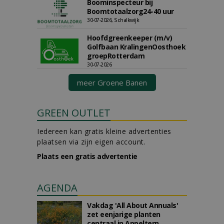
Boominspecteur bij
Boomtotaalzorg24-40 uur
30-07-2026, Schalkwijk
Hoofdgreenkeeper (m/v)
Golfbaan KralingenOosthoek
groepRotterdam
30-07-2026
meer Groene Banen
GREEN OUTLET
Iedereen kan gratis kleine advertenties
plaatsen via zijn eigen account.
Plaats een gratis advertentie
AGENDA
Vakdag 'All About Annuals'
zet eenjarige planten
centraal in Appeltern