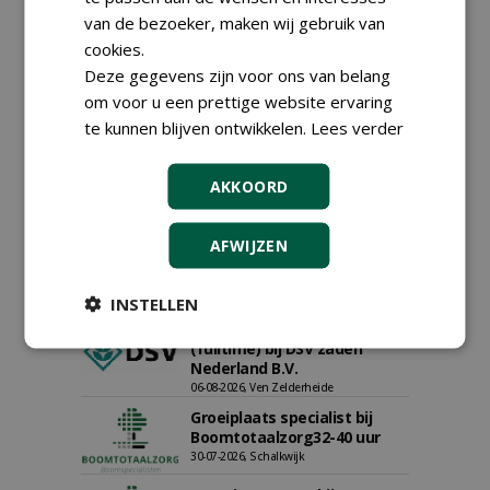
30-07-2026
van de bezoeker, maken wij gebruik van
cookies.
Export Manager bij PERFECT -
Van Wamel (fulltime)
Deze gegevens zijn voor ons van belang
12-06-2026, Dreumel
om voor u een prettige website ervaring
Proefveldmedewerker/
te kunnen blijven ontwikkelen.
Lees verder
Chauffeur
landbouwmachines bij DSV
zaden Nederland B.V.
AKKOORD
06-08-2026, Ven-Zelderheide
Kasmedewerker (fulltime) bij
AFWIJZEN
DSV zaden Nederland B.V.
06-08-2026, Ven-Zelderheide
INSTELLEN
Allround
magazijnmedewerker
(fulltime) bij DSV zaden
Nederland B.V.
06-08-2026, Ven Zelderheide
Groeiplaats specialist bij
Boomtotaalzorg32-40 uur
30-07-2026, Schalkwijk