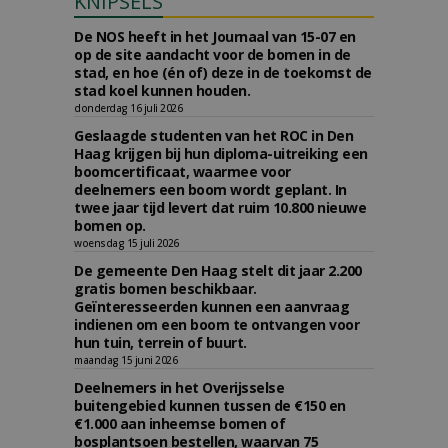
KNIPSELS
De NOS heeft in het Journaal van 15-07 en
op de site aandacht voor de bomen in de
stad, en hoe (én of) deze in de toekomst de
stad koel kunnen houden.
donderdag 16 juli 2026
Geslaagde studenten van het ROC in Den
Haag krijgen bij hun diploma-uitreiking een
boomcertificaat, waarmee voor
deelnemers een boom wordt geplant. In
twee jaar tijd levert dat ruim 10.800 nieuwe
bomen op.
woensdag 15 juli 2026
De gemeente Den Haag stelt dit jaar 2.200
gratis bomen beschikbaar.
Geïnteresseerden kunnen een aanvraag
indienen om een boom te ontvangen voor
hun tuin, terrein of buurt.
maandag 15 juni 2026
Deelnemers in het Overijsselse
buitengebied kunnen tussen de €150 en
€1.000 aan inheemse bomen of
bosplantsoen bestellen, waarvan 75