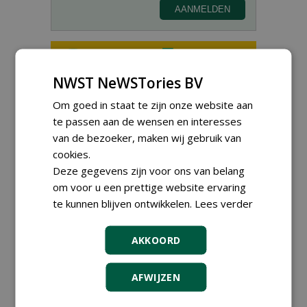
NWST NeWSTories BV
Teamleider Kwekerij &
Om goed in staat te zijn onze website aan
Ontwikkeling bij Diamant
groep Groen Xtra
te passen aan de wensen en interesses
30-07-2026
van de bezoeker, maken wij gebruik van
Export Manager bij PERFECT -
cookies.
Van Wamel (fulltime)
Deze gegevens zijn voor ons van belang
12-06-2026, Dreumel
om voor u een prettige website ervaring
Proefveldmedewerker/
te kunnen blijven ontwikkelen.
Lees verder
Chauffeur
landbouwmachines bij DSV
zaden Nederland B.V.
AKKOORD
06-08-2026, Ven-Zelderheide
Kasmedewerker (fulltime) bij
AFWIJZEN
DSV zaden Nederland B.V.
06-08-2026, Ven-Zelderheide