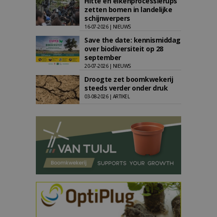
Hitte en eikenprocessierups
zetten bomen in landelijke
schijnwerpers
16-07-2026 | NIEUWS
Save the date: kennismiddag
over biodiversiteit op 28
september
20-07-2026 | NIEUWS
Droogte zet boomkwekerij
steeds verder onder druk
03-08-2026 | ARTIKEL