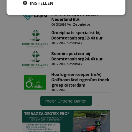
INSTELLEN
Allround
magazijnmedewerker
(fulltime) bij DSV zaden
Nederland B.V.
06-08-2026, Ven Zelderheide
Groeiplaats specialist bij
Boomtotaalzorg32-40 uur
30-07-2026, Schalkwijk
Boominspecteur bij
Boomtotaalzorg24-40 uur
30-07-2026, Schalkwijk
Hoofdgreenkeeper (m/v)
Golfbaan KralingenOosthoek
groepRotterdam
30-07-2026
meer Groene Banen