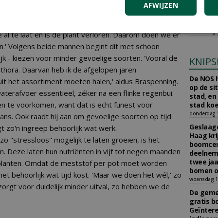
AFWIJZEN
aan Boom
egen. Deze vorm van phytophthora is volgens beide
Scholman
g voor de teelt. Braspenning: 'Als de schimmel
Boomkwe
donderdag 2
e al te laat en is de plant verloren. Daarom doen we er
en.' Volgens beide mannen begint dit met schoon
jk - kiezen voor minder gevoelige soorten. 'Vooral de
KNIPS
thora. Daarvan heb ik de afgelopen jaren
De NOS h
it het assortiment moeten halen,' aldus Braspenning.
op de si
terafvoer essentieel, zéker na een flinke regenbui.
stad, en
en te voorkomen, want dat is echt funest voor
stad koe
donderdag 16
ans. Ook raadt hij aan om gevoelige soorten op tijd
Geslaagd
t zo'n ingreep behoorlijk wat werk.
Haag kri
 "stressloos" mogelijk te laten groeien, is het
boomcer
. Deze laten hun nutriënten in vijf tot negen maanden
deelneme
twee jaa
e planten. Omdat de meststof per pot moet worden
bomen o
het behoorlijk wat tijd kost. 'Maar we doen het wél,' zo
woensdag 15
orgt voor duidelijk minder uitval, zo hebben we de
De gemee
gratis b
Geïnter