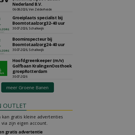
Nederland B.V.
06-08-2026, Ven Zelderheide
Groeiplaats specialist bij
Boomtotaalzorg32-40 uur
30-07-2026, Schalkwijk
Boominspecteur bij
Boomtotaalzorg24-40 uur
30-07-2026, Schalkwijk
Hoofdgreenkeeper (m/v)
Golfbaan KralingenOosthoek
groepRotterdam
30-07-2026
meer Groene Banen
N OUTLET
 kan gratis kleine advertenties
 via zijn eigen account.
en gratis advertentie