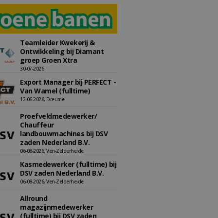
Teamleider Kwekerij &
Ontwikkeling bij Diamant
groep Groen Xtra
30-07-2026
Export Manager bij PERFECT -
Van Wamel (fulltime)
12-06-2026, Dreumel
Proefveldmedewerker/
Chauffeur
landbouwmachines bij DSV
zaden Nederland B.V.
06-08-2026, Ven-Zelderheide
Kasmedewerker (fulltime) bij
DSV zaden Nederland B.V.
06-08-2026, Ven-Zelderheide
Allround
magazijnmedewerker
(fulltime) bij DSV zaden