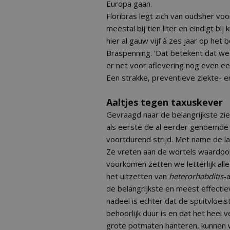
Europa gaan.
Floribras legt zich van oudsher vo
meestal bij tien liter en eindigt bi
hier al gauw vijf à zes jaar op het b
Braspenning. 'Dat betekent dat we
er net voor aflevering nog even een
Een strakke, preventieve ziekte- e
Aaltjes tegen taxuskever
Gevraagd naar de belangrijkste zie
als eerste de al eerder genoemde 
voortdurend strijd. Met name de la
Ze vreten aan de wortels waardoor 
voorkomen zetten we letterlijk alle
het uitzetten van
heterorhabditis
-
de belangrijkste en meest effecti
nadeel is echter dat de spuitvloeis
behoorlijk duur is en dat het heel
grote potmaten hanteren, kunnen w