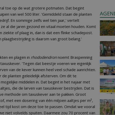
oral toe op de wat grotere potmaten. Dat begint
AGEN
j kuipen van wel 500 liter. 'Gemiddeld staan de planten
edrijf. En sommige zelfs wel tien jaar,' vertelt
 ze al die jaren gezond en vitaal moeten houden. Komt
 ziekte of plaag in, dan is dat een flinke schadepost.
n plaagbestrijding is daarom van groot belang.'
kten en plagen in
rhododendron
noemt Braspenning
taxuskever. 'Tegen dat beestje voeren we eigenlijk
rven van de kever kunnen heel veel schade aanrichten.
de planten geleidelijk afsterven. Om dit te
 mogelijke middelen in. Dat begint in het najaar met
aaltjes, die de larven van taxuskever bestrijden. Dat is
eve methode om taxuskever aan te pakken. Groot
tof, met een dosering van één miljoen aaltjes per m²,
 veel tijd kost om deze toe te passen. Omdat we vooral
e niet volvelds spuiten. Daarmee zou 70 procent van