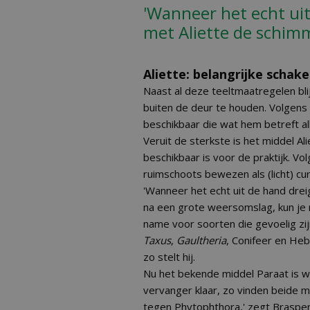
'Wanneer het echt uit
met Aliette de schim
Aliette: belangrijke scha
Naast al deze teeltmaatregelen bl
buiten de deur te houden. Volgens
beschikbaar die wat hem betreft al
Veruit de sterkste is het middel Al
beschikbaar is voor de praktijk. Vo
ruimschoots bewezen als (licht) cu
'Wanneer het echt uit de hand drei
na een grote weersomslag, kun je 
name voor soorten die gevoelig zi
Taxus
,
Gaultheria
, Conifeer en Hebe
zo stelt hij.
Nu het bekende middel Paraat is w
vervanger klaar, zo vinden beide m
tegen Phytophthora,' zegt Braspen