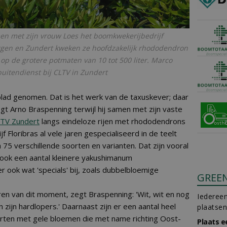
en met zijn vrouw Loes het boomkwekerijbedrijf
bergen en Zundert kweken ze hoofdzakelijk rhododendron
al op de grotere potmaten van 10 tot 500 liter. Marco
uitendienst bij CLTV in Zundert
et blad genomen. Dat is het werk van de taxuskever; daar
zegt Arno Braspenning terwijl hij samen met zijn vaste
TV Zundert
langs eindeloze rijen met rhododendrons
jf Floribras al vele jaren gespecialiseerd in de teelt
75 verschillende soorten en varianten. Dat zijn vooral
ook een aantal kleinere yakushimanum
r ook wat 'specials' bij, zoals dubbelbloemige
GREE
en van dit moment, zegt Braspenning: 'Wit, wit en nog
Iedereen
en zijn hardlopers.' Daarnaast zijn er een aantal heel
plaatsen
orten met gele bloemen die met name richting Oost-
Plaats e