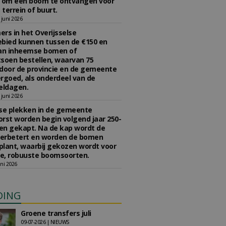
n om een boom te ontvangen voor
 terrein of buurt.
juni 2026
rs in het Overijsselse
bied kunnen tussen de €150 en
aan inheemse bomen of
soen bestellen, waarvan 75
door de provincie en de gemeente
rgoed, als onderdeel van de
ldagen.
juni 2026
se plekken in de gemeente
rst worden begin volgend jaar 250-
en gekapt. Na de kap wordt de
erbetert en worden de bomen
lant, waarbij gekozen wordt voor
e, robuuste boomsoorten.
ni 2026
DING
Groene transfers juli
09-07-2026 | NIEUWS