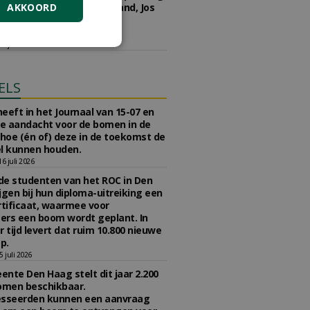
AKKOORD
kwekerij Ebben, JUB Holland, Jos
 Groen en Boot & Dart
kerijen.
5 juni 2026
ELS
eeft in het Journaal van 15-07 en
te aandacht voor de bomen in de
 hoe (én of) deze in de toekomst de
l kunnen houden.
 juli 2026
e studenten van het ROC in Den
jgen bij hun diploma-uitreiking een
tificaat, waarmee voor
rs een boom wordt geplant. In
r tijd levert dat ruim 10.800 nieuwe
p.
 juli 2026
nte Den Haag stelt dit jaar 2.200
omen beschikbaar.
esseerden kunnen een aanvraag