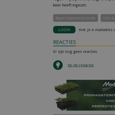
keer heeft ingezet.
Bayer CropScience SA-NV
CLTV Z
LOGIN
met je e-mailadres o
REACTIES
Er zijn nog geen reacties.
tip de redactie