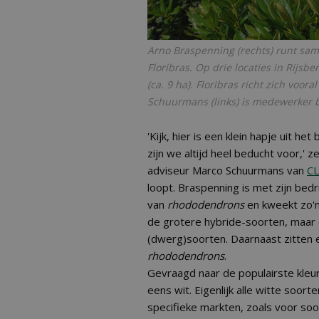
Arno Braspenning (rechts) runt sam
Floribras. Op drie locaties in Rijs
(ca. 9 ha). Floribras richt zich voor
Schuurmans (links) is medewerker b
'Kijk, hier is een klein hapje uit h
zijn we altijd heel beducht voor,' 
adviseur Marco Schuurmans van
CL
loopt. Braspenning is met zijn bedri
van
rhododendrons
en kweekt zo'n 
de grotere hybride-soorten, maar 
(dwerg)soorten. Daarnaast zitten e
rhododendrons
.
Gevraagd naar de populairste kleur
eens wit. Eigenlijk alle witte soort
specifieke markten, zoals voor so