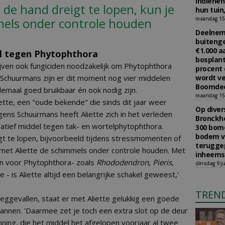
indiene
 de hand dreigt te lopen, kun je
hun tuin,
mels onder controle houden
maandag 15 
Deelneme
buitenge
€1.000 
kel tegen Phytophthora
bosplant
ijven ook fungiciden noodzakelijk om Phytophthora
procent 
 Schuurmans zijn er dit moment nog vier middelen
wordt ve
Boomdee
lemaal goed bruikbaar én ook nodig zijn.
maandag 15 
iette, een "oude bekende" die sinds dit jaar weer
Op diver
lgens Schuurmans heeft Aliette zich in het verleden
Bronckho
ratief middel tegen tak- en wortelphytophthora.
300 bom
bodem v
gt te lopen, bijvoorbeeld tijdens stressmomenten of
teruggep
met Aliette de schimmels onder controle houden. Met
inheems
jn voor Phytophthora- zoals
Rhododendron
,
Pieris
,
dinsdag 9 ju
 - is Aliette altijd een belangrijke schakel geweest,'
TREN
eggevallen, staat er met Aliette gelukkig een goede
annen. 'Daarmee zet je toch een extra slot op de deur
ning, die het middel het afgelopen voorjaar al twee