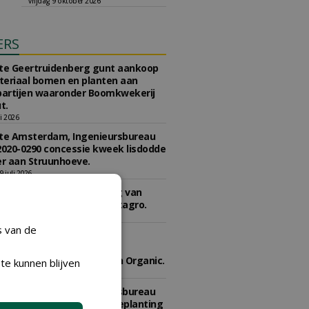
vrijdag 9 oktober 2026
ERS
e Geertruidenberg gunt aankoop
teriaal bomen en planten aan
partijen waaronder Boomkwekerij
t.
li 2026
e Amsterdam, Ingenieursbureau
2020-0290 concessie kweek lisdodde
r aan Struunhoeve.
 juli 2026
e Den Haag gunt levering van
n en meststoffen aan Vitagro.
li 2026
s van de
e 's-Hertogenbosch gunt
reenkomst leveren
(mengsel) aan Den Ouden Organic.
te kunnen blijven
li 2026
e Amsterdam, Ingenieursbureau
2025-0201 Teeltcontract Beplanting