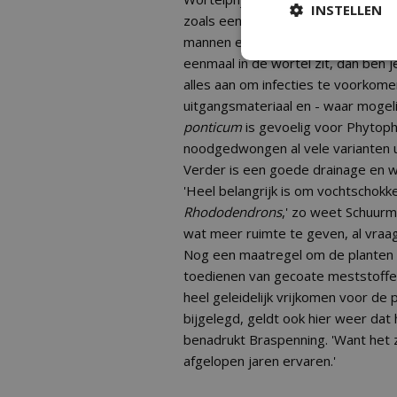
INSTELLEN
zoals een weersomslag met veel r
mannen een veel grotere bedreigin
eenmaal in de wortel zit, dan ben j
alles aan om infecties te voorkom
uitgangsmateriaal en - waar mogeli
ponticum
is gevoelig voor Phytoph
noodgedwongen al vele varianten u
Verder is een goede drainage en wa
'Heel belangrijk is om vochtschokk
Rhododendrons
,' zo weet Schuurm
wat meer ruimte te geven, al vraag
Nog een maatregel om de planten zo
toedienen van gecoate meststoffen
heel geleidelijk vrijkomen voor d
bijgelegd, geldt ook hier weer dat 
benadrukt Braspenning. 'Want het z
afgelopen jaren ervaren.'