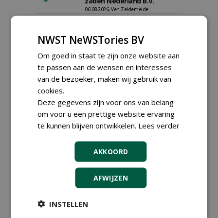
zaden Nederland B.V.
06-08-2026, Ven-Zelderheide
Kasmedewerker (fulltime) bij
DSV zaden Nederland B.V.
NWST NeWSTories BV
06-08-2026, Ven-Zelderheide
Om goed in staat te zijn onze website aan
Allround
magazijnmedewerker
te passen aan de wensen en interesses
(fulltime) bij DSV zaden
van de bezoeker, maken wij gebruik van
Nederland B.V.
cookies.
06-08-2026, Ven Zelderheide
Deze gegevens zijn voor ons van belang
Groeiplaats specialist bij
om voor u een prettige website ervaring
Boomtotaalzorg32-40 uur
30-07-2026, Schalkwijk
te kunnen blijven ontwikkelen.
Lees verder
Boominspecteur bij
Boomtotaalzorg24-40 uur
AKKOORD
30-07-2026, Schalkwijk
Hoofdgreenkeeper (m/v)
AFWIJZEN
Golfbaan KralingenOosthoek
groepRotterdam
30-07-2026
INSTELLEN
meer Groene Banen