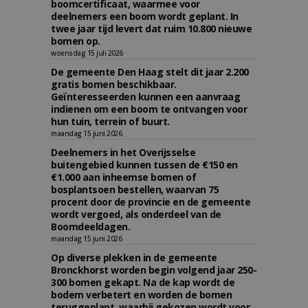
boomcertificaat, waarmee voor
deelnemers een boom wordt geplant. In
twee jaar tijd levert dat ruim 10.800 nieuwe
bomen op.
woensdag 15 juli 2026
De gemeente Den Haag stelt dit jaar 2.200
gratis bomen beschikbaar.
Geïnteresseerden kunnen een aanvraag
indienen om een boom te ontvangen voor
hun tuin, terrein of buurt.
maandag 15 juni 2026
Deelnemers in het Overijsselse
buitengebied kunnen tussen de €150 en
€1.000 aan inheemse bomen of
bosplantsoen bestellen, waarvan 75
procent door de provincie en de gemeente
wordt vergoed, als onderdeel van de
Boomdeeldagen.
maandag 15 juni 2026
Op diverse plekken in de gemeente
Bronckhorst worden begin volgend jaar 250-
300 bomen gekapt. Na de kap wordt de
bodem verbetert en worden de bomen
teruggeplant, waarbij gekozen wordt voor