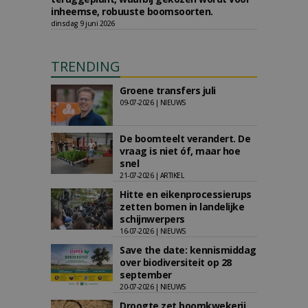
inheemse, robuuste boomsoorten.
dinsdag 9 juni 2026
TRENDING
Groene transfers juli
09-07-2026 | NIEUWS
De boomteelt verandert. De
vraag is niet óf, maar hoe
snel
21-07-2026 | ARTIKEL
Hitte en eikenprocessierups
zetten bomen in landelijke
schijnwerpers
16-07-2026 | NIEUWS
Save the date: kennismiddag
over biodiversiteit op 28
september
20-07-2026 | NIEUWS
Droogte zet boomkwekerij