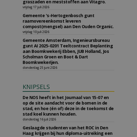
graszaden en meststoffen aan Vitagro.
vrijdag 17 juli 2026
Gemeente 's-Hertogenbosch gunt
raamovereenkomst leveren
compost(mengsel) aan Den Ouden Organic.
vrijdag 10 juli 2026
Gemeente Amsterdam, Ingenieursbureau
gunt AI 2025-0201 Teeltcontract Beplanting
aan Boomkwekerij Ebben, JUB Holland, Jos
Scholman Groen en Boot & Dart
Boomkwekerijen.
donderdag 25 juni 2026
KNIPSELS
De NOS heeft in het Journaal van 15-07 en
op de site aandacht voor de bomen in de
stad, en hoe (én of) deze in de toekomst de
stad koel kunnen houden.
donderdag 16 juli 2026
Geslaagde studenten van het ROC in Den
Haag krijgen bij hun diploma-uitreiking een