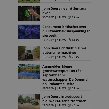
John Deere neemt Sentera
over
30-05-2025 | NIEUWS
25 sec
Consument kritischer over
duurzaamheidsinspanningen
sierteelt
17-04-2025 | NIEUWS
63 sec
John Deere onthult nieuwe
autonome machines
15-01-2025 | NIEUWS
78 sec
Aanmelden kleine
grondwaterput kan tót 1
september bij
waterschappen De Dommel
en Brabantse Delta
07-08-2024 | NIEUWS
34 sec
John Deere introduceert
nieuwe 6M-serie tractoren
28-06-2024 | NIEUWS
40 sec