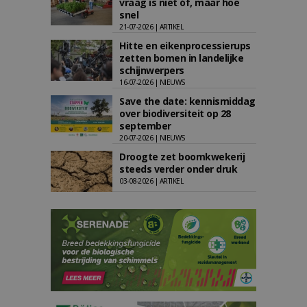
vraag is niet óf, maar hoe
snel
21-07-2026 | ARTIKEL
Hitte en eikenprocessierups
zetten bomen in landelijke
schijnwerpers
16-07-2026 | NIEUWS
Save the date: kennismiddag
over biodiversiteit op 28
september
20-07-2026 | NIEUWS
Droogte zet boomkwekerij
steeds verder onder druk
03-08-2026 | ARTIKEL