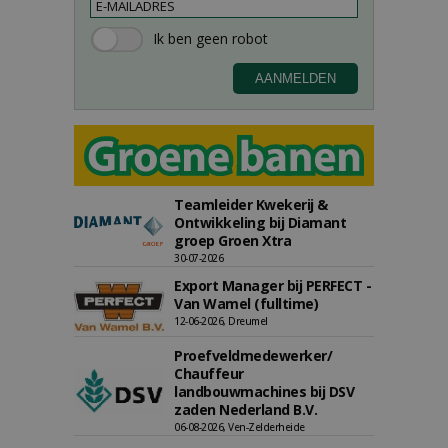
Teamleider Kwekerij &
Ontwikkeling bij Diamant
groep Groen Xtra
30-07-2026
Export Manager bij PERFECT -
Van Wamel (fulltime)
12-06-2026, Dreumel
Proefveldmedewerker/
Chauffeur
landbouwmachines bij DSV
zaden Nederland B.V.
06-08-2026, Ven-Zelderheide