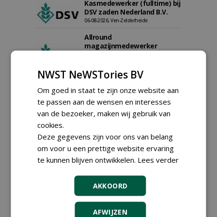
Kasmedewerker (fulltime) bij
DSV zaden Nederland B.V.
06-08-2026, Ven-Zelderheide
Allround
magazijnmedewerker
(fulltime) bij DSV zaden
Nederland B.V.
NWST NeWSTories BV
06-08-2026, Ven Zelderheide
Groeiplaats specialist bij
Om goed in staat te zijn onze website aan
Boomtotaalzorg32-40 uur
te passen aan de wensen en interesses
30-07-2026, Schalkwijk
van de bezoeker, maken wij gebruik van
Boominspecteur bij
cookies.
Boomtotaalzorg24-40 uur
Deze gegevens zijn voor ons van belang
30-07-2026, Schalkwijk
om voor u een prettige website ervaring
Hoofdgreenkeeper (m/v)
te kunnen blijven ontwikkelen.
Lees verder
Golfbaan KralingenOosthoek
groepRotterdam
30-07-2026
AKKOORD
meer Groene Banen
AFWIJZEN