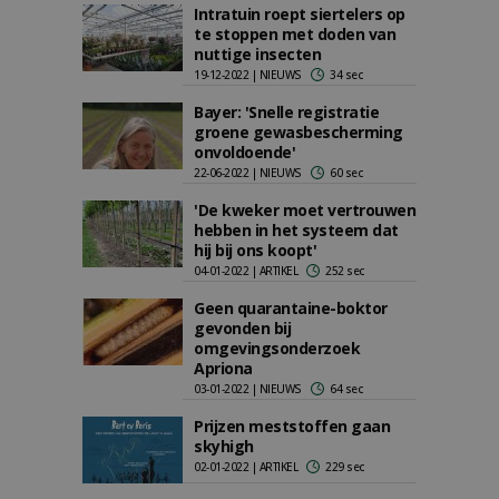
Intratuin roept siertelers op
te stoppen met doden van
nuttige insecten
19-12-2022 | NIEUWS
34 sec
Bayer: 'Snelle registratie
groene gewasbescherming
onvoldoende'
22-06-2022 | NIEUWS
60 sec
'De kweker moet vertrouwen
hebben in het systeem dat
hij bij ons koopt'
04-01-2022 | ARTIKEL
252 sec
Geen quarantaine-boktor
gevonden bij
omgevingsonderzoek
Apriona
03-01-2022 | NIEUWS
64 sec
Prijzen meststoffen gaan
skyhigh
02-01-2022 | ARTIKEL
229 sec