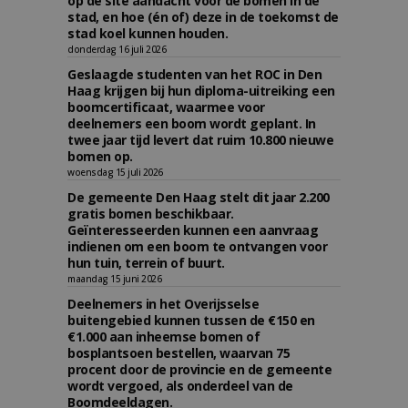
op de site aandacht voor de bomen in de
stad, en hoe (én of) deze in de toekomst de
stad koel kunnen houden.
donderdag 16 juli 2026
Geslaagde studenten van het ROC in Den
Haag krijgen bij hun diploma-uitreiking een
boomcertificaat, waarmee voor
deelnemers een boom wordt geplant. In
twee jaar tijd levert dat ruim 10.800 nieuwe
bomen op.
woensdag 15 juli 2026
De gemeente Den Haag stelt dit jaar 2.200
gratis bomen beschikbaar.
Geïnteresseerden kunnen een aanvraag
indienen om een boom te ontvangen voor
hun tuin, terrein of buurt.
maandag 15 juni 2026
Deelnemers in het Overijsselse
buitengebied kunnen tussen de €150 en
€1.000 aan inheemse bomen of
bosplantsoen bestellen, waarvan 75
procent door de provincie en de gemeente
wordt vergoed, als onderdeel van de
Boomdeeldagen.