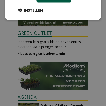
INSTELLEN
GREEN OUTLET
Iedereen kan gratis kleine advertenties
plaatsen via zijn eigen account.
Plaats een gratis advertentie
AGENDA
Vakdag 'All About Annuals'