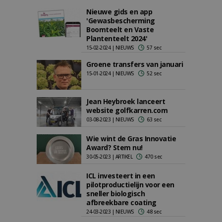
Nieuwe gids en app
'Gewasbescherming
Boomteelt en Vaste
Plantenteelt 2024'
15-02-2024 | NIEUWS
57 sec
Groene transfers van januari
15-01-2024 | NIEUWS
52 sec
Jean Heybroek lanceert
website golfkarren.com
03-08-2023 | NIEUWS
63 sec
Wie wint de Gras Innovatie
Award? Stem nu!
30-05-2023 | ARTIKEL
470 sec
ICL investeert in een
pilotproductielijn voor een
sneller biologisch
afbreekbare coating
24-03-2023 | NIEUWS
48 sec