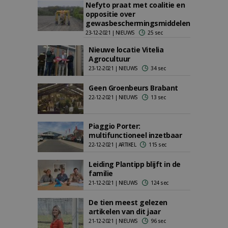
Nefyto praat met coalitie en
oppositie over
gewasbeschermingsmiddelen
23-12-2021 | NIEUWS
25 sec
Nieuwe locatie Vitelia
Agrocultuur
23-12-2021 | NIEUWS
34 sec
Geen Groenbeurs Brabant
22-12-2021 | NIEUWS
13 sec
Piaggio Porter:
multifunctioneel inzetbaar
22-12-2021 | ARTIKEL
115 sec
Leiding Plantipp blijft in de
familie
21-12-2021 | NIEUWS
124 sec
De tien meest gelezen
artikelen van dit jaar
21-12-2021 | NIEUWS
96 sec