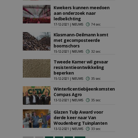
Kwekers kunnen meedoen
aan onderzoek naar
ledbelichting
17-12-2021 | NIEUWS
74 sec
Klasmann-Deilmann komt
met gecomposteerde
boomschors
15-12-2021 | NIEUWS
32 sec
Tweede Kamer wil gevaar
resistentieontwikkeling
beperken
15-12-2021 | NIEUWS
35 sec
Winterlicentiebijeenkomsten
Compas Agro
13-12-2021 | NIEUWS
35 sec
Glazen Tulp Award voor
derde keer naar Van
Woudenberg Tuinplanten
13-12-2021 | NIEUWS
33 sec