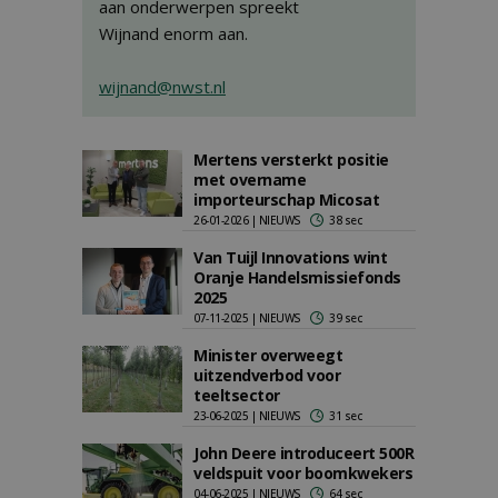
aan onderwerpen spreekt
Wijnand enorm aan.
wijnand@nwst.nl
Mertens versterkt positie
met overname
importeurschap Micosat
26-01-2026 | NIEUWS
38 sec
Van Tuijl Innovations wint
Oranje Handelsmissiefonds
2025
07-11-2025 | NIEUWS
39 sec
Minister overweegt
uitzendverbod voor
teeltsector
23-06-2025 | NIEUWS
31 sec
John Deere introduceert 500R
veldspuit voor boomkwekers
04-06-2025 | NIEUWS
64 sec