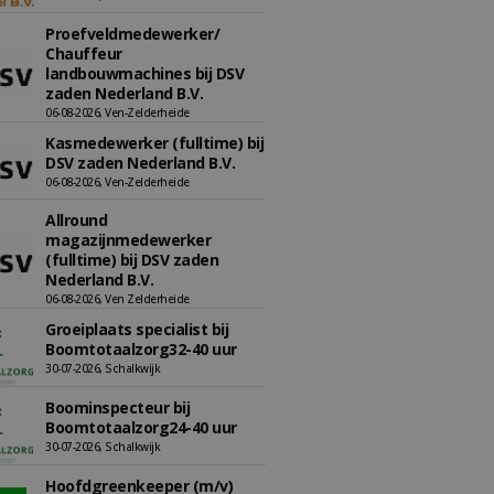
Proefveldmedewerker/
Chauffeur
landbouwmachines bij DSV
zaden Nederland B.V.
06-08-2026, Ven-Zelderheide
Kasmedewerker (fulltime) bij
DSV zaden Nederland B.V.
06-08-2026, Ven-Zelderheide
Allround
magazijnmedewerker
(fulltime) bij DSV zaden
Nederland B.V.
06-08-2026, Ven Zelderheide
Groeiplaats specialist bij
Boomtotaalzorg32-40 uur
30-07-2026, Schalkwijk
Boominspecteur bij
Boomtotaalzorg24-40 uur
30-07-2026, Schalkwijk
Hoofdgreenkeeper (m/v)