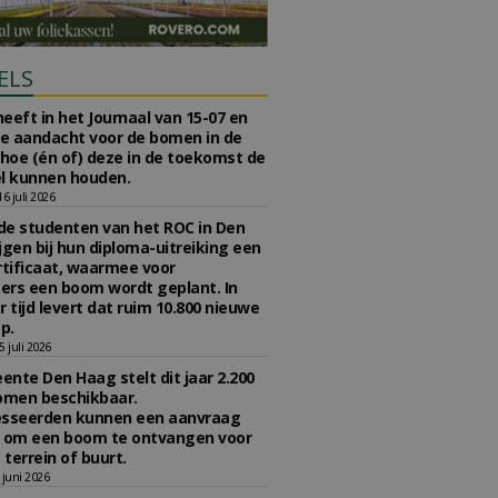
ELS
eeft in het Journaal van 15-07 en
te aandacht voor de bomen in de
 hoe (én of) deze in de toekomst de
l kunnen houden.
 juli 2026
e studenten van het ROC in Den
jgen bij hun diploma-uitreiking een
tificaat, waarmee voor
rs een boom wordt geplant. In
r tijd levert dat ruim 10.800 nieuwe
p.
 juli 2026
nte Den Haag stelt dit jaar 2.200
omen beschikbaar.
esseerden kunnen een aanvraag
n om een boom te ontvangen voor
 terrein of buurt.
juni 2026