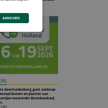
2026
vrijdag 9 oktober 2026
AKKOORD
ERS
e Geertruidenberg gunt aankoop
teriaal bomen en planten aan
partijen waaronder Boomkwekerij
t.
li 2026