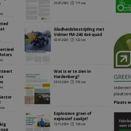
n
25-07-2025
111 sec
sec
nted
 at
Gladheidsbestrijding met
Volmer FM-240 4x4-quad
c
02-01-2025
122 sec
ercieel
 Motors
sec
nteert
Wat is er te zien in
GREE
ns
Hardenberg?
en
29-12-2024
755 sec
Iedereen
sec
plaatsen
Sector
2
Plaats e
 sec
Explosieve groei of
explosief zaakje?
kig
12-11-2024
126 sec
 nog