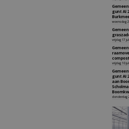
Gemeent
gunt AI 
Burkmee
woensdag 29
Gemeent
graszade
vrijdag 17 ju
Gemeent
raamove
compost
vrijdag 10 ju
Gemeent
gunt AI 
aan Boom
Scholman
Boomkwe
donderdag 2