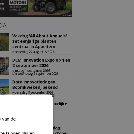
DA
Vakdag 'All About Annuals'
zet eenjarige planten
centraal in Appeltern
donderdag 27 augustus 2026
DCM Innovation Expo op 1 en
2 september 2026
dinsdag 1 september 2026
t/m woensdag 2 september 2026
Data Innovatiedagen
Boomkwekerij bekend
woensdag 9 september 2026
t/m vrijdag 18 september 2026
Kennismiddag: 'Natuurlijke
stappen naar meer
biodiversiteit'
s van de
maandag 28 september 2026
Landelijke Jongerendag
te kunnen blijven
Boomkwekerij op 9 oktober