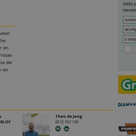
Meld j
nieuws
eveen
che
er en
risian
pa die
n en
k
Theo de Jong
ERLOF
0512 767 100