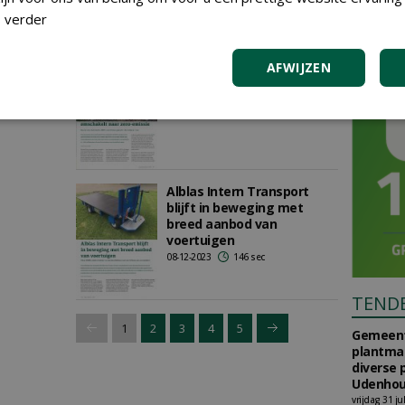
 verder
Hoe gemeente Assen
AFWIJZEN
volledig omschakelt naar
zero-emissie
01-05-2024
186 sec
Alblas Intern Transport
blijft in beweging met
breed aanbod van
voertuigen
08-12-2023
146 sec
TEND
1
2
3
4
5
Gemeent
plantma
diverse 
Udenhou
vrijdag 31 ju