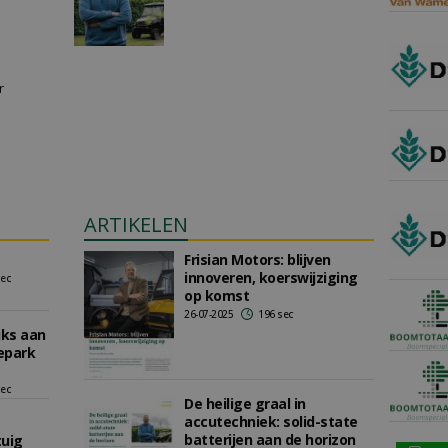
r
ARTIKELEN
Frisian Motors: blijven
innoveren, koerswijziging
sec
op komst
26-07-2025
196 sec
jks aan
epark
sec
De heilige graal in
accutechniek: solid-state
batterijen aan de horizon
tuig