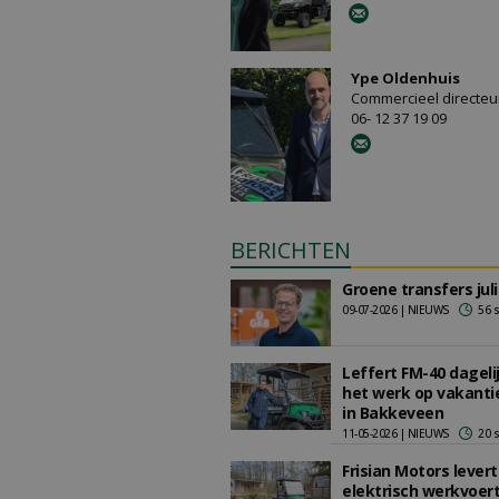
Ype Oldenhuis
Commercieel directeu
06- 12 37 19 09
BERICHTEN
Groene transfers juli
09-07-2026 | NIEUWS
56 
Leffert FM-40 dageli
het werk op vakanti
in Bakkeveen
11-05-2026 | NIEUWS
20 
Frisian Motors levert
elektrisch werkvoer