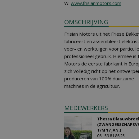
W:
www.frisianmotors.com
OMSCHRIJVING
Frisian Motors uit het Friese Bakk
fabriceert en assembleert elektris
voer- en werktuigen voor particuli
professioneel gebruik. Hiermee is F
Motors de eerste fabrikant in Euro
zich volledig richt op het ontwerpe
produceren van 100% duurzame
machines in de agricultuur.
MEDEWERKERS
Thessa Blaauwbroe
(ZWANGERSCHAPSV
T/M 17 JAN.)
06 - 59 81 86 25