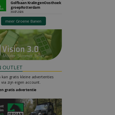
Golfbaan KralingenOosthoek
groepRotterdam
30-07-2026
meer Groene Banen
N OUTLET
 kan gratis kleine advertenties
 via zijn eigen account.
en gratis advertentie