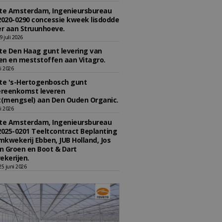
e Amsterdam, Ingenieursbureau
2020-0290 concessie kweek lisdodde
r aan Struunhoeve.
 juli 2026
e Den Haag gunt levering van
n en meststoffen aan Vitagro.
li 2026
e 's-Hertogenbosch gunt
reenkomst leveren
(mengsel) aan Den Ouden Organic.
li 2026
e Amsterdam, Ingenieursbureau
2025-0201 Teeltcontract Beplanting
kwekerij Ebben, JUB Holland, Jos
 Groen en Boot & Dart
kerijen.
5 juni 2026