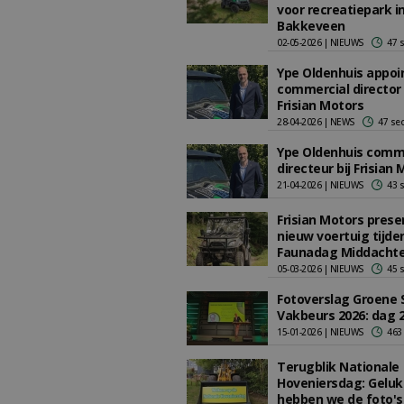
voor recreatiepark i
Bakkeveen
02-05-2026 | NIEUWS
47 
Ype Oldenhuis appoi
commercial director
Frisian Motors
28-04-2026 | NEWS
47 se
Ype Oldenhuis comm
directeur bij Frisian
21-04-2026 | NIEUWS
43 
Frisian Motors prese
nieuw voertuig tijde
Faunadag Middacht
05-03-2026 | NIEUWS
45 
Fotoverslag Groene 
Vakbeurs 2026: dag 
15-01-2026 | NIEUWS
463
Terugblik Nationale
Hoveniersdag: Geluk
hebben we de foto's