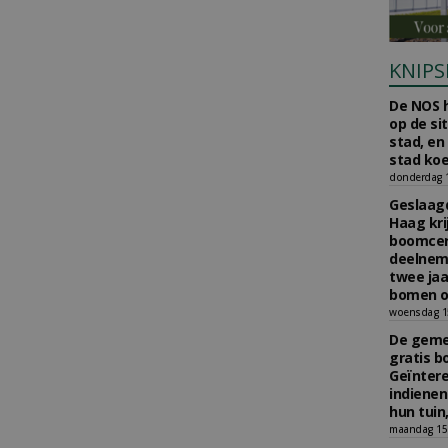
KNIPS
De NOS h
op de si
stad, en
stad koe
donderdag 16
Geslaagd
Haag kri
boomcer
deelneme
twee jaa
bomen o
woensdag 15
De gemee
gratis b
Geïnter
indiene
hun tuin,
maandag 15 