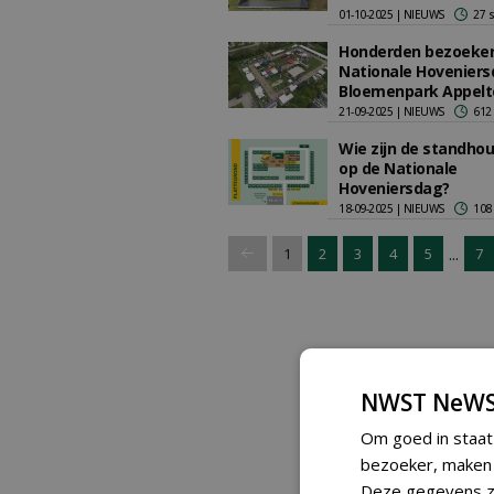
01-10-2025 | NIEUWS
27 
Honderden bezoekers
Nationale Hoveniers
Bloemenpark Appelt
21-09-2025 | NIEUWS
612
Wie zijn de standho
op de Nationale
Hoveniersdag?
18-09-2025 | NIEUWS
108
...
1
2
3
4
5
7
NWST NeWS
Om goed in staat
bezoeker, maken w
Deze gegevens zi