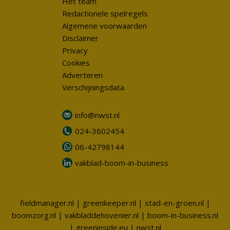
Het team
Redactionele spelregels
Algemene voorwaarden
Disclaimer
Privacy
Cookies
Adverteren
Verschijningsdata
info@nwst.nl
024-3602454
06-42798144
vakblad-boom-in-business
fieldmanager.nl
|
greenkeeper.nl
|
stad-en-groen.nl
|
boomzorg.nl
|
vakbladdehovenier.nl
|
boom-in-business.nl
|
greeninside.eu
|
nwst.nl