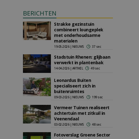
BERICHTEN
Strakke gezinstuin
combineert loungeplek
met onderhoudsarme
materialen
19-05-2026 | NIEUWS
37 sec
Stadstuin Rhenen: glijbaan
verwerkt in plantenbak
14-04-2026 | ARTIKEL
49 sec
Leonardus Buiten
specialiseert zich in
buitenruimtes
09-03-2026 | NIEUWS
199 sec
Vermeer Tuinen realiseert
achtertuin met zitkuil in
Veenendaal
03-02-2026 | NIEUWS
48 sec
Fotoverslag Groene Sector