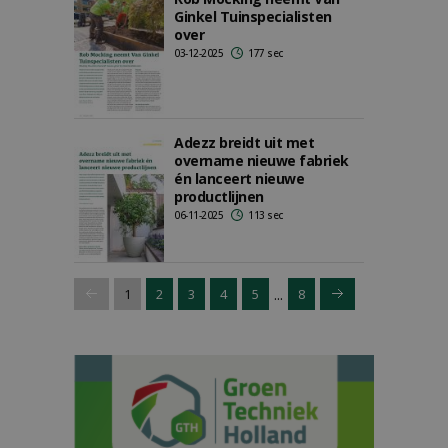
Ginkel Tuinspecialisten
over
03-12-2025
177 sec
Adezz breidt uit met
overname nieuwe fabriek
én lanceert nieuwe
productlijnen
06-11-2025
113 sec
...
1
2
3
4
5
8