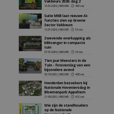
Vakbeurs 2026: dag 2
15-01-2026 | NIEUWS
463 sec
Suite MKB laat nieuwe AI-
functies zien op Groene
Sector Vakbeurs
12-01-2026 | NIEUWS
53 sec
Zwevende overkapping als
blikvanger in compacte
tuin
07-01-2026 | NIEUWS
50 sec
Tien jaar Meesters in de
Tuin - fotoverslag van een
bijzondere avond
03-10-2025 | NIEUWS
400 sec
Honderden bezoekers bij
Nationale Hoveniersdag in
Bloemenpark Appeltern
21-09-2025 | NIEUWS
612 sec
Wie zijn de standhouders
op de Nationale