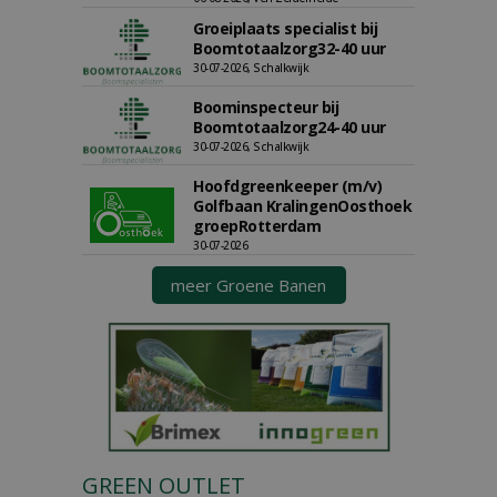
Groeiplaats specialist bij
Boomtotaalzorg32-40 uur
30-07-2026, Schalkwijk
Boominspecteur bij
Boomtotaalzorg24-40 uur
30-07-2026, Schalkwijk
Hoofdgreenkeeper (m/v)
Golfbaan KralingenOosthoek
groepRotterdam
30-07-2026
meer Groene Banen
GREEN OUTLET