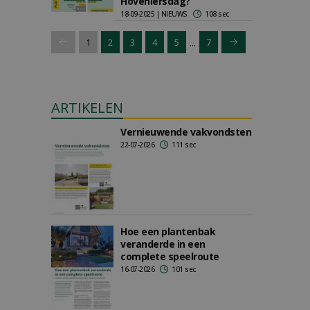
Hoveniersdag?
18-09-2025 | NIEUWS
108 sec
...
1
2
3
4
5
7
ARTIKELEN
Vernieuwende vakvondsten
22-07-2026
111 sec
Hoe een plantenbak
veranderde in een
complete speelroute
16-07-2026
101 sec