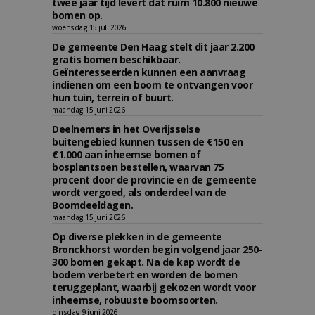
twee jaar tijd levert dat ruim 10.800 nieuwe
bomen op.
woensdag 15 juli 2026
De gemeente Den Haag stelt dit jaar 2.200
gratis bomen beschikbaar.
Geïnteresseerden kunnen een aanvraag
indienen om een boom te ontvangen voor
hun tuin, terrein of buurt.
maandag 15 juni 2026
Deelnemers in het Overijsselse
buitengebied kunnen tussen de €150 en
€1.000 aan inheemse bomen of
bosplantsoen bestellen, waarvan 75
procent door de provincie en de gemeente
wordt vergoed, als onderdeel van de
Boomdeeldagen.
maandag 15 juni 2026
Op diverse plekken in de gemeente
Bronckhorst worden begin volgend jaar 250-
300 bomen gekapt. Na de kap wordt de
bodem verbetert en worden de bomen
teruggeplant, waarbij gekozen wordt voor
inheemse, robuuste boomsoorten.
dinsdag 9 juni 2026