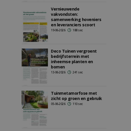
Vernieuwende
vakvondsten:
samenwerking hoveniers
en leveranciers scoort
19-06-2026
188 sec
Deco Tuinen vergroent
bedrijfsterrein met
inheemse planten en
bomen
13-06-2026
241 sec
Tuinmetamorfose met
zicht op groen en gebruik
05-06-2026
110 sec