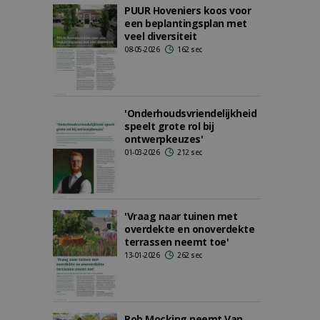
PUUR Hoveniers koos voor
een beplantingsplan met
veel diversiteit
08-05-2026
162 sec
'Onderhoudsvriendelijkheid
speelt grote rol bij
ontwerpkeuzes'
01-03-2026
212 sec
'Vraag naar tuinen met
overdekte en onoverdekte
terrassen neemt toe'
13-01-2026
262 sec
Rob Mocking neemt Van