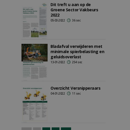
Dit treft u aan op de
Groene Sector Vakbeurs
2022
05-03-2022
36 sec
Bladafval verwijderen met
minimale spierbelasting en
geluidsoverlast
13-01-2022
254 sec
Overzicht Versnipperaars
04-01-2022
11 sec