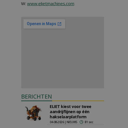
W:
www.elietmachines.com
BERICHTEN
ELIET kiest voor twee
aandrijflijnen op één
hakselaarplatform
04-08-2026 | NIEUWS
81 sec