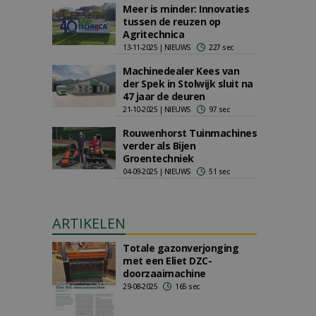
Meer is minder: Innovaties
tussen de reuzen op
Agritechnica
13-11-2025 | NIEUWS
227 sec
Machinedealer Kees van
der Spek in Stolwijk sluit na
47 jaar de deuren
21-10-2025 | NIEUWS
97 sec
Rouwenhorst Tuinmachines
verder als Bijen
Groentechniek
04-09-2025 | NIEUWS
51 sec
ARTIKELEN
Totale gazonverjonging
met een Eliet DZC-
doorzaaimachine
29-08-2025
165 sec