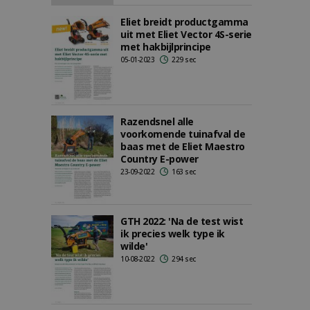
Eliet breidt productgamma
uit met Eliet Vector 4S-serie
met hakbijlprincipe
05-01-2023
229 sec
Razendsnel alle
voorkomende tuinafval de
baas met de Eliet Maestro
Country E-power
23-09-2022
163 sec
GTH 2022: 'Na de test wist
ik precies welk type ik
wilde'
10-08-2022
294 sec