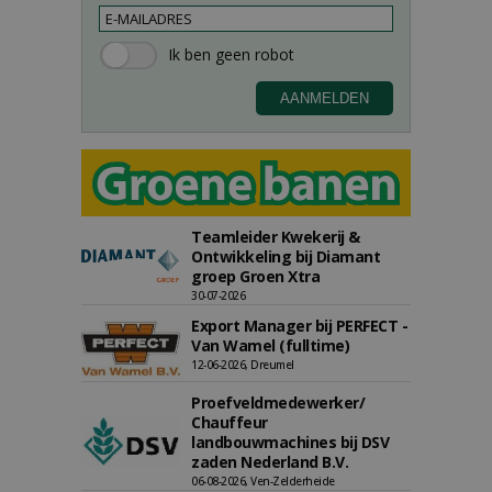
Teamleider Kwekerij &
Ontwikkeling bij Diamant
groep Groen Xtra
30-07-2026
Export Manager bij PERFECT -
Van Wamel (fulltime)
12-06-2026, Dreumel
Proefveldmedewerker/
Chauffeur
landbouwmachines bij DSV
zaden Nederland B.V.
06-08-2026, Ven-Zelderheide