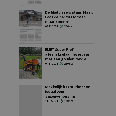
De bladblazers staan klaar.
Laat de herfststormen
maar komen!
05-11-2024
226 sec
ELIET Super Prof-
alleshakselaar, leverbaar
met een gouden randje
04-11-2024
250 sec
Makkelijk bestuurbaar en
ideaal voor
gazonverjonging
11-09-2024
180 sec