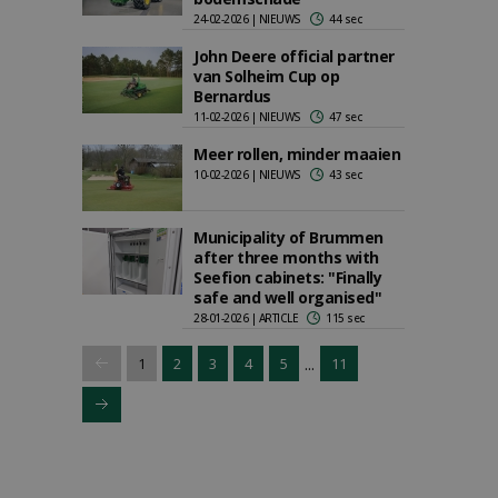
24-02-2026 | NIEUWS
44 sec
John Deere official partner
van Solheim Cup op
Bernardus
11-02-2026 | NIEUWS
47 sec
Meer rollen, minder maaien
10-02-2026 | NIEUWS
43 sec
Municipality of Brummen
after three months with
Seefion cabinets: "Finally
safe and well organised"
28-01-2026 | ARTICLE
115 sec
...
1
2
3
4
5
11