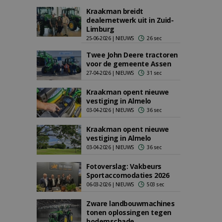
Kraakman breidt
dealernetwerk uit in Zuid-
Limburg
25-06-2026 | NIEUWS
26 sec
Twee John Deere tractoren
voor de gemeente Assen
27-04-2026 | NIEUWS
31 sec
Kraakman opent nieuwe
vestiging in Almelo
03-04-2026 | NIEUWS
36 sec
Kraakman opent nieuwe
vestiging in Almelo
03-04-2026 | NIEUWS
36 sec
Fotoverslag: Vakbeurs
Sportaccomodaties 2026
06-03-2026 | NIEUWS
503 sec
Zware landbouwmachines
tonen oplossingen tegen
bodemschade