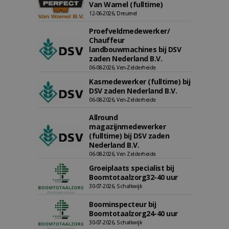
Van Wamel (fulltime)
12-06-2026, Dreumel
Proefveldmedewerker/
Chauffeur
landbouwmachines bij DSV
zaden Nederland B.V.
06-08-2026, Ven-Zelderheide
Kasmedewerker (fulltime) bij
DSV zaden Nederland B.V.
06-08-2026, Ven-Zelderheide
Allround
magazijnmedewerker
(fulltime) bij DSV zaden
Nederland B.V.
06-08-2026, Ven Zelderheide
Groeiplaats specialist bij
Boomtotaalzorg32-40 uur
30-07-2026, Schalkwijk
Boominspecteur bij
Boomtotaalzorg24-40 uur
30-07-2026, Schalkwijk