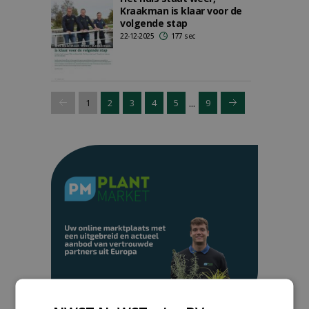
Kraakman is klaar voor de
volgende stap
22-12-2025
177 sec
...
1
2
3
4
5
9