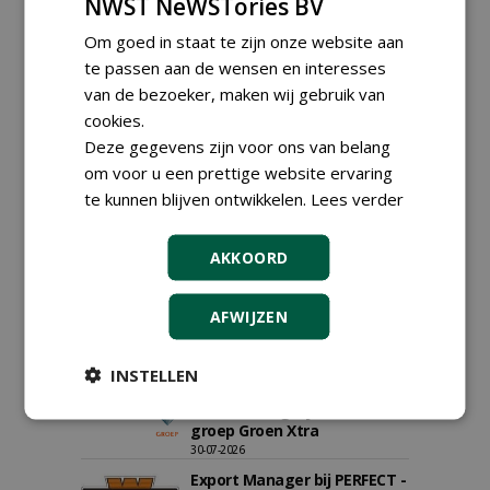
NWST NeWSTories BV
Om goed in staat te zijn onze website aan
Meld je aan voor onze digitale
te passen aan de wensen en interesses
nieuwsbrief.
van de bezoeker, maken wij gebruik van
cookies.
Deze gegevens zijn voor ons van belang
om voor u een prettige website ervaring
te kunnen blijven ontwikkelen.
Lees verder
AKKOORD
AFWIJZEN
INSTELLEN
Teamleider Kwekerij &
Ontwikkeling bij Diamant
groep Groen Xtra
30-07-2026
Export Manager bij PERFECT -