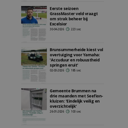
Eerste seizoen
GrassMaster veld vraagt
om strak beheer bij
Excelsior
30-04-2026
223 sec
Brunsummerheide kiest vol
overtuiging voor Yamaha:
'Accuduur en robuustheid
springen eruit'
02-03-2026
185 sec
Gemeente Brummen na
drie maanden met Seefion-
kluizen: 'Eindelijk veilig en
overzichtelijk'
26-01-2026
103 sec