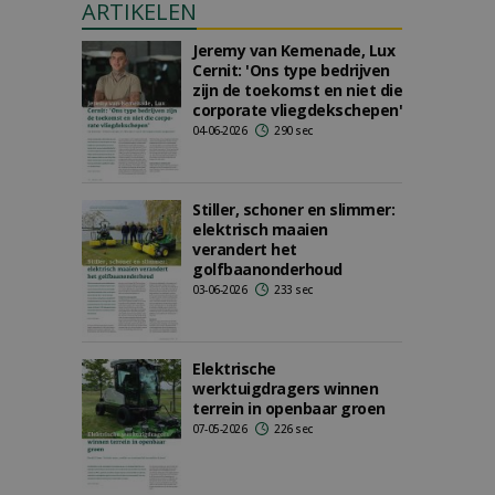
ARTIKELEN
Jeremy van Kemenade, Lux
Cernit: 'Ons type bedrijven
zijn de toekomst en niet die
corporate vliegdekschepen'
04-06-2026
290 sec
Stiller, schoner en slimmer:
elektrisch maaien
verandert het
golfbaanonderhoud
03-06-2026
233 sec
Elektrische
werktuigdragers winnen
terrein in openbaar groen
07-05-2026
226 sec