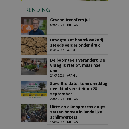
TRENDING
Groene transfers juli
09-07-2026 | NIEUWS
Droogte zet boomkwekerij
steeds verder onder druk
03-08-2026 | ARTIKEL
De boomteelt verandert. De
vraag is niet óf, maar hoe
snel
21-07-2026 | ARTIKEL
Save the date: kennismiddag
over biodiversiteit op 28
september
20-07-2026 | NIEUWS
Hitte en eikenprocessierups
zetten bomen in landelijke
schijnwerpers
16-07-2026 | NIEUWS