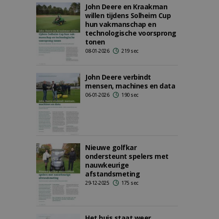
John Deere en Kraakman
willen tijdens Solheim Cup
hun vakmanschap en
technologische voorsprong
tonen
08-01-2026
219 sec
John Deere verbindt
mensen, machines en data
06-01-2026
190 sec
Nieuwe golfkar
ondersteunt spelers met
nauwkeurige
afstandsmeting
29-12-2025
175 sec
Het huis staat weer,