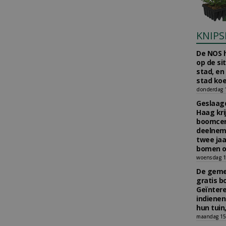
KNIPS
De NOS h
op de si
stad, en
stad koe
donderdag 16
Geslaagd
Haag kri
boomcer
deelneme
twee jaa
bomen o
woensdag 15
De gemee
gratis b
Geïnter
indiene
hun tuin,
maandag 15 