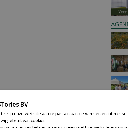
AGEN
Tories BV
 te zijn onze website aan te passen aan de wensen en interesse
ij gebruik van cookies.
jn voor ons van belang om voor u een prettige website ervaring 