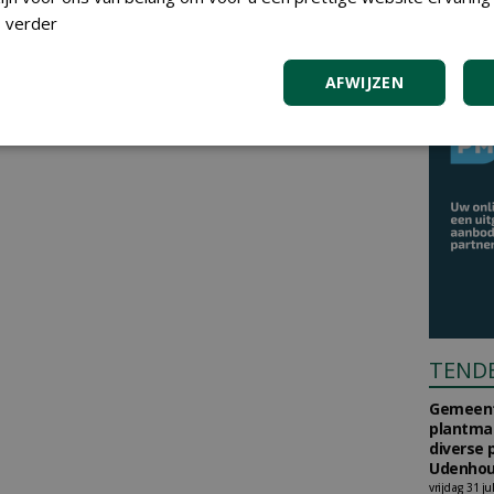
 verder
AFWIJZEN
TEND
Gemeent
plantma
diverse 
Udenhou
vrijdag 31 ju