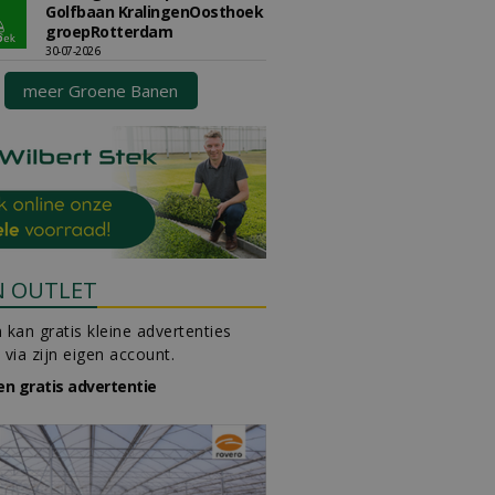
Golfbaan KralingenOosthoek
groepRotterdam
30-07-2026
meer Groene Banen
N OUTLET
 kan gratis kleine advertenties
 via zijn eigen account.
en gratis advertentie