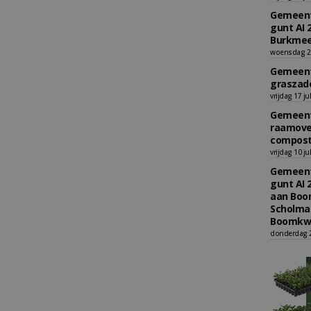
Gemeent
gunt AI 
Burkmee
woensdag 29
Gemeent
graszade
vrijdag 17 ju
Gemeent
raamove
compost
vrijdag 10 ju
Gemeent
gunt AI 
aan Boom
Scholman
Boomkwe
donderdag 2