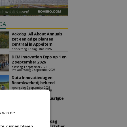
DA
Vakdag 'All About Annuals'
zet eenjarige planten
centraal in Appeltern
donderdag 27 augustus 2026
DCM Innovation Expo op 1 en
2 september 2026
dinsdag 1 september 2026
t/m woensdag 2 september 2026
Data Innovatiedagen
Boomkwekerij bekend
woensdag 9 september 2026
t/m vrijdag 18 september 2026
Kennismiddag: 'Natuurlijke
stappen naar meer
biodiversiteit'
s van de
maandag 28 september 2026
Landelijke Jongerendag
te kunnen blijven
Boomkwekerij op 9 oktober