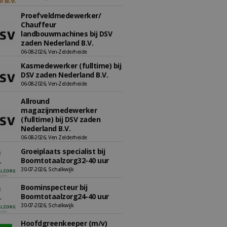
Proefveldmedewerker/
Chauffeur
landbouwmachines bij DSV
zaden Nederland B.V.
06-08-2026, Ven-Zelderheide
Kasmedewerker (fulltime) bij
DSV zaden Nederland B.V.
06-08-2026, Ven-Zelderheide
Allround
magazijnmedewerker
(fulltime) bij DSV zaden
Nederland B.V.
06-08-2026, Ven Zelderheide
Groeiplaats specialist bij
Boomtotaalzorg32-40 uur
30-07-2026, Schalkwijk
Boominspecteur bij
Boomtotaalzorg24-40 uur
30-07-2026, Schalkwijk
Hoofdgreenkeeper (m/v)