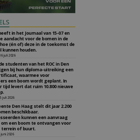
ELS
eeft in het Journaal van 15-07 en
te aandacht voor de bomen in de
 hoe (én of) deze in de toekomst de
l kunnen houden.
 juli 2026
e studenten van het ROC in Den
jgen bij hun diploma-uitreiking een
tificaat, waarmee voor
rs een boom wordt geplant. In
r tijd levert dat ruim 10.800 nieuwe
p.
 juli 2026
nte Den Haag stelt dit jaar 2.200
omen beschikbaar.
esseerden kunnen een aanvraag
n om een boom te ontvangen voor
 terrein of buurt.
juni 2026