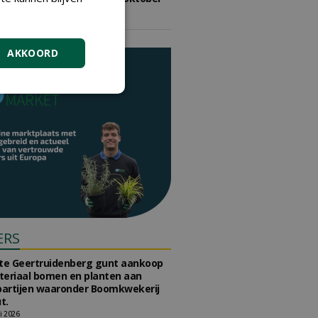
2026
vrijdag 9 oktober 2026
AKKOORD
ERS
e Geertruidenberg gunt aankoop
teriaal bomen en planten aan
partijen waaronder Boomkwekerij
t.
li 2026