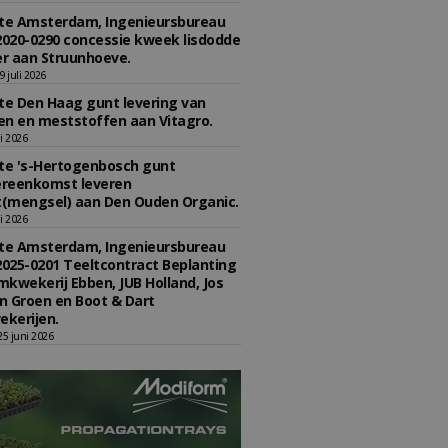
e Amsterdam, Ingenieursbureau
2020-0290 concessie kweek lisdodde
r aan Struunhoeve.
 juli 2026
e Den Haag gunt levering van
n en meststoffen aan Vitagro.
li 2026
e 's-Hertogenbosch gunt
reenkomst leveren
(mengsel) aan Den Ouden Organic.
li 2026
e Amsterdam, Ingenieursbureau
2025-0201 Teeltcontract Beplanting
kwekerij Ebben, JUB Holland, Jos
 Groen en Boot & Dart
kerijen.
5 juni 2026