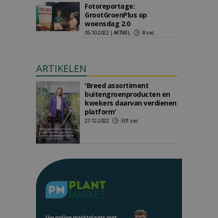
Fotoreportage:
GrootGroenPlus op
woensdag 2.0
05-10-2022 | ARTIKEL
8 sec
ARTIKELEN
'Breed assortiment
buitengroenproducten en
kwekers daarvan verdienen
platform'
27-12-2022
301 sec