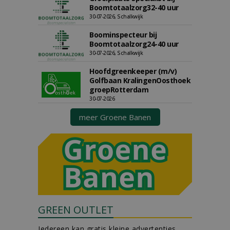
Boomtotaalzorg32-40 uur
30-07-2026, Schalkwijk
Boominspecteur bij
Boomtotaalzorg24-40 uur
30-07-2026, Schalkwijk
Hoofdgreenkeeper (m/v)
Golfbaan KralingenOosthoek
groepRotterdam
30-07-2026
meer Groene Banen
GREEN OUTLET
Iedereen kan gratis kleine advertenties