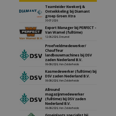
Teamleider Kwekerij &
Ontwikkeling bij Diamant
groep Groen Xtra
30-07-2026
Export Manager bij PERFECT -
Van Wamel (fulltime)
12-06-2026, Dreumel
Proefveldmedewerker/
Chauffeur
landbouwmachines bij DSV
zaden Nederland B.V.
06-08-2026, Ven-Zelderheide
Kasmedewerker (fulltime) bij
DSV zaden Nederland B.V.
06-08-2026, Ven-Zelderheide
Allround
magazijnmedewerker
(fulltime) bij DSV zaden
Nederland B.V.
06-08-2026, Ven Zelderheide
Groeiplaats specialist bij