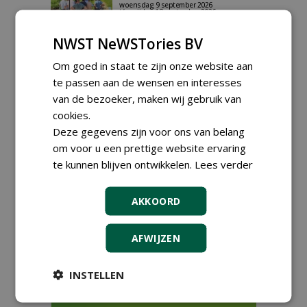
woensdag 9 september 2026
t/m vrijdag 18 september 2026
Kennismiddag: 'Natuurlijke
NWST NeWSTories BV
stappen naar meer
biodiversiteit'
Om goed in staat te zijn onze website aan
maandag 28 september 2026
te passen aan de wensen en interesses
Landelijke Jongerendag
van de bezoeker, maken wij gebruik van
Boomkwekerij op 9 oktober
2026
cookies.
vrijdag 9 oktober 2026
Deze gegevens zijn voor ons van belang
om voor u een prettige website ervaring
te kunnen blijven ontwikkelen.
Lees verder
AKKOORD
AFWIJZEN
INSTELLEN