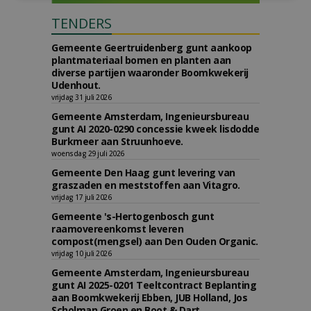
TENDERS
Gemeente Geertruidenberg gunt aankoop
plantmateriaal bomen en planten aan
diverse partijen waaronder Boomkwekerij
Udenhout.
vrijdag 31 juli 2026
Gemeente Amsterdam, Ingenieursbureau
gunt AI 2020-0290 concessie kweek lisdodde
Burkmeer aan Struunhoeve.
woensdag 29 juli 2026
Gemeente Den Haag gunt levering van
graszaden en meststoffen aan Vitagro.
vrijdag 17 juli 2026
Gemeente 's-Hertogenbosch gunt
raamovereenkomst leveren
compost(mengsel) aan Den Ouden Organic.
vrijdag 10 juli 2026
Gemeente Amsterdam, Ingenieursbureau
gunt AI 2025-0201 Teeltcontract Beplanting
aan Boomkwekerij Ebben, JUB Holland, Jos
Scholman Groen en Boot & Dart