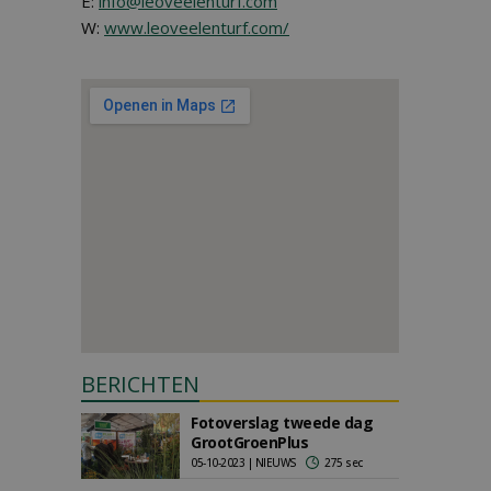
E:
info@leoveelenturf.com
W:
www.leoveelenturf.com/
BERICHTEN
Fotoverslag tweede dag
GrootGroenPlus
05-10-2023 | NIEUWS
275 sec