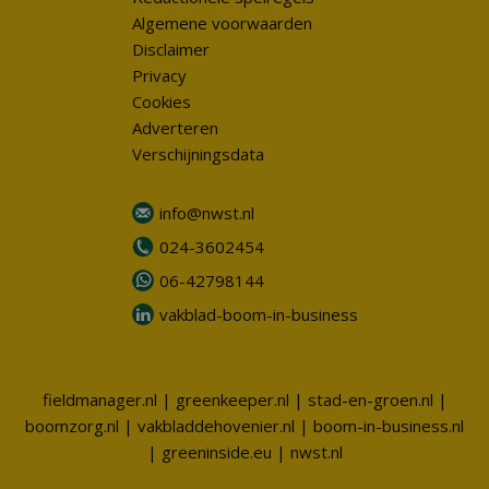
Algemene voorwaarden
Disclaimer
Privacy
Cookies
Adverteren
Verschijningsdata
info@nwst.nl
024-3602454
06-42798144
vakblad-boom-in-business
fieldmanager.nl
|
greenkeeper.nl
|
stad-en-groen.nl
|
boomzorg.nl
|
vakbladdehovenier.nl
|
boom-in-business.nl
|
greeninside.eu
|
nwst.nl